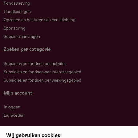
Fondswerving
Handleidingen
Opzetten en besturen van een stichting
Sponsoring
Subsidie aanvragen
Zoeken per categorie
Subsidies en fondsen per activiteit
Subsidies en fondsen per interessegebied
Subsidies en fondsen per werkingsgebied
Mijn account
Inloggen
Lid worden
Nieuwsbrief
Wij gebruiken cookies