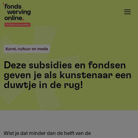
Overslaan
en
naar
de
inhoud
gaan
Kunst, cultuur en media
Deze subsidies en fondsen
geven je als kunstenaar een
duwtje in de rug!
Wist je dat minder dan de helft van de