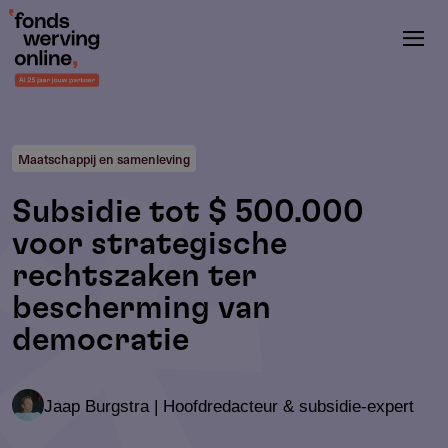
Overslaan
en
naar
de
inhoud
gaan
Maatschappij en samenleving
Subsidie tot $ 500.000
voor strategische
rechtszaken ter
bescherming van
democratie
Jaap Burgstra | Hoofdredacteur & subsidie-expert