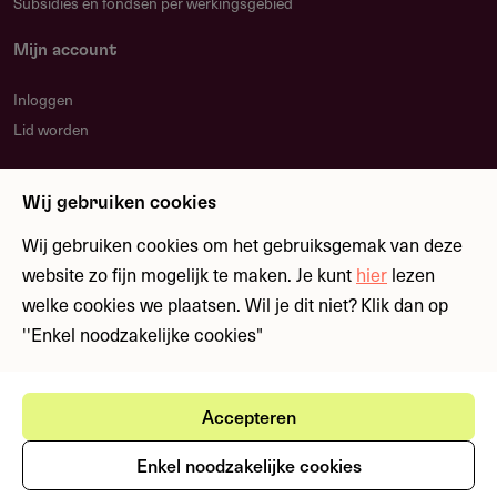
Subsidies en fondsen per werkingsgebied
Mijn account
Inloggen
Lid worden
Nieuwsbrief
Wij gebruiken cookies
Blijf op de hoogte over nieuwe regelingen en
fondsen
Wij gebruiken cookies om het gebruiksgemak van deze
website zo fijn mogelijk te maken. Je kunt
hier
lezen
welke cookies we plaatsen. Wil je dit niet? Klik dan op
Meld je aan
''Enkel noodzakelijke cookies"
Accepteren
Ⓒ Fondswervingonline 2026
Gebruikersvoorwaarden
Privacystatement
Enkel noodzakelijke cookies
Cookies