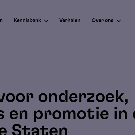
en
Kennisbank
Verhalen
Over ons
 voor onderzoek,
s en promotie in
e Staten