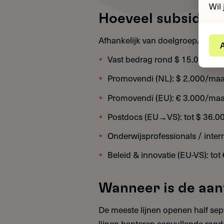
Wil 
Hoeveel subsidie 
Afhankelijk van doelgroep/duur:
A
Vast bedrag rond $ 15.000 vo
Promovendi (NL): $ 2.000/maa
Promovendi (EU): € 3.000/maan
Postdocs (EU→VS): tot $ 36.00
Onderwijsprofessionals / intern
Beleid & innovatie (EU-VS): tot
Wanneer is de aa
De meeste lijnen openen half se
lijnen hanteren aanvullende rond