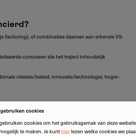
ncierd?
s (lecturing), of combinaties daarvan aan erkende VS-
iseerde cursussen die het traject inhoudelijk
ionale relaties/beleid; innovatie/technologie; hoger-
ubsidie?
 gebruiken cookies
jf/uitvoering in de Verenigde Staten (bij erkende
 gebruiken cookies om het gebruiksgemak van deze website
ngen).
n mogelijk te maken. Je kunt
hier
lezen welke cookies we plaa