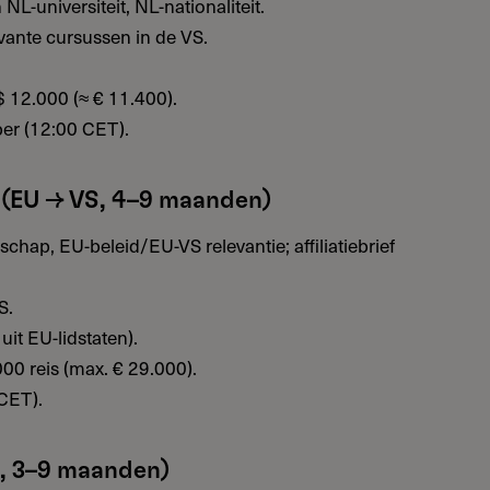
-universiteit, NL-nationaliteit.
ante cursussen in de VS.
 12.000 (≈ € 11.400).
ber (12:00 CET).
(EU → VS, 4–9 maanden)
ap, EU-beleid/EU-VS relevantie; affiliatiebrief
S.
it EU-lidstaten).
0 reis (max. € 29.000).
CET).
, 3–9 maanden)