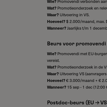
Promovendi verbonden aan NL
Wie?
Promotieonderzoek en relev
Wat?
Uitvoering in VS.
Waar?
$ 2.000/maand, max. $
Hoeveel?
Jaarlijks t/m 1 decem
Wanneer?
Beurs voor promovendi 
Promovendi met EU-burgersch
Wie?
vereist.
Promotieonderzoek in de V
Wat?
Uitvoering VS (aanvragers u
Waar?
€ 3.000/maand + € 2.00
Hoeveel?
15 sep - 1 dec (12:00 
Wanneer?
Postdoc-beurs (EU → VS