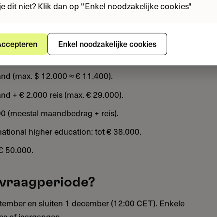
je dit niet? Klik dan op ''Enkel noodzakelijke cookies"
is beschikbaar?
ccepteren
Enkel noodzakelijke cookies
or 3-6 maanden onderzoek/onderwijs.
nd (max. $ 12.000 ≈ € 11.400).
d + € 2.000 reis (max. € 29.000).
0 (meestal maandbedrag + reis).
ational higher education: tot € 38.000.
 € 50.000.
nvraagperiode?
ptember en sluiten 1 december (12:00 CET). Enkele
es of jaargangen.