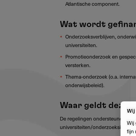
Atlantische component.
Wat wordt gefina
Onderzoeksverblijven, onderwij
universiteiten.
Promotieonderzoek en gespecial
versterken.
Thema-onderzoek (o.a. internat
onderwijsbeleid).
Waar geldt deze s
Wij
De regelingen ondersteunen verbli
Wij
universiteiten/onderzoeksinstelli
fij