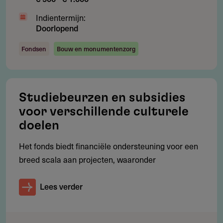
Installaties zoals airconditioning
Indientermijn:
Doorlopend
Kosten voor verduurzaming, comfortverbetering,
verfraaiing of reconstructie
Fondsen
Bouw en monumentenzorg
Kosten voor veranderd gebruik
Werkzaamheden die al zijn begonnen of voltooid voor
Studiebeurzen en subsidies
het subsidiebesluit
voor verschillende culturele
Reguliere bedrijfsvoering of kosten van rechtspersonen
doelen
Het fonds biedt financiële ondersteuning voor een
breed scala aan projecten, waaronder
Subsidie
Hoeveel subsidie kun je aanvragen?
Lees verder
Per monument maximaal $ 100.000, bij een totaal
pilotbudget van $ 1.100.000. Het subsidiepercentage is