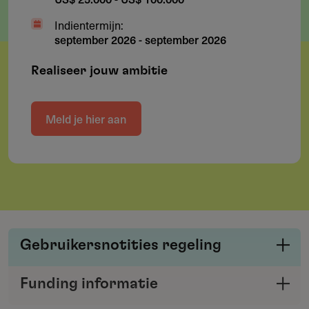
Indientermijn:
september 2026
-
september 2026
Realiseer jouw ambitie
Meld je hier aan
Gebruikersnotities regeling
Deel je kennis/ervaring over deze regeling of
Funding informatie
verstrekker met de Fondswervingonline
Deel deze pagina
community.