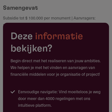
Samengevat
Subsidie tot $ 100.000 per monument | Aanvragers:
Maak een notitie
particuliere eigenaren woonhuismonumenten | Deadline:
30 september 2026 | Pilot met eenmalig budget van $
Deze
informatie
1.100.000
bekijken?
Begin direct met het realiseren van jouw ambities.
Toepassing
We helpen je met het vinden en aanvragen van
Waarvoor kun je deze subsidie gebruiken?
financiële middelen voor je organisatie of project!
Deze subsidie biedt tot $ 100.000 voor
instandhoudingswerkzaamheden aan monumentale
Eenvoudige navigatie: Vind moeiteloos je weg
woonhuizen op Bonaire, Sint Eustatius en Saba.
door meer dan 4000 regelingen met ons
Achterstallig onderhoud aan het casco en monumentale
intuïtieve platform.
onderdelen