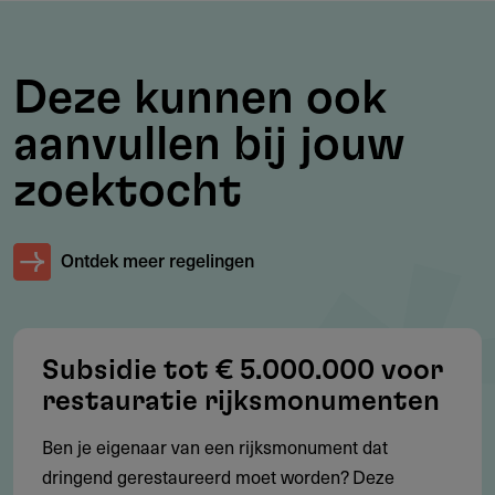
zakelijk recht op het monument
Het monument moet in gebruik zijn voor permanente
bewoning
Deze kunnen ook
Zowel beschermde als niet-beschermde monumenten
aanvullen bij jouw
komen in aanmerking
zoektocht
Een monument is een pand ouder dan 50 jaar met
historische, kunstzinnige of volkskundige waarde
Ontdek meer regelingen
Rechtspersonen zoals BV's, NV's en stichtingen komen
niet in aanmerking
Subsidie tot € 5.000.000 voor
Werkgebied
restauratie rijksmonumenten
Waar is deze subsidie beschikbaar?
Ben je eigenaar van een rijksmonument dat
dringend gerestaureerd moet worden? Deze
Caribisch Nederland: Bonaire, Sint Eustatius en Saba. Het