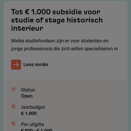
Na subsidieverlening heb je twee jaar om de
Tot € 1.000 subsidie voor
werkzaamheden uit te voeren
studie of stage historisch
Een schriftelijke verklaring van het bestuurscollege van
interieur
het openbaar lichaam is vereist
Welke studiefondsen zijn er voor studenten en
De vereiste toestemmingen (bijvoorbeeld bouw- of
jonge professionals die zich willen specialiseren in
monumentenvergunning) moeten zijn verleend
Alleen werkzaamheden uit de Leidraad subsidiabele
Lees verder
instandhoudingskosten zijn subsidiabel
Status:
Open
Restricties
Jaarbudget:
Wat wordt niet gesubsidieerd?
€ 1.000
Nieuwe onderdelen zoals een nieuwe vloer, badkamer
Per uitgifte
of keuken
€ 500 - € 1.000