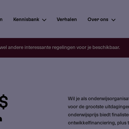
en
Kennisbank
Verhalen
Over ons
 wel andere interessante regelingen voor je beschikbaar.
 $
Wil je als onderwijsorganis
voor de grootste uitdaginge
onderwijsprijs biedt finalis
r
ontwikkelfinanciering, plus 