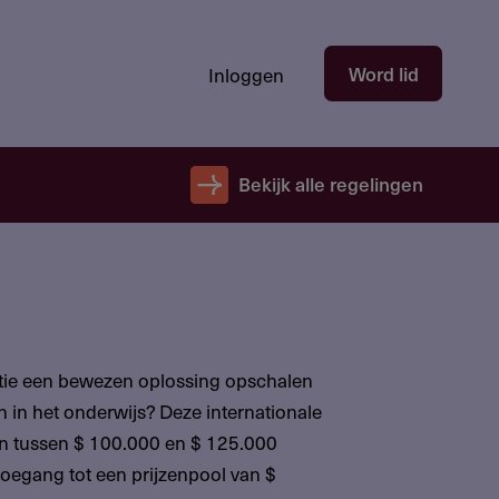
Hoofdnavigatie
Word lid
Inloggen
gebruikersectie
-
niet
Bekijk alle regelingen
ingelogd
atie een bewezen oplossing opschalen
n in het onderwijs? Deze internationale
ten tussen $ 100.000 en $ 125.000
toegang tot een prijzenpool van $