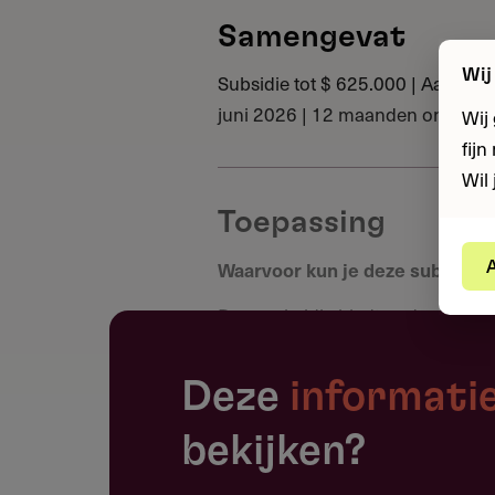
Samengevat
Wij
Subsidie tot $ 625.000 | Aanvrage
juni 2026 | 12 maanden ontwik
Wij
fij
Wil 
Toepassing
A
Waarvoor kun je deze subsidie
Deze subsidie biedt onderwijsorg
opschalen van bewezen oplossing
onderwijs. De financiering comb
Deze
informati
mentorschap en eindigt met een p
bekijken?
Het programma vraagt aanvragers 
of levensuitkomsten te realiseren