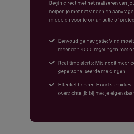
Begin direct met het realiseren van j
van vijf prioriteitsgebieden:
helpen je met het vinden en aanvrage
Bereik van gemarginaliseerde 
middelen voor je organisatie of projec
crisisgevoelige contexten
Effectief en verantwoord gebru
Eenvoudige navigatie: Vind moeit
Cultuur en taal als fundament 
meer dan 4000 regelingen met ons
Versterking van basisvaardigh
Real-time alerts: Mis nooit meer 
competenties
gepersonaliseerde meldingen.
Ondersteuning van welzijn van
Effectief beheer: Houd subsidies
overzichtelijk bij met je eigen da
Doelgroep
Wie kan deze subsidie aanvrag
Wettelijk geregistreerde organisat