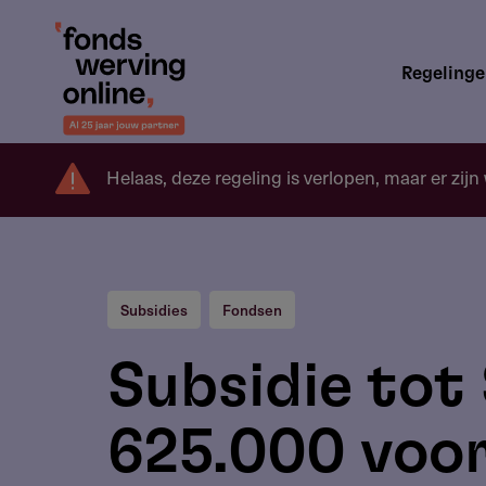
Overslaan
en
Hoofdnavigatie
naar
Regeling
de
inhoud
gaan
Helaas, deze regeling is verlopen, maar er zijn
Subsidies
Fondsen
Subsidie tot
625.000 voo