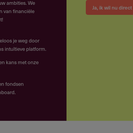
ouw ambities. We
Ja, ik wil nu direc
n van financiële
en onderbedeelde lerenden, met name in fragiele en
t!
ik van AI en disruptieve technologieën in onderwijs
eloos je weg door
voor identiteit, verbondenheid en betrokkenheid
 intuïtieve platform.
eden — geletterdheid, gecijferdheid en fundamentele
een kans met onze
 lerenden — mentaal, emotioneel en fysiek
 en fondsen
shboard.
en?
ies die actief zijn in het onderwijs. Individuen komen