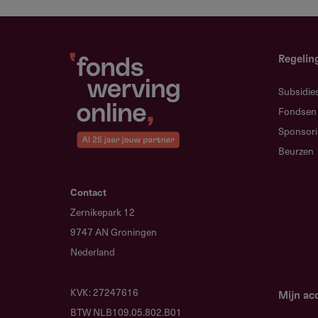
niet in aanmerking.
Universiteiten, hogescholen 
Regelin
Scholen en schoolnetwerken
Subsidie
Maatschappelijke organisaties
Fondsen
Overheids- en publieke instant
Sponsor
Beurzen
Internationale en intergouvern
Bedrijven en non-profitorganis
Contact
Alle onderwijssectoren zijn welkom
Zernikepark 12
beroepsonderwijs, EdTech, specia
9747 AN Groningen
leren en levenslang leren.
Nederland
KVK: 27247616
Mijn ac
BTW NLB109.05.802.B01