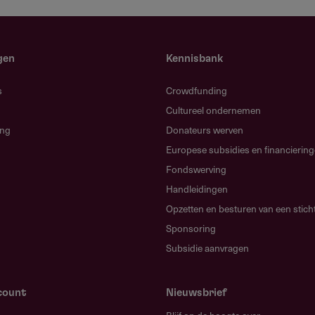
en academische netwerken
gen
Kennisbank
s
Crowdfunding
 en gemeenschapsinitiatieven
Cultureel ondernemen
ies
ing
Donateurs werven
Europese subsidies en financierin
ementele organisaties
Fondswerving
aties
Handleidingen
: voorschools, primair, voortgezet, tertiair,
Opzetten en besturen van een stich
al onderwijs, vroege kinderontwikkeling, informeel
Sponsoring
Subsidie aanvragen
count
Nieuwsbrief