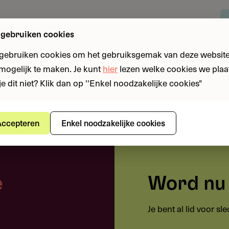
 gebruiken cookies
rs: onderwijsorganisaties wereldwijd | Deadline: 27
kelprogramma
 gebruiken cookies om het gebruiksgemak van deze website
n mogelijk te maken. Je kunt
hier
lezen welke cookies we plaa
je dit niet? Klik dan op ''Enkel noodzakelijke cookies"
ccepteren
Enkel noodzakelijke cookies
 gebruiken?
anisaties tot $ 625.000 voor het ontwikkelen en
en voor de hardnekkigste uitdagingen in het
ineert ontwikkelkapitaal met 12 maanden
e
Word nu 
rijzenpool voor de top drie projecten.
Je bent al lid voor s
om significante en meetbare verbeteringen in leer-
. Oplossingen moeten aansluiten bij ten minste één