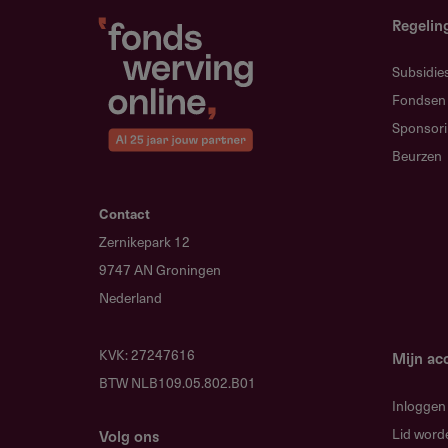
promotieonderzoek
Regelin
Postdoconderzoeker als begele
Subsidie
Fondsen
Sponsor
Werkgebied
Beurzen
Waar is deze subsidie beschikb
Contact
Nederland. Het onderzoek wordt 
Zernikepark 12
centra.
9747 AN Groningen
Nederland
KVK: 27247616
Voorwaarden
Mijn ac
BTW NLB109.05.802.B01
Welke voorwaarden gelden?
Inloggen
Lid word
Aanvraag door de vakgroep Ge
Volg ons