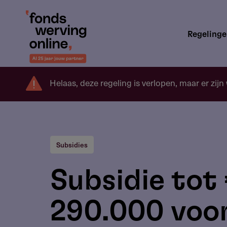
Overslaan
en
Hoofdnavigatie
naar
Regeling
de
inhoud
gaan
Helaas, deze regeling is verlopen, maar er zijn
Subsidies
Subsidie tot
290.000 voo