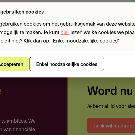
s: universitair medische centra | Deadline: 4 juni
 gebruiken cookies
n
 gebruiken cookies om het gebruiksgemak van deze website
n mogelijk te maken. Je kunt
hier
lezen welke cookies we plaa
je dit niet? Klik dan op ''Enkel noodzakelijke cookies"
 gebruiken?
ccepteren
Enkel noodzakelijke cookies
0 voor een promotieonderzoeksproject waarin een arts
oeker (aioto) promoveert in de geneeskunde voor
e
Word nu 
eantwoordt uit de Kennisagenda
sagenda Kenniscoalitie Gehandicaptenzorg
Je bent al lid voor s
atiek in de klinische praktijk van de arts
ouw ambities. We
Ja, ik wil nu direc
n van financiële