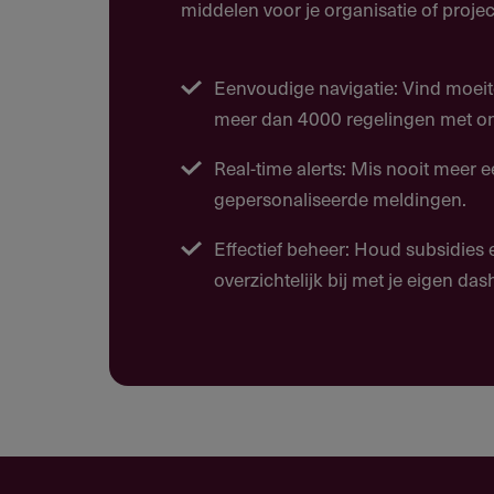
Begeleiding van het promotiet
middelen voor je organisatie of projec
Onderzoekstijd van de aioto bi
Eenvoudige navigatie: Vind moeit
Communicatie en implementati
meer dan 4000 regelingen met ons
Open Access publicatiekosten 
Real-time alerts: Mis nooit meer 
gepersonaliseerde meldingen.
Doelgroep
Effectief beheer: Houd subsidies
overzichtelijk bij met je eigen da
Wie kan deze subsidie aanvrag
Universitair medische centra (um
uitsluitend wordt ingediend doo
gehandicapten.
Vakgroep Geneeskunde voor ve
Arts in opleiding tot klinisch o