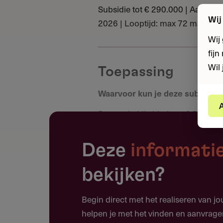
Subsidie tot € 290.000 | Aanvrager
Wij
2026 | Looptijd: max 72 maande
Wij
fij
Wil 
Toepassing
Waarvoor kun je deze subsidie
A
Deze subsidie biedt tot € 290.00
in opleiding tot klinisch onderz
verstandelijk gehandicapten.
Deze
informati
Onderzoek dat kennisvragen b
bekijken?
Gehandicaptensector of Kenni
Onderzoek naar actuele problem
Begin direct met het realiseren van j
verstandelijk gehandicapten
helpen je met het vinden en aanvrage