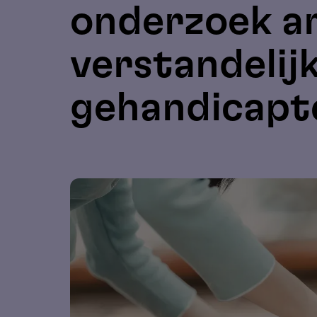
onderzoek a
verstandelij
gehandicapt