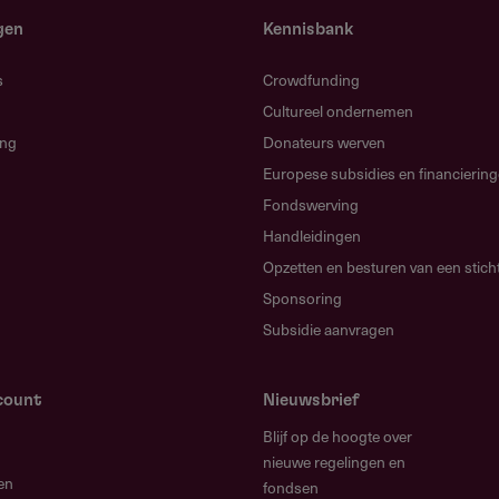
gen
Kennisbank
ider van het promotietraject
s
Crowdfunding
Cultureel ondernemen
ing
Donateurs werven
Europese subsidies en financierin
Fondswerving
aar?
Handleidingen
uitgevoerd binnen Nederlandse universitair medische
Opzetten en besturen van een stich
Sponsoring
Subsidie aanvragen
count
Nieuwsbrief
Blijf op de hoogte over
nieuwe regelingen en
en
fondsen
neeskunde voor verstandelijk gehandicapten van een