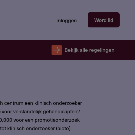
Hoofdnavigatie
Word lid
Inloggen
gebruikersectie
-
niet
Bekijk alle regelingen
ingelogd
sch centrum een klinisch onderzoeker
 voor verstandelijk gehandicapten?
290.000 voor een promotieonderzoek
 tot klinisch onderzoeker (aioto)