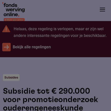
Overslaan
en
naar
de
Helaas, deze regeling is verlopen, maar er zijn wel
inhoud
andere interessante regelingen voor je beschikbaar.
gaan
Bekijk alle regelingen
Subsidies
Subsidie tot € 290.000
voor promotieonderzoek
ouderengeneeskunde