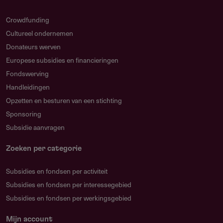
Het onderzoek wordt uitgevoerd door een aioto in de
Crowdfunding
ouderengeneeskunde, met als resultaat een
Cultureel ondernemen
gepromoveerde specialist ouderengeneeskunde
Donateurs werven
Onderbouwing welke prioriteit uit de Kennisagenda
Europese subsidies en financieringen
Langdurige Ouderenzorg, Verenso
Fondswerving
Wetenschapsagenda, ontwikkelgebieden LVHC
Handleidingen
(cliëntgroepen met hoog complexe zorgvraag) of
Opzetten en besturen van een stichting
Kennisagenda Palliatieve Zorg wordt beantwoord
Sponsoring
Subsidie aanvragen
Onderbouwing van actualiteit en relevantie in het licht
van beleidslijnen IZA (passende zorg) en programma
Zoeken per categorie
WOZO
Subsidies en fondsen per activiteit
Inbedding in een Academische Werkplaats
Subsidies en fondsen per interessegebied
Ouderenzorg, of motivering bij ontbrekende inbedding
Subsidies en fondsen per werkingsgebied
Afstemming binnen het UNH voor landelijke dekking van
academisering
Mijn account