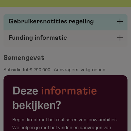
Gebruikersnotities regeling
Deel je kennis/ervaring over deze regeling of
Funding informatie
verstrekker met de Fondswervingonline
Deel deze pagina
community.
Samengevat
Subsidie tot € 290.000 | Aanvragers: vakgroepen
Maak een notitie
Ouderengeneeskunde | Deadline: 4 juni 2026 | Looptijd
max 72 maanden
Deze
informatie
bekijken?
Toepassing
Begin direct met het realiseren van jouw ambities.
Waarvoor kun je deze subsidie gebruiken?
We helpen je met het vinden en aanvragen van