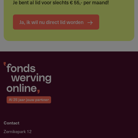
Je bent al lid voor slechts € 55,- per maand!
Open Access publicatiekosten tot € 5.000
Ja, ik wil nu direct lid worden
Doelgroep
Wie kan deze subsidie aanvragen?
Uitsluitend de vakgroep Ouderengeneeskunde van een
Nederlandse universiteit of universitair medisch centrum
(umc) kan deze subsidie aanvragen.
Vakgroepen Ouderengeneeskunde van Nederlandse
universiteiten
Vakgroepen Ouderengeneeskunde van universitaire
medische centra (umc's)
Contact
Zernikepark 12
Het promotieonderzoek wordt uitgevoerd door een arts