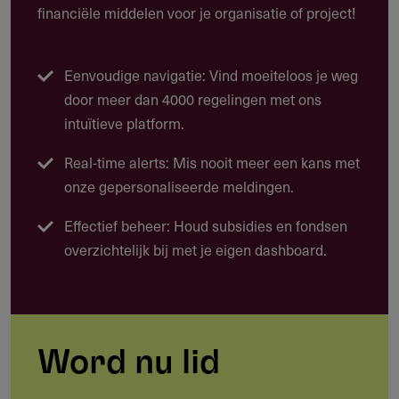
financiële middelen voor je organisatie of project!
Deze subsidie biedt tot € 290.000 voor een
promotieonderzoeksproject in de ouderengeneeskunde
dat uitgevoerd wordt door een arts in opleiding tot klinisch
Eenvoudige navigatie: Vind moeiteloos je weg
onderzoeker (aioto).
door meer dan 4000 regelingen met ons
Wetenschappelijk onderzoek naar diagnostiek, beloop
intuïtieve platform.
en beleid van ziekten en klachten in de
Real-time alerts: Mis nooit meer een kans met
ouderengeneeskunde
onze gepersonaliseerde meldingen.
Onderzoek naar relevante vraagstukken uit de klinische
Effectief beheer: Houd subsidies en fondsen
praktijk van de specialist ouderengeneeskunde
overzichtelijk bij met je eigen dashboard.
Begeleiding van het promotietraject van de aioto door
een postdoconderzoeker (maximaal 0,1 fte)
Onderzoekstijd van de aioto binnen het promotietraject
Communicatie en implementatie van
Word nu lid
onderzoeksresultaten (minimaal 5% van het
projectbudget)