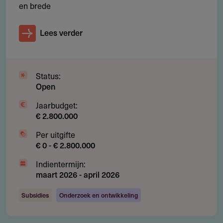
en brede
Andere bijlagen dan de verplichte begroting zijn niet
toegestaan
Lees verder
Status:
Subsidie
Open
Hoeveel subsidie kun je aanvragen?
Jaarbudget:
€ 2.800.000
Je kunt maximaal € 30.000 per project aanvragen. Het
totale budget voor deze ronde bedraagt € 390.000 voor
Per uitgifte
€ 0 - € 2.800.000
2027.
Maximaal € 30.000 per fellowship
Indientermijn:
maart 2026
-
april 2026
Naar verwachting worden maximaal 12 voorstellen
gehonoreerd
Subsidies
Onderzoek en ontwikkeling
Het bedrag dekt reis-, verblijf- en onderzoekskosten en