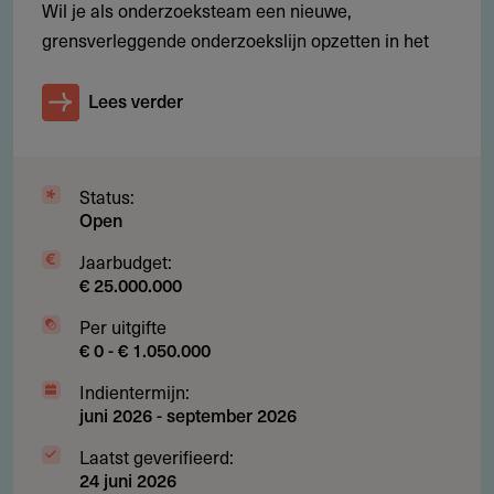
Wil je als onderzoeksteam een nieuwe,
(Nijmegen), IHE Delft en TO2-instellingen
grensverleggende onderzoekslijn opzetten in het
Onderzoekers die nog niet zijn gepromoveerd maar een
vaste promotiedatum hebben, mogen indienen; zij moeten
Lees verder
bij de start van de fellowship gepromoveerd zijn. Het
arbeidscontract loopt minimaal tot het einde van de
fellowshipperiode.
Status:
Open
Jaarbudget:
€ 25.000.000
Werkgebied
Per uitgifte
Waar is deze subsidie beschikbaar?
€ 0 - € 1.050.000
Nederland. Aanvragers zijn verbonden aan een
Indientermijn:
Nederlandse kennisinstelling; de fellowship zelf vindt
juni 2026
-
september 2026
plaats bij één van twaalf diplomatieke missies in het
Laatst geverifieerd:
buitenland.
24 juni 2026