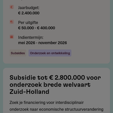
retourreizen
Jaarbudget:
Voorstel in het Engels, ingediend via het ISAAC-systeem
€ 2.400.000
Per aanvrager maximaal 1 van de 12 beschikbare
Per uitgifte
posities
€ 50.000 - € 400.000
Indientermijn:
mei 2026
-
november 2026
Restricties
Subsidies
Onderzoek en ontwikkeling
Wat wordt niet gesubsidieerd?
Cofinanciering is niet toegestaan
Subsidie tot € 2.800.000 voor
Reiskosten boven economy class (alleen economy class
onderzoek brede welvaart
vlucht of treinreis)
Zuid-Holland
Meer dan 2 retourreizen
Zoek je financiering voor interdisciplinair
Salaris van de fellow (dit loopt door bij de eigen
onderzoek naar economische structuurverandering
instelling; alleen vervanging is subsidiabel)