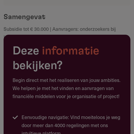
Deel deze pagina
community.
Samengevat
Subsidie tot € 30.000 | Aanvragers: onderzoekers bij
Maak een notitie
kennisinstellingen | Deadline: 10 september 2026 |
Looptijd fellowship: 1 tot 3 maanden
Deze
informatie
bekijken?
Toepassing
Begin direct met het realiseren van jouw ambities.
Waarvoor kun je deze subsidie gebruiken?
We helpen je met het vinden en aanvragen van
financiële middelen voor je organisatie of project!
Deze subsidie biedt tot € 30.000 voor onderzoekers die
één tot drie maanden als fellow worden geplaatst bij een
Nederlandse diplomatieke missie in het buitenland.
Eenvoudige navigatie: Vind moeiteloos je weg
Fellows zetten hun wetenschappelijke expertise en
door meer dan 4000 regelingen met ons
internationale netwerk in om het Nederlandse
intuïtieve platform.