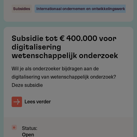
Australië, Canada, Chili, Egypte, Ivoorkust, Maleisië, PV
Subsidies
Internationaal ondernemen en ontwikkelingswerk
Rome (Italië), Senegal, Zuid-Afrika, Zuid-Korea, Taiwan
en Vietnam
Subsidie tot € 400.000 voor
digitalisering
Voorwaarden
wetenschappelijk onderzoek
Welke voorwaarden gelden?
Wil je als onderzoeker bijdragen aan de
Aanvrager is gepromoveerd bij de start van de
digitalisering van wetenschappelijk onderzoek?
fellowship
Deze subsidie
Arbeidscontract loopt minimaal tot het einde van de
fellowshipperiode
Lees verder
Looptijd 1 tot 3 maanden, binnen de periode 1 maart
2027 tot 29 februari 2028
Status:
De plaatsing mag worden opgesplitst, met maximaal 2
Open