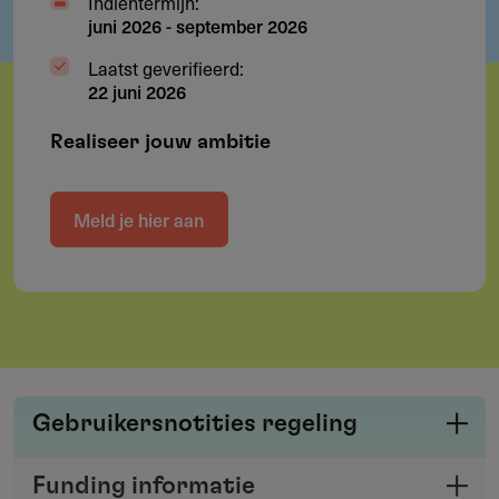
Indientermijn:
juni 2026
-
september 2026
Laatst geverifieerd:
22 juni 2026
Realiseer jouw ambitie
Meld je hier aan
Gebruikersnotities regeling
Deel je kennis/ervaring over deze regeling of
Funding informatie
verstrekker met de Fondswervingonline