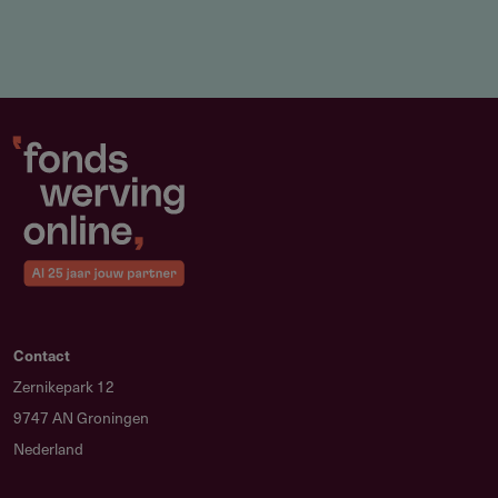
een vervangingssubsidie
Subsidieadvies
Hoe maak je je aanvraag sterker?
Toon een duidelijke match tussen je profiel en de
gekozen fellowship en onderbouw je motivatie en
ervaring met het onderwerp en de missie. De match telt
voor 40% mee in de beoordeling.
Welke fouten moet je vermijden?
Vermeld geen h-index, journal impact factors of andere
Contact
reputatie-indicatoren; die zijn niet toegestaan onder de
Zernikepark 12
DORA-richtlijnen. Lever je voorstel volledig en op tijd
9747 AN Groningen
aan.
Nederland
Hoe kies je de juiste missie?