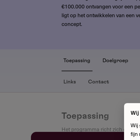
€100.000 ontvangen voor een per
ligt op het ontwikkelen van een ve
concept.
Toepassing
Doelgroep
Links
Contact
Wij
Toepassing
Wij
Het programma richt zich op ni
fij
binnen het biomedisch- en gezon