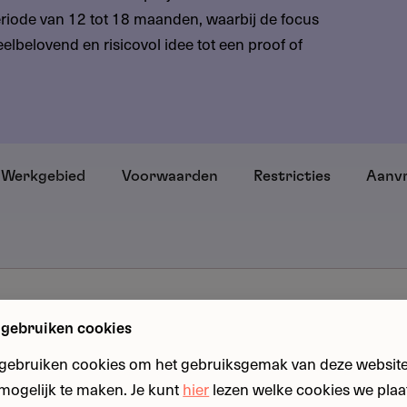
iode van 12 tot 18 maanden, waarbij de focus
elbelovend en risicovol idee tot een proof of
Werkgebied
Voorwaarden
Restricties
Aanv
 gebruiken cookies
 gebruiken cookies om het gebruiksgemak van deze website
euwsgierigheidsgedreven, fundamenteel onderzoek
n mogelijk te maken. Je kunt
hier
lezen welke cookies we plaa
dheidsveld. De projecten dienen een