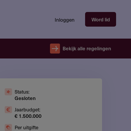
Hoofdnavigatie
Word lid
Inloggen
gebruikersectie
-
niet
Bekijk alle regelingen
ingelogd
Status:
Gesloten
Jaarbudget:
€ 1.500.000
Per uitgifte