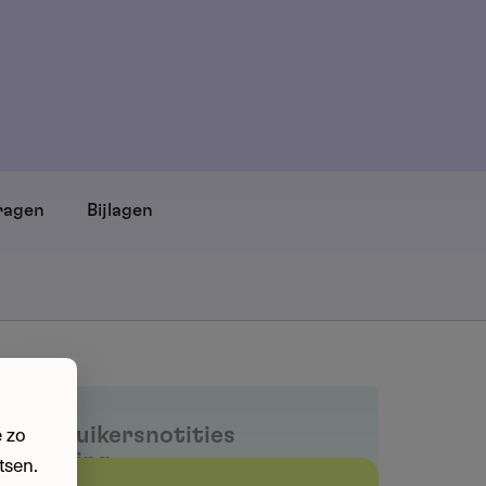
ragen
Bijlagen
 zo
Gebruikersnotities
regeling
tsen.