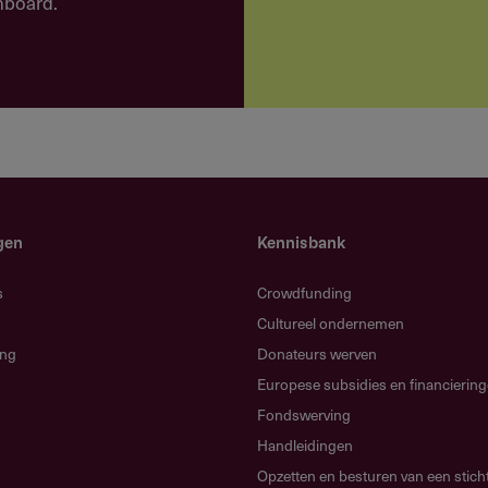
shboard.
lling hebben bij een Nederlandse
ecifieke instellingen zoals universiteiten, UMC's, of
iebedrag mag worden besteed aan ondersteunend
gen
Kennisbank
l.
s
Crowdfunding
 fte aan het project besteden.
Cultureel ondernemen
ing
Donateurs werven
Europese subsidies en financierin
Fondswerving
Handleidingen
e ronde slechts één aanvraag indienen.
Opzetten en besturen van een stich