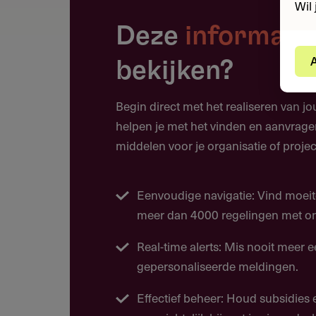
Wil 
onconventioneel, grensverleggend
Deze
informati
wetenschappelijke, maatschappel
A
bekijken?
Doelgroep
Begin direct met het realiseren van j
helpen je met het vinden en aanvrage
Onderzoekers die 2 tot 6 jaar g
middelen voor je organisatie of projec
Uitzonderingen en extensies zijn m
zwangerschap, ouderschap, zorgta
Eenvoudige navigatie: Vind moeit
tot bepaalde klinische specialism
meer dan 4000 regelingen met ons
Real-time alerts: Mis nooit meer 
gepersonaliseerde meldingen.
Werkgebied
Effectief beheer: Houd subsidies
De regeling is in Nederland van t