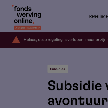
Overslaan
en
Hoofdnavigatie
naar
Regeling
de
inhoud
gaan
Helaas, deze regeling is verlopen, maar er zijn
Subsidies
Subsidie 
avontuurl