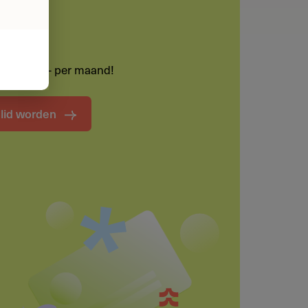
Deel je kennis/ervaring over deze
lid
regeling of verstrekker met de
Fondswervingonline community.
lechts € 55,- per maand!
Maak een notitie
t lid worden
Funding informatie
Deel deze pagina