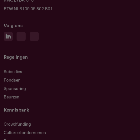
BTW NLB109.05.802.B01
Gericht op neurodegeneratie bij dementie of alzheimer
Project leidt tot verhoging van TRL-niveau
Volg ons
Businesscase, IE en bedrijfsstructuur verplicht
onderdeel
Interview met opname is verplicht onderdeel van de
Regelingen
beoordeling
Subsidies
Fondsen
Sponsoring
Restricties
Beurzen
Wat zijn de beperkingen?
Kennisbank
Alleen subsidieaanvraag voor fase 1 (voorbereidende
fase)
Crowdfunding
Cultureel ondernemen
Geen cofinanciering mogelijk via Alzheimer Nederland