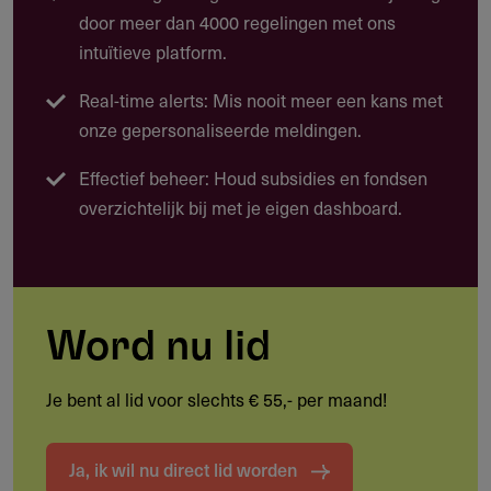
sterke businesscase, bescherming van intellectueel
door meer dan 4000 regelingen met ons
eigendom en toekomstige bedrijfsstructuur.
intuïtieve platform.
Real-time alerts: Mis nooit meer een kans met
Mogelijke projecten
onze gepersonaliseerde meldingen.
Farmacologische therapie met in vitro proof of concept
Effectief beheer: Houd subsidies en fondsen
Digitale interventie of neuromodulatie gericht op
overzichtelijk bij met je eigen dashboard.
neuroprotectie
Technologie voor vroege beïnvloeding van degeneratief
proces
TRL 3-project met doorgroei naar TRL 4 of verder
Word nu lid
Je bent al lid voor slechts € 55,- per maand!
Doelgroep
Ja, ik wil nu direct lid worden
Wie komt in aanmerking?