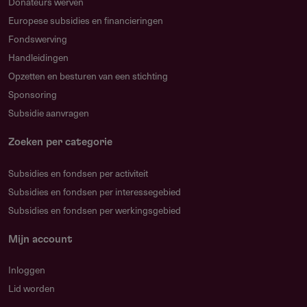
Donateurs werven
PPS niet verplicht, wel sterk aangemoedigd
Europese subsidies en financieringen
Fondswerving
Handleidingen
Opzetten en besturen van een stichting
Subsidie
Sponsoring
Subsidiebudget/subsidieplafond
Subsidie aanvragen
In totaal is € 2.500.000 beschikbaar voor deze
Zoeken per categorie
subsidieronde.
Subsidies en fondsen per activiteit
Subsidies en fondsen per interessegebied
Welk bedrag kun je aanvragen?
Subsidies en fondsen per werkingsgebied
Maximaal € 500.000 per aanvraag, met een looptijd van
Mijn account
maximaal 12 maanden.
Inloggen
Lid worden