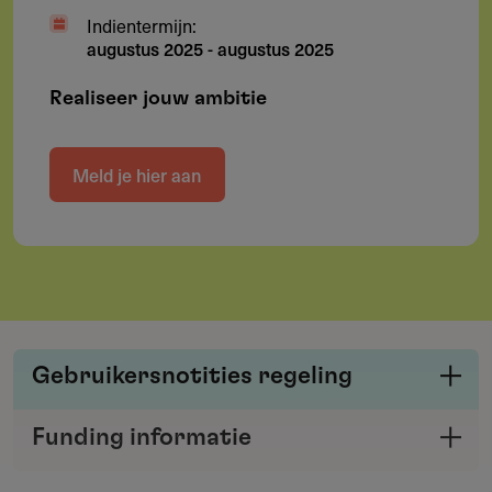
Indientermijn:
augustus 2025
-
augustus 2025
Realiseer jouw ambitie
Meld je hier aan
Gebruikersnotities regeling
Deel je kennis/ervaring over deze regeling of
Funding informatie
verstrekker met de Fondswervingonline
Deel deze pagina
community.