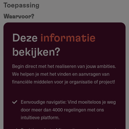
Toepassing
Waarvoor?
Maak een notitie
Deze regeling stimuleert duurzame versterking van
cultuureducatie in het Caribisch deel van het Koninkrijk. Je
Deze
informatie
werkt samen met scholen om leerlingen in het primair,
bekijken?
gespecialiseerd, voortgezet en middelbaar
beroepsonderwijs meer mogelijkheden te geven om met
Begin direct met het realiseren van jouw ambities.
cultuur in aanraking te komen.
We helpen je met het vinden en aanvragen van
Projecten zijn gericht op creatieve ontplooiing,
financiële middelen voor je organisatie of project!
samenwerking, visieontwikkeling, kansengelijkheid en het
vergroten van verbinding tussen leerlingen, scholen en
culturele partners.
Eenvoudige navigatie: Vind moeiteloos je weg
door meer dan 4000 regelingen met ons
Activiteiten kunnen bestaan uit lessen, workshops,
intuïtieve platform.
kennisdeling, trainingen voor leerkrachten en het
ontwikkelen van een duurzaam netwerk voor