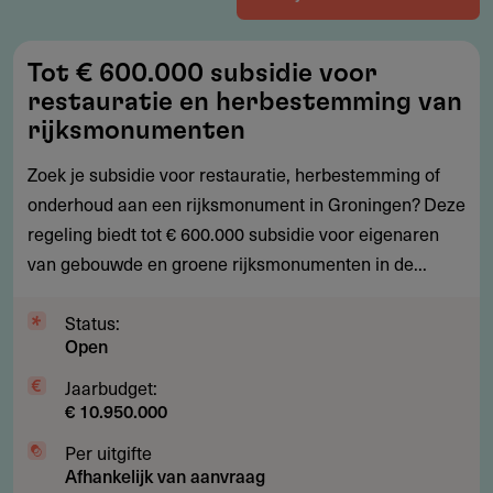
Tot
Tot € 600.000 subsidie voor
€
restauratie en herbestemming van
600.000
rijksmonumenten
subsidie
Zoek je subsidie voor restauratie, herbestemming of
voor
onderhoud aan een rijksmonument in Groningen? Deze
restauratie
regeling biedt tot € 600.000 subsidie voor eigenaren
en
van gebouwde en groene rijksmonumenten in de...
herbestemming
van
Status:
rijksmonumenten
Open
Jaarbudget:
€ 10.950.000
Per uitgifte
Afhankelijk van aanvraag