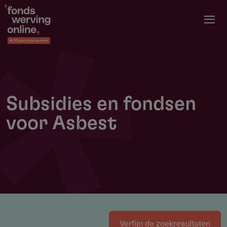
Overslaan
en
naar
de
inhoud
gaan
Subsidies en fondsen
voor Asbest
Verfijn de zoekresultaten