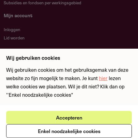
Subsidies en fondsen per werkingsgebied
Mijn account
Inloggen
Lid worden
Nieuwsbrief
Wij gebruiken cookies
Blijf op de hoogte over nieuwe regelingen en
fondsen
Wij gebruiken cookies om het gebruiksgemak van deze
website zo fijn mogelijk te maken. Je kunt
hier
lezen
welke cookies we plaatsen. Wil je dit niet? Klik dan op
Meld je aan
''Enkel noodzakelijke cookies"
Accepteren
Ⓒ Fondswervingonline 2026
Gebruikersvoorwaarden
Privacystatement
Enkel noodzakelijke cookies
Cookies