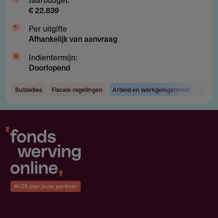
€ 22.839
Per uitgifte
Afhankelijk van aanvraag
Indientermijn:
Doorlopend
Subsidies
Fiscale regelingen
Arbeid en werkgelegenheid
Zorg e