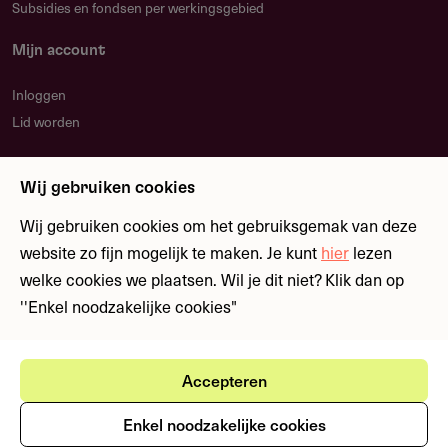
Subsidies en fondsen per werkingsgebied
Mijn account
Inloggen
Lid worden
Nieuwsbrief
Wij gebruiken cookies
Blijf op de hoogte over nieuwe regelingen en
fondsen
Wij gebruiken cookies om het gebruiksgemak van deze
website zo fijn mogelijk te maken. Je kunt
hier
lezen
welke cookies we plaatsen. Wil je dit niet? Klik dan op
Meld je aan
''Enkel noodzakelijke cookies"
Accepteren
Ⓒ Fondswervingonline 2026
Gebruikersvoorwaarden
Privacystatement
Enkel noodzakelijke cookies
Cookies