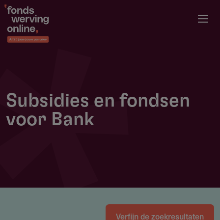
Overslaan
en
naar
de
inhoud
gaan
Subsidies en fondsen
voor Bank
Verfijn de zoekresultaten