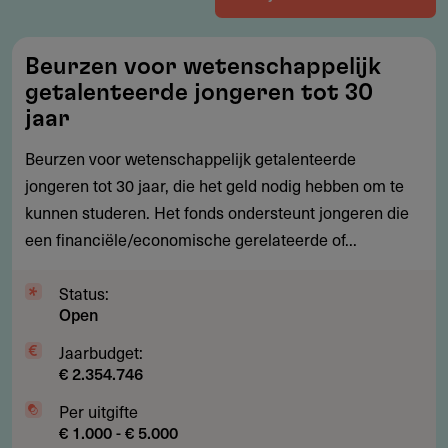
Beurzen
Beurzen voor wetenschappelijk
voor
getalenteerde jongeren tot 30
wetenschappelijk
jaar
getalenteerde
Beurzen voor wetenschappelijk getalenteerde
jongeren
jongeren tot 30 jaar, die het geld nodig hebben om te
tot
kunnen studeren. Het fonds ondersteunt jongeren die
30
een financiële/economische gerelateerde of...
jaar
Status:
Open
Jaarbudget:
€ 2.354.746
Per uitgifte
€ 1.000 - € 5.000