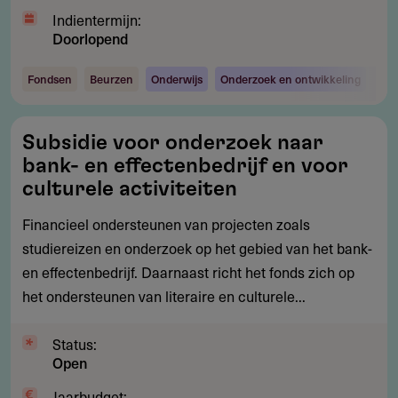
Indientermijn:
Doorlopend
Fondsen
Beurzen
Onderwijs
Onderzoek en ontwikkeling
Subsidie
Subsidie voor onderzoek naar
voor
bank- en effectenbedrijf en voor
onderzoek
culturele activiteiten
naar
Financieel ondersteunen van projecten zoals
bank-
studiereizen en onderzoek op het gebied van het bank-
en
en effectenbedrijf. Daarnaast richt het fonds zich op
effectenbedrijf
het ondersteunen van literaire en culturele...
en
voor
Status:
culturele
Open
activiteiten
Jaarbudget: