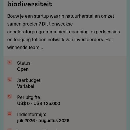
$
biodiversiteit
125.000
Bouw je een startup waarin natuurherstel en omzet
voor
samen groeien? Dit tienweekse
startups
acceleratorprogramma biedt coaching, expertsessies
in
en toegang tot een netwerk van investeerders. Het
natuur
winnende team...
en
biodiversiteit
Status:
Open
Jaarbudget:
Variabel
Per uitgifte
US$ 0 - US$ 125.000
Indientermijn:
juli 2026
-
augustus 2026