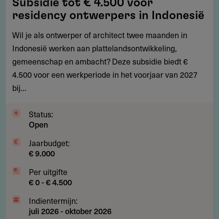
Subsidie tot € 4.500 voor
tot
residency ontwerpers in Indonesië
€
4.500
Wil je als ontwerper of architect twee maanden in
voor
Indonesië werken aan plattelandsontwikkeling,
residency
gemeenschap en ambacht? Deze subsidie biedt €
ontwerpers
4.500 voor een werkperiode in het voorjaar van 2027
in
bij...
Indonesië
Status:
Open
Jaarbudget:
€ 9.000
Per uitgifte
€ 0 - € 4.500
Indientermijn:
juli 2026
-
oktober 2026