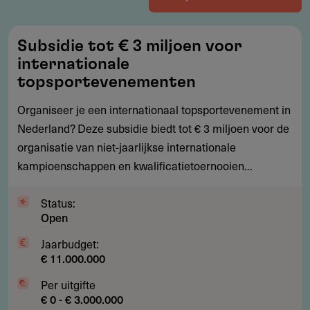
Subsidie
Subsidie tot € 3 miljoen voor
tot
internationale
€
topsportevenementen
3
Organiseer je een internationaal topsportevenement in
miljoen
Nederland? Deze subsidie biedt tot € 3 miljoen voor de
voor
organisatie van niet-jaarlijkse internationale
internationale
kampioenschappen en kwalificatietoernooien...
topsportevenementen
Status:
Open
Jaarbudget:
€ 11.000.000
Per uitgifte
€ 0 - € 3.000.000