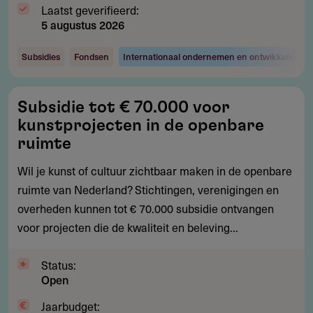
Laatst geverifieerd:
5 augustus 2026
Subsidies
Fondsen
Internationaal ondernemen en ontwikkelingsw
Subsidie
Subsidie tot € 70.000 voor
tot
kunstprojecten in de openbare
€
ruimte
70.000
Wil je kunst of cultuur zichtbaar maken in de openbare
voor
ruimte van Nederland? Stichtingen, verenigingen en
kunstprojecten
overheden kunnen tot € 70.000 subsidie ontvangen
in
voor projecten die de kwaliteit en beleving...
de
openbare
Status:
ruimte
Open
Jaarbudget: