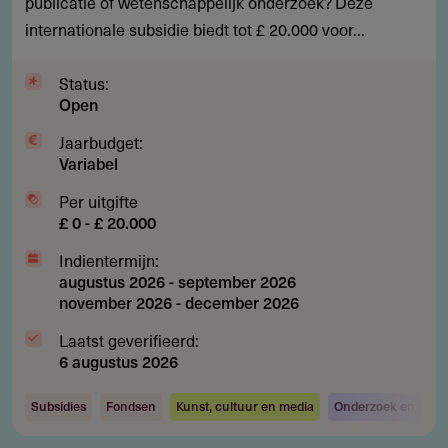
sculptuurprojecten
publicatie of wetenschappelijk onderzoek? Deze
non-
internationale subsidie biedt tot £ 20.000 voor...
profits
Status:
Open
Jaarbudget:
Variabel
Per uitgifte
£ 0 - £ 20.000
Indientermijn:
augustus 2026
-
september 2026
november 2026
-
december 2026
Laatst geverifieerd:
6 augustus 2026
Subsidies
Fondsen
Kunst, cultuur en media
Onderzoek en ontwi