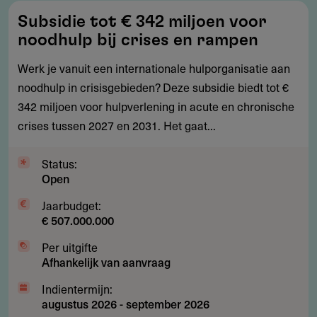
Subsidie
Subsidie tot € 342 miljoen voor
tot
noodhulp bij crises en rampen
€
342
Werk je vanuit een internationale hulporganisatie aan
miljoen
noodhulp in crisisgebieden? Deze subsidie biedt tot €
voor
342 miljoen voor hulpverlening in acute en chronische
noodhulp
crises tussen 2027 en 2031. Het gaat...
bij
crises
Status:
Open
en
rampen
Jaarbudget:
€ 507.000.000
Per uitgifte
Afhankelijk van aanvraag
Indientermijn:
augustus 2026
-
september 2026