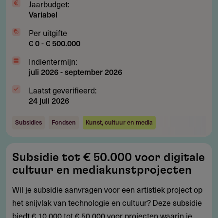
Jaarbudget:
Variabel
Per uitgifte
€ 0 - € 500.000
Indientermijn:
juli 2026
-
september 2026
Laatst geverifieerd:
24 juli 2026
Subsidies
Fondsen
Kunst, cultuur en media
Subsidie
Subsidie tot € 50.000 voor digitale
tot
cultuur en mediakunstprojecten
€
50.000
Wil je subsidie aanvragen voor een artistiek project op
voor
het snijvlak van technologie en cultuur? Deze subsidie
digitale
biedt € 10.000 tot € 50.000 voor projecten waarin je