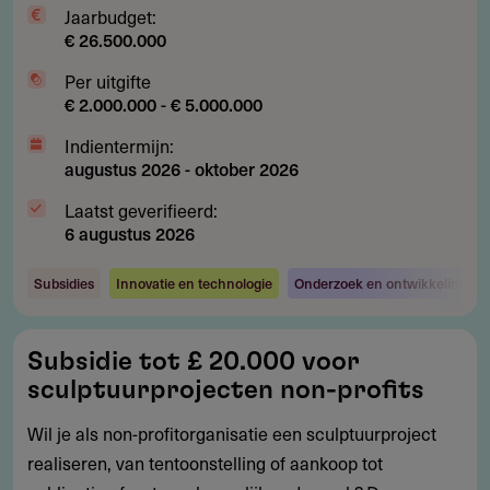
Jaarbudget:
€ 26.500.000
Per uitgifte
€ 2.000.000 - € 5.000.000
Indientermijn:
augustus 2026
-
oktober 2026
Laatst geverifieerd:
6 augustus 2026
Subsidies
Innovatie en technologie
Onderzoek en ontwikkeling
Subsidie
Subsidie tot £ 20.000 voor
tot
sculptuurprojecten non-profits
£
20.000
Wil je als non-profitorganisatie een sculptuurproject
voor
realiseren, van tentoonstelling of aankoop tot