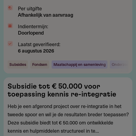
Per uitgifte
Afhankelijk van aanvraag
Indientermijn:
Doorlopend
Laatst geverifieerd:
6 augustus 2026
Subsidies
Fondsen
Maatschappij en samenleving
Onderzoek en
Subsidie
Subsidie tot € 50.000 voor
tot
toepassing kennis re-integratie
€
50.000
Heb je een afgerond project over re-integratie in het
voor
tweede spoor en wil je de resultaten breder toepassen?
toepassing
Deze subsidie biedt tot € 50.000 om ontwikkelde
kennis
kennis en hulpmiddelen structureel in te...