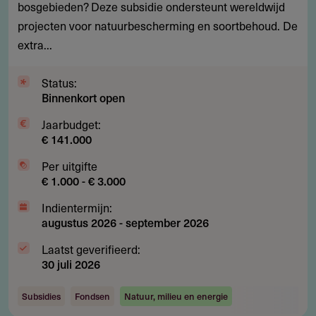
bosgebieden? Deze subsidie ondersteunt wereldwijd
natuurbescherming
projecten voor natuurbescherming en soortbehoud. De
en
extra...
soortbehoud
in
Status:
bossen
Binnenkort open
Jaarbudget:
€ 141.000
Per uitgifte
€ 1.000 - € 3.000
Indientermijn:
augustus 2026
-
september 2026
Laatst geverifieerd:
30 juli 2026
Subsidies
Fondsen
Natuur, milieu en energie