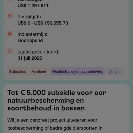
US$ 1.297.811
Per uitgifte
US$ 0 - US$ 150.055,73
Indientermijn:
Doorlopend
Laatst geverifieerd:
31 juli 2026
Subsidies
Fondsen
Maatschappij en samenleving
Zorg en welzi
Tot
Tot € 5.000 subsidie voor oor
€
natuurbescherming en
5.000
soortbehoud in bossen
subsidie
Wil je een concreet project uitvoeren voor
voor
bosbescherming of bedreigde diersoorten in
oor