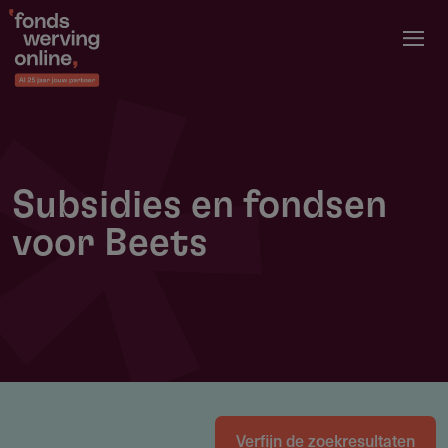
Overslaan
en
naar
de
inhoud
gaan
Subsidies en fondsen
voor Beets
Verfijn de zoekresultaten