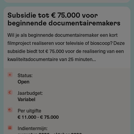
Subsidie
Subsidie tot € 75.000 voor
tot
beginnende documentairemakers
€
75.000
Wil je als beginnende documentairemaker een kort
voor
filmproject realiseren voor televisie of bioscoop? Deze
beginnende
subsidie biedt tot € 75.000 voor de realisering van een
documentairemakers
kwaliteitsdocumentaire van 25 minuten...
Status:
Open
Jaarbudget:
Variabel
Per uitgifte
€ 11.000 - € 75.000
Indientermijn: