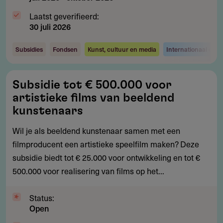
Laatst geverifieerd:
30 juli 2026
Subsidies
Fondsen
Kunst, cultuur en media
Internationaal ond
Subsidie
Subsidie tot € 500.000 voor
tot
artistieke films van beeldend
€
kunstenaars
500.000
Wil je als beeldend kunstenaar samen met een
voor
filmproducent een artistieke speelfilm maken? Deze
artistieke
subsidie biedt tot € 25.000 voor ontwikkeling en tot €
films
500.000 voor realisering van films op het...
van
beeldend
Status:
kunstenaars
Open