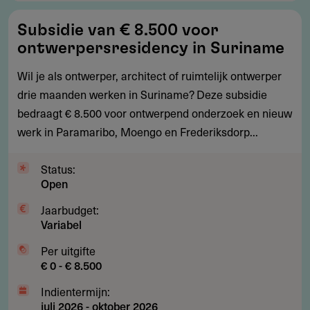
Subsidie
Subsidie van € 8.500 voor
van
ontwerpersresidency in Suriname
€
8.500
Wil je als ontwerper, architect of ruimtelijk ontwerper
voor
drie maanden werken in Suriname? Deze subsidie
ontwerpersresidency
bedraagt € 8.500 voor ontwerpend onderzoek en nieuw
in
werk in Paramaribo, Moengo en Frederiksdorp...
Suriname
Status:
Open
Jaarbudget:
Variabel
Per uitgifte
€ 0 - € 8.500
Indientermijn:
juli 2026
-
oktober 2026