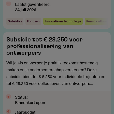
Laatst geverifieerd:
24 juli 2026
Subsidies
Fondsen
Innovatie en technologie
Kunst, cultuur en 
Subsidie
Subsidie tot € 28.250 voor
tot
professionalisering van
€
ontwerpers
28.250
Wil je als ontwerper je praktijk toekomstbestendig
voor
maken en je ondernemerschap versterken? Deze
professionalisering
subsidie biedt tot € 8.250 voor individuele trajecten en
van
tot € 28.250 voor collectieven van ontwerpers...
ontwerpers
Status:
Binnenkort open
Jaarbudget: