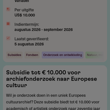
Variabel
Per uitgifte
US$ 10.000
Indientermijn:
augustus 2026
-
september 2026
Laatst geverifieerd:
5 augustus 2026
Subsidies
Fondsen
Onderzoek en ontwikkeling
Natuur, milieu 
Subsidie
Subsidie tot € 10.000 voor
tot
archiefonderzoek naar Europese
€
cultuur
10.000
Wil je onderzoek doen in een uniek Europees
voor
cultuurarchief? Deze subsidie biedt tot € 10.000 voor
archiefonderzoek
academisch of artistiek onderzoek naar zeventig jaar
naar