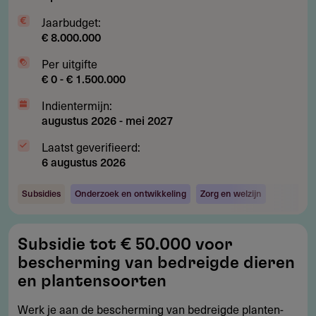
Jaarbudget:
€ 8.000.000
Per uitgifte
€ 0 - € 1.500.000
Indientermijn:
augustus 2026
-
mei 2027
Laatst geverifieerd:
6 augustus 2026
Subsidies
Onderzoek en ontwikkeling
Zorg en welzijn
Subsidie
Subsidie tot € 50.000 voor
tot
bescherming van bedreigde dieren
€
en plantensoorten
50.000
Werk je aan de bescherming van bedreigde planten-
voor