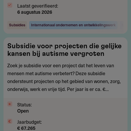
Laatst geverifieerd:
6 augustus 2026
Subsidies
Internationaal ondernemen en ontwikkelingswerk
Maats
Subsidie
Subsidie voor projecten die gelijke
voor
kansen bij autisme vergroten
projecten
die
Zoek je subsidie voor een project dat het leven van
gelijke
mensen met autisme verbetert? Deze subsidie
kansen
ondersteunt projecten op het gebied van wonen, zorg,
bij
onderwijs, werk en vrije tijd. Per jaar is er ca. €...
autisme
vergroten
Status:
Open
Jaarbudget:
€ 67.265