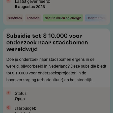
Laatst geverifieerd:
5 augustus 2026
Subsidies
Fondsen
Natuur, milieu en energie
Ondernemen en i
Subsidie
Subsidie tot $ 10.000 voor
tot
onderzoek naar stadsbomen
$
wereldwijd
10.000
Doe je onderzoek naar stadsbomen ergens in de
voor
wereld, bijvoorbeeld in Nederland? Deze subsidie biedt
onderzoek
tot $ 10.000 voor onderzoeksprojecten in de
naar
boomverzorging (arboricultuur) en het stedelijk...
stadsbomen
wereldwijd
Status:
Open
Jaarbudget: