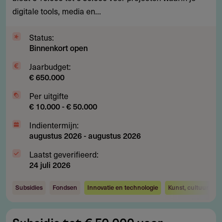
cultuur
digitale tools, media en...
en
mediakunstprojecten
Status:
Binnenkort open
Jaarbudget:
€ 650.000
Per uitgifte
€ 10.000 - € 50.000
Indientermijn:
augustus 2026
-
augustus 2026
Laatst geverifieerd:
24 juli 2026
Subsidies
Fondsen
Innovatie en technologie
Kunst, cultuur en 
Subsidie