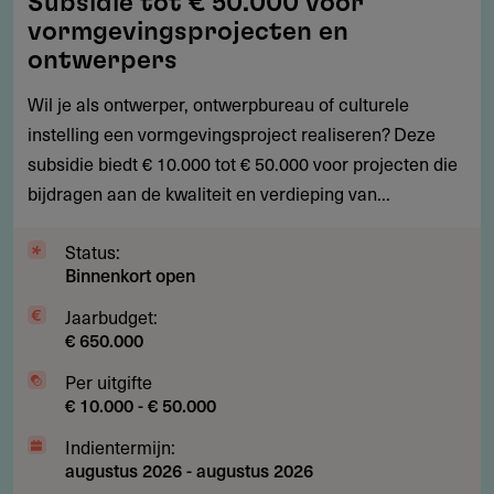
Subsidie tot € 50.000 voor
tot
vormgevingsprojecten en
€
ontwerpers
50.000
Wil je als ontwerper, ontwerpbureau of culturele
voor
instelling een vormgevingsproject realiseren? Deze
vormgevingsprojecten
subsidie biedt € 10.000 tot € 50.000 voor projecten die
en
bijdragen aan de kwaliteit en verdieping van...
ontwerpers
Status:
Binnenkort open
Jaarbudget:
€ 650.000
Per uitgifte
€ 10.000 - € 50.000
Indientermijn:
augustus 2026
-
augustus 2026