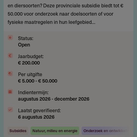
en diersoorten? Deze provinciale subsidie biedt tot €
bescherming
50.000 voor onderzoek naar doelsoorten of voor
van
fysieke maatregelen in hun leefgebied...
bedreigde
dieren
Status:
en
Open
plantensoorten
Jaarbudget:
€ 200.000
Per uitgifte
€ 5.000 - € 50.000
Indientermijn:
augustus 2026
-
december 2026
Laatst geverifieerd:
6 augustus 2026
Subsidies
Natuur, milieu en energie
Onderzoek en ontwikkeling