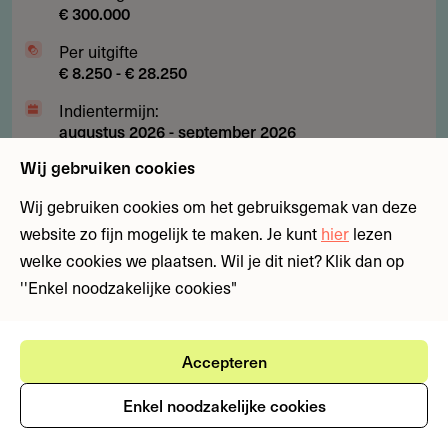
€ 300.000
Per uitgifte
€ 8.250 - € 28.250
Indientermijn:
augustus 2026
-
september 2026
Laatst geverifieerd:
Wij gebruiken cookies
24 juli 2026
Wij gebruiken cookies om het gebruiksgemak van deze
website zo fijn mogelijk te maken. Je kunt
hier
lezen
Subsidies
Fondsen
Kunst, cultuur en media
Ondernemen en inv
welke cookies we plaatsen. Wil je dit niet? Klik dan op
''Enkel noodzakelijke cookies"
Subsidie
Subsidie tot € 40.000 voor
tot
muziektalent in het Caribisch
€
gebied
Accepteren
40.000
Begeleid jij muzikaal talent op Aruba, Curaçao, Sint
voor
Enkel noodzakelijke cookies
Maarten, Bonaire, Sint Eustatius of Saba? Deze
muziektalent