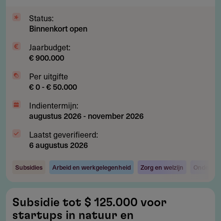
re-
integratie
Status:
Binnenkort open
Jaarbudget:
€ 900.000
Per uitgifte
€ 0 - € 50.000
Indientermijn:
augustus 2026
-
november 2026
Laatst geverifieerd:
6 augustus 2026
Subsidies
Arbeid en werkgelegenheid
Zorg en welzijn
Onderzoe
Subsidie
Subsidie tot $ 125.000 voor
tot
startups in natuur en