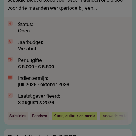
mediakunst
voor drie maanden werkperiode bij een...
in
Hongkong
Status:
Open
Jaarbudget:
Variabel
Per uitgifte
€ 5.000 - € 6.500
Indientermijn:
juli 2026
-
oktober 2026
Laatst geverifieerd:
3 augustus 2026
Subsidies
Fondsen
Kunst, cultuur en media
Innovatie en techno
Subsidie