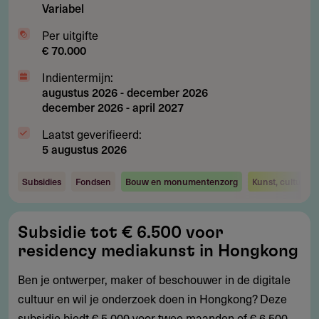
Variabel
Per uitgifte
€ 70.000
Indientermijn:
augustus 2026
-
december 2026
december 2026
-
april 2027
Laatst geverifieerd:
5 augustus 2026
Subsidies
Fondsen
Bouw en monumentenzorg
Kunst, cultuur 
Subsidie
Subsidie tot € 6.500 voor
tot
residency mediakunst in Hongkong
€
6.500
Ben je ontwerper, maker of beschouwer in de digitale
voor
cultuur en wil je onderzoek doen in Hongkong? Deze
residency
subsidie biedt € 5.000 voor twee maanden of € 6.500