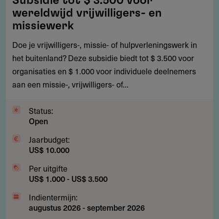
Subsidie tot $ 3.500 voor
tot
wereldwijd vrijwilligers- en
$
missiewerk
3.500
Doe je vrijwilligers-, missie- of hulpverleningswerk in
voor
het buitenland? Deze subsidie biedt tot $ 3.500 voor
wereldwijd
organisaties en $ 1.000 voor individuele deelnemers
vrijwilligers-
aan een missie-, vrijwilligers- of...
en
missiewerk
Status:
Open
Jaarbudget:
US$ 10.000
Per uitgifte
US$ 1.000 - US$ 3.500
Indientermijn:
augustus 2026
-
september 2026