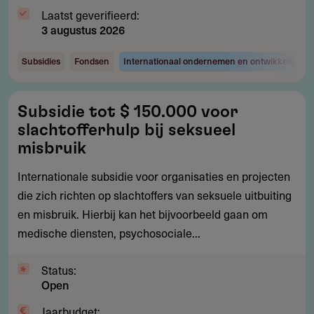
Laatst geverifieerd:
3 augustus 2026
Subsidies
Fondsen
Internationaal ondernemen en ontwikkelingsw
Subsidie
Subsidie tot $ 150.000 voor
tot
slachtofferhulp bij seksueel
$
misbruik
150.000
Internationale subsidie voor organisaties en projecten
voor
die zich richten op slachtoffers van seksuele uitbuiting
slachtofferhulp
en misbruik. Hierbij kan het bijvoorbeeld gaan om
bij
medische diensten, psychosociale...
seksueel
misbruik
Status:
Open
Jaarbudget: