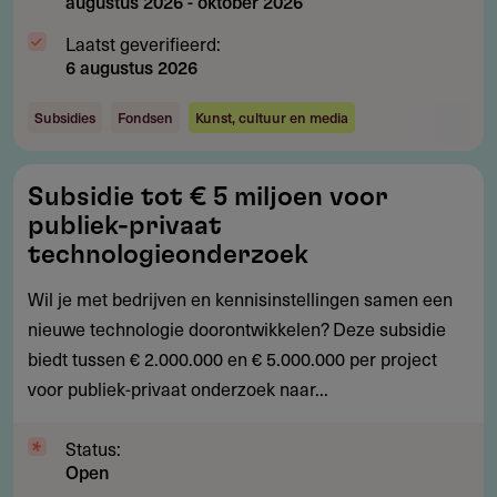
augustus 2026
-
oktober 2026
Laatst geverifieerd:
6 augustus 2026
Subsidies
Fondsen
Kunst, cultuur en media
Subsidie
Subsidie tot € 5 miljoen voor
tot
publiek-privaat
€
technologieonderzoek
5
Wil je met bedrijven en kennisinstellingen samen een
miljoen
nieuwe technologie doorontwikkelen? Deze subsidie
voor
biedt tussen € 2.000.000 en € 5.000.000 per project
publiek-
voor publiek-privaat onderzoek naar...
privaat
technologieonderzoek
Status:
Open