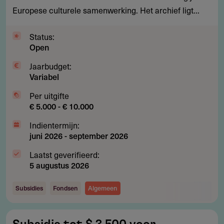
Europese culturele samenwerking. Het archief ligt...
Europese
cultuur
Status:
Open
Jaarbudget:
Variabel
Per uitgifte
€ 5.000 - € 10.000
Indientermijn:
juni 2026
-
september 2026
Laatst geverifieerd:
5 augustus 2026
Subsidies
Fondsen
Algemeen
Subsidie