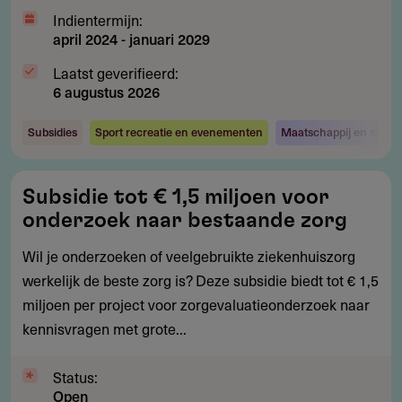
Indientermijn:
april 2024
-
januari 2029
Laatst geverifieerd:
6 augustus 2026
Subsidies
Sport recreatie en evenementen
Maatschappij en samen
Subsidie
Subsidie tot € 1,5 miljoen voor
tot
onderzoek naar bestaande zorg
€
1,5
Wil je onderzoeken of veelgebruikte ziekenhuiszorg
miljoen
werkelijk de beste zorg is? Deze subsidie biedt tot € 1,5
voor
miljoen per project voor zorgevaluatieonderzoek naar
onderzoek
kennisvragen met grote...
naar
bestaande
Status:
Open
zorg