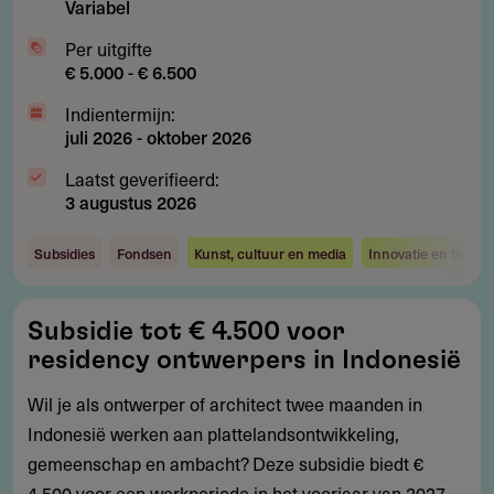
Variabel
Per uitgifte
€ 5.000 - € 6.500
Indientermijn:
juli 2026
-
oktober 2026
Laatst geverifieerd:
3 augustus 2026
Subsidies
Fondsen
Kunst, cultuur en media
Innovatie en techno
Subsidie
Subsidie tot € 4.500 voor
tot
residency ontwerpers in Indonesië
€
4.500
Wil je als ontwerper of architect twee maanden in
voor
Indonesië werken aan plattelandsontwikkeling,
residency
gemeenschap en ambacht? Deze subsidie biedt €
ontwerpers
4.500 voor een werkperiode in het voorjaar van 2027