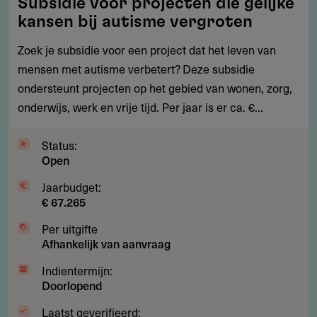
Subsidie voor projecten die gelijke
voor
kansen bij autisme vergroten
projecten
die
Zoek je subsidie voor een project dat het leven van
gelijke
mensen met autisme verbetert? Deze subsidie
kansen
ondersteunt projecten op het gebied van wonen, zorg,
bij
onderwijs, werk en vrije tijd. Per jaar is er ca. €...
autisme
vergroten
Status:
Open
Jaarbudget:
€ 67.265
Per uitgifte
Afhankelijk van aanvraag
Indientermijn:
Doorlopend
Laatst geverifieerd: