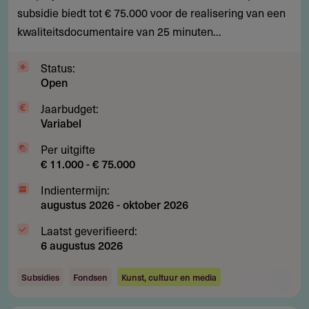
beginnende
subsidie biedt tot € 75.000 voor de realisering van een
documentairemakers
kwaliteitsdocumentaire van 25 minuten...
Status:
Open
Jaarbudget:
Variabel
Per uitgifte
€ 11.000 - € 75.000
Indientermijn:
augustus 2026
-
oktober 2026
Laatst geverifieerd:
6 augustus 2026
Subsidies
Fondsen
Kunst, cultuur en media