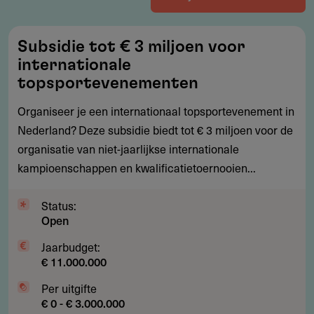
Subsidie
Subsidie tot € 3 miljoen voor
tot
internationale
€
topsportevenementen
3
Organiseer je een internationaal topsportevenement in
miljoen
Nederland? Deze subsidie biedt tot € 3 miljoen voor de
voor
organisatie van niet-jaarlijkse internationale
internationale
kampioenschappen en kwalificatietoernooien...
topsportevenementen
Status:
Open
Jaarbudget:
€ 11.000.000
Per uitgifte
€ 0 - € 3.000.000