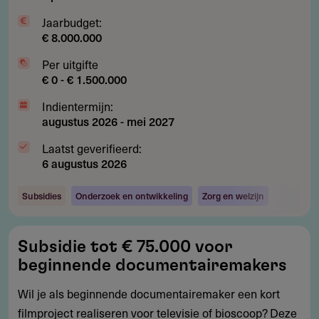
Jaarbudget:
€ 8.000.000
Per uitgifte
€ 0 - € 1.500.000
Indientermijn:
augustus 2026
-
mei 2027
Laatst geverifieerd:
6 augustus 2026
Subsidies
Onderzoek en ontwikkeling
Zorg en welzijn
Subsidie
Subsidie tot € 75.000 voor
tot
beginnende documentairemakers
€
75.000
Wil je als beginnende documentairemaker een kort
voor
filmproject realiseren voor televisie of bioscoop? Deze