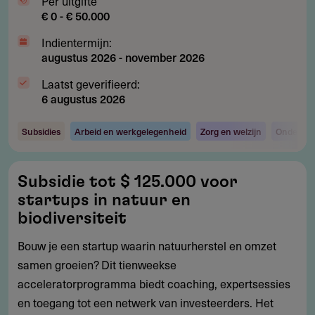
Per uitgifte
€ 0 - € 50.000
Indientermijn:
augustus 2026
-
november 2026
Laatst geverifieerd:
6 augustus 2026
Subsidies
Arbeid en werkgelegenheid
Zorg en welzijn
Onderzoe
Subsidie
Subsidie tot $ 125.000 voor
tot
startups in natuur en
$
biodiversiteit
125.000
Bouw je een startup waarin natuurherstel en omzet
voor
samen groeien? Dit tienweekse
startups
acceleratorprogramma biedt coaching, expertsessies
in
en toegang tot een netwerk van investeerders. Het
natuur