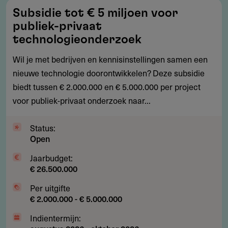
Subsidie
Subsidie tot € 5 miljoen voor
tot
publiek-privaat
€
technologieonderzoek
5
Wil je met bedrijven en kennisinstellingen samen een
miljoen
nieuwe technologie doorontwikkelen? Deze subsidie
voor
biedt tussen € 2.000.000 en € 5.000.000 per project
publiek-
voor publiek-privaat onderzoek naar...
privaat
technologieonderzoek
Status:
Open
Jaarbudget:
€ 26.500.000
Per uitgifte
€ 2.000.000 - € 5.000.000
Indientermijn: