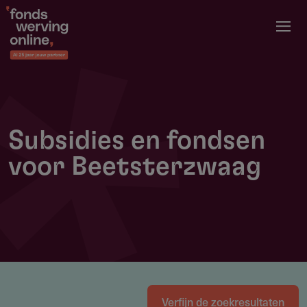
Overslaan
en
naar
de
inhoud
gaan
Subsidies en fondsen
voor Beetsterzwaag
Verfijn de zoekresultaten