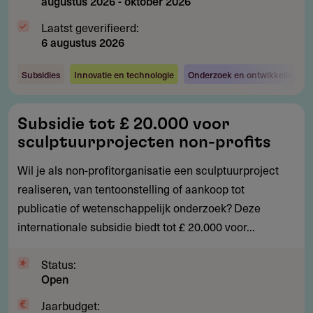
augustus 2026
-
oktober 2026
Laatst geverifieerd:
6 augustus 2026
Subsidies
Innovatie en technologie
Onderzoek en ontwikkeling
Subsidie
Subsidie tot £ 20.000 voor
tot
sculptuurprojecten non-profits
£
20.000
Wil je als non-profitorganisatie een sculptuurproject
voor
realiseren, van tentoonstelling of aankoop tot
sculptuurprojecten
publicatie of wetenschappelijk onderzoek? Deze
non-
internationale subsidie biedt tot £ 20.000 voor...
profits
Status:
Open
Jaarbudget: