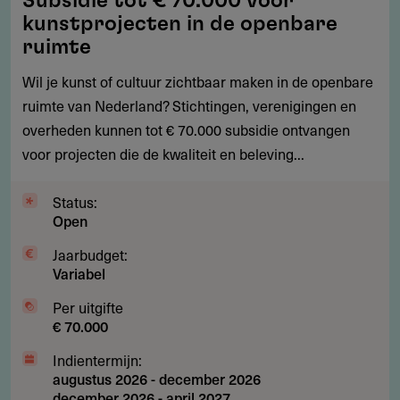
Subsidie tot € 70.000 voor
tot
kunstprojecten in de openbare
€
ruimte
70.000
Wil je kunst of cultuur zichtbaar maken in de openbare
voor
ruimte van Nederland? Stichtingen, verenigingen en
kunstprojecten
overheden kunnen tot € 70.000 subsidie ontvangen
in
voor projecten die de kwaliteit en beleving...
de
openbare
Status:
ruimte
Open
Jaarbudget:
Variabel
Per uitgifte
€ 70.000
Indientermijn:
augustus 2026
-
december 2026
december 2026
-
april 2027