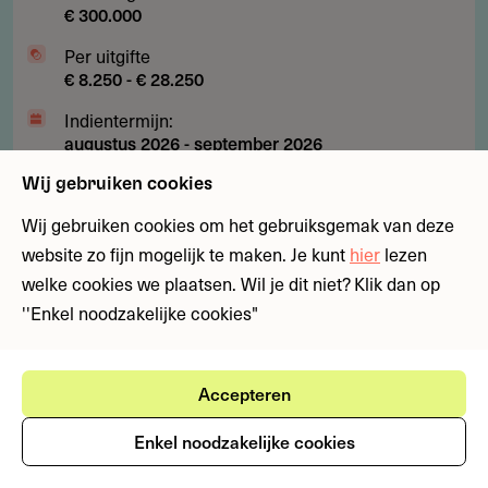
€ 300.000
Per uitgifte
€ 8.250 - € 28.250
Indientermijn:
augustus 2026
-
september 2026
Laatst geverifieerd:
Wij gebruiken cookies
24 juli 2026
Wij gebruiken cookies om het gebruiksgemak van deze
website zo fijn mogelijk te maken. Je kunt
hier
lezen
Subsidies
Fondsen
Kunst, cultuur en media
Ondernemen en inv
welke cookies we plaatsen. Wil je dit niet? Klik dan op
''Enkel noodzakelijke cookies"
Subsidie
Subsidie tot € 40.000 voor
tot
muziektalent in het Caribisch
€
gebied
Accepteren
40.000
Begeleid jij muzikaal talent op Aruba, Curaçao, Sint
voor
Enkel noodzakelijke cookies
Maarten, Bonaire, Sint Eustatius of Saba? Deze
muziektalent