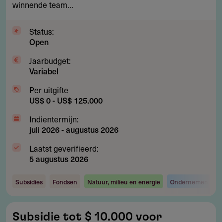
winnende team...
en
biodiversiteit
Status:
Open
Jaarbudget:
Variabel
Per uitgifte
US$ 0 - US$ 125.000
Indientermijn:
juli 2026
-
augustus 2026
Laatst geverifieerd:
5 augustus 2026
Subsidies
Fondsen
Natuur, milieu en energie
Ondernemen en i
Subsidie
Subsidie tot $ 10.000 voor