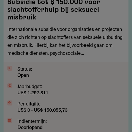
Subsidie tot $ 150.000 voor
tot
slachtofferhulp bij seksueel
$
misbruik
150.000
Internationale subsidie voor organisaties en projecten
voor
die zich richten op slachtoffers van seksuele uitbuiting
slachtofferhulp
en misbruik. Hierbij kan het bijvoorbeeld gaan om
bij
medische diensten, psychosociale...
seksueel
misbruik
Status:
Open
Jaarbudget:
US$ 1.297.811
Per uitgifte
US$ 0 - US$ 150.055,73
Indientermijn:
Doorlopend