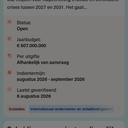
noodhulp
crises tussen 2027 en 2031. Het gaat...
bij
crises
Status:
Open
en
rampen
Jaarbudget:
€ 507.000.000
Per uitgifte
Afhankelijk van aanvraag
Indientermijn:
augustus 2026
-
september 2026
Laatst geverifieerd:
6 augustus 2026
Subsidies
Internationaal ondernemen en ontwikkelingswerk
Maats
Subsidie