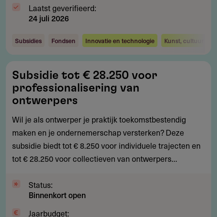
Laatst geverifieerd:
24 juli 2026
Subsidies
Fondsen
Innovatie en technologie
Kunst, cultuur en 
Subsidie
Subsidie tot € 28.250 voor
tot
professionalisering van
€
ontwerpers
28.250
Wil je als ontwerper je praktijk toekomstbestendig
voor
maken en je ondernemerschap versterken? Deze
professionalisering
subsidie biedt tot € 8.250 voor individuele trajecten en
van
tot € 28.250 voor collectieven van ontwerpers...
ontwerpers
Status:
Binnenkort open
Jaarbudget: