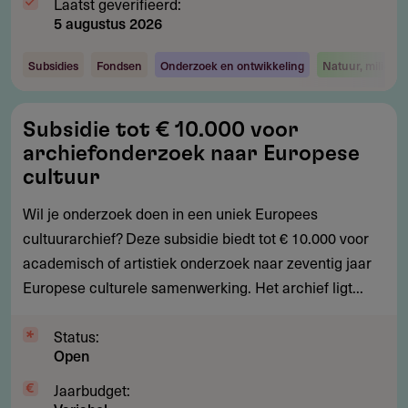
Laatst geverifieerd:
5 augustus 2026
Subsidies
Fondsen
Onderzoek en ontwikkeling
Natuur, milieu 
Subsidie
Subsidie tot € 10.000 voor
tot
archiefonderzoek naar Europese
€
cultuur
10.000
Wil je onderzoek doen in een uniek Europees
voor
cultuurarchief? Deze subsidie biedt tot € 10.000 voor
archiefonderzoek
academisch of artistiek onderzoek naar zeventig jaar
naar
Europese culturele samenwerking. Het archief ligt...
Europese
cultuur
Status:
Open
Jaarbudget: