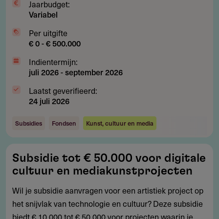
Jaarbudget:
Variabel
Per uitgifte
€ 0 - € 500.000
Indientermijn:
juli 2026
-
september 2026
Laatst geverifieerd:
24 juli 2026
Subsidies
Fondsen
Kunst, cultuur en media
Subsidie
Subsidie tot € 50.000 voor digitale
tot
cultuur en mediakunstprojecten
€
50.000
Wil je subsidie aanvragen voor een artistiek project op
voor
het snijvlak van technologie en cultuur? Deze subsidie
digitale
biedt € 10.000 tot € 50.000 voor projecten waarin je