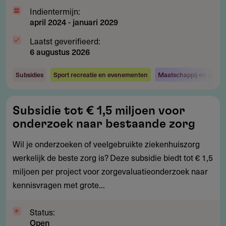
Indientermijn:
april 2024
-
januari 2029
Laatst geverifieerd:
6 augustus 2026
Subsidies
Sport recreatie en evenementen
Maatschappij en samen
Subsidie
Subsidie tot € 1,5 miljoen voor
tot
onderzoek naar bestaande zorg
€
1,5
Wil je onderzoeken of veelgebruikte ziekenhuiszorg
miljoen
werkelijk de beste zorg is? Deze subsidie biedt tot € 1,5
voor
miljoen per project voor zorgevaluatieonderzoek naar
onderzoek
kennisvragen met grote...
naar
bestaande
Status:
Open
zorg