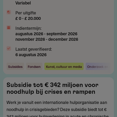
Variabel
Per uitgifte
£ 0 - £ 20.000
Indientermijn:
augustus 2026
-
september 2026
november 2026
-
december 2026
Laatst geverifieerd:
6 augustus 2026
Subsidies
Fondsen
Kunst, cultuur en media
Onderzoek en ontwi
Subsidie
Subsidie tot € 342 miljoen voor
tot
noodhulp bij crises en rampen
€
342
Werk je vanuit een internationale hulporganisatie aan
miljoen
noodhulp in crisisgebieden? Deze subsidie biedt tot €
voor
342 miljoen voor hulpverlening in acute en chronische