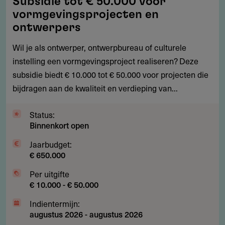
Subsidie tot € 50.000 voor
tot
vormgevingsprojecten en
€
ontwerpers
50.000
Wil je als ontwerper, ontwerpbureau of culturele
voor
instelling een vormgevingsproject realiseren? Deze
vormgevingsprojecten
subsidie biedt € 10.000 tot € 50.000 voor projecten die
en
bijdragen aan de kwaliteit en verdieping van...
ontwerpers
Status:
Binnenkort open
Jaarbudget:
€ 650.000
Per uitgifte
€ 10.000 - € 50.000
Indientermijn:
augustus 2026
-
augustus 2026