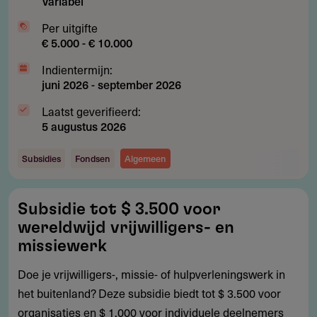
Variabel
Per uitgifte
€ 5.000 - € 10.000
Indientermijn:
juni 2026
-
september 2026
Laatst geverifieerd:
5 augustus 2026
Subsidies
Fondsen
Algemeen
Subsidie
Subsidie tot $ 3.500 voor
tot
wereldwijd vrijwilligers- en
$
missiewerk
3.500
Doe je vrijwilligers-, missie- of hulpverleningswerk in
voor
het buitenland? Deze subsidie biedt tot $ 3.500 voor
wereldwijd
organisaties en $ 1.000 voor individuele deelnemers
vrijwilligers-