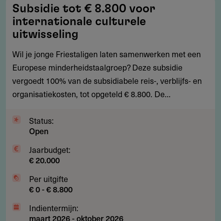
Subsidie
Subsidie tot € 8.800 voor
tot
internationale culturele
€
uitwisseling
8.800
Wil je jonge Friestaligen laten samenwerken met een
voor
Europese minderheidstaalgroep? Deze subsidie
internationale
vergoedt 100% van de subsidiabele reis-, verblijfs- en
culturele
organisatiekosten, tot opgeteld € 8.800. De...
uitwisseling
Status:
Open
Jaarbudget:
€ 20.000
Per uitgifte
€ 0 - € 8.800
Indientermijn:
maart 2026
-
oktober 2026