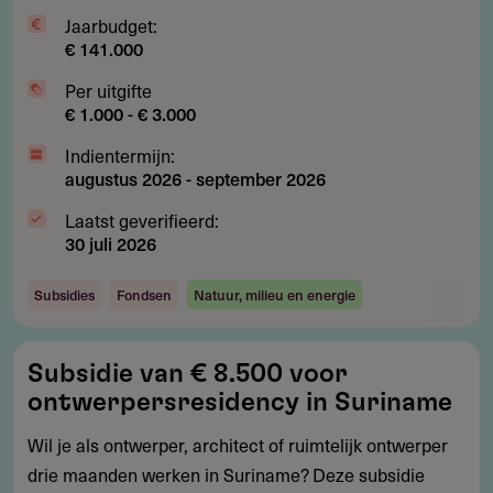
Jaarbudget:
€ 141.000
Per uitgifte
€ 1.000 - € 3.000
Indientermijn:
augustus 2026
-
september 2026
Laatst geverifieerd:
30 juli 2026
Subsidies
Fondsen
Natuur, milieu en energie
Subsidie
Subsidie van € 8.500 voor
van
ontwerpersresidency in Suriname
€
8.500
Wil je als ontwerper, architect of ruimtelijk ontwerper
voor
drie maanden werken in Suriname? Deze subsidie