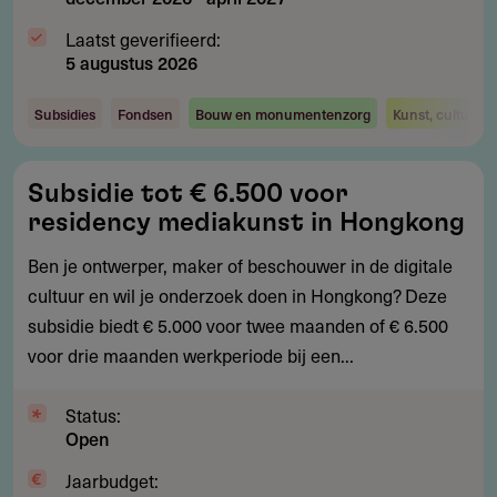
Laatst geverifieerd:
5 augustus 2026
Subsidies
Fondsen
Bouw en monumentenzorg
Kunst, cultuur 
Subsidie
Subsidie tot € 6.500 voor
tot
residency mediakunst in Hongkong
€
6.500
Ben je ontwerper, maker of beschouwer in de digitale
voor
cultuur en wil je onderzoek doen in Hongkong? Deze
residency
subsidie biedt € 5.000 voor twee maanden of € 6.500
mediakunst
voor drie maanden werkperiode bij een...
in
Hongkong
Status:
Open
Jaarbudget: