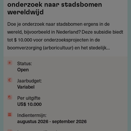
tot
onderzoek naar stadsbomen
$
wereldwijd
10.000
Doe je onderzoek naar stadsbomen ergens in de
voor
wereld, bijvoorbeeld in Nederland? Deze subsidie biedt
onderzoek
tot $ 10.000 voor onderzoeksprojecten in de
naar
boomverzorging (arboricultuur) en het stedelijk...
stadsbomen
wereldwijd
Status:
Open
Jaarbudget:
Variabel
Per uitgifte
US$ 10.000
Indientermijn:
augustus 2026
-
september 2026