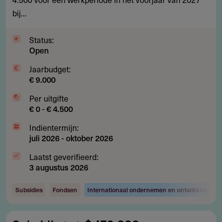
in
bij...
Indonesië
Status:
Open
Jaarbudget:
€ 9.000
Per uitgifte
€ 0 - € 4.500
Indientermijn:
juli 2026
-
oktober 2026
Laatst geverifieerd:
3 augustus 2026
Subsidies
Fondsen
Internationaal ondernemen en ontwikkelingsw
Subsidie