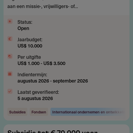
aan een missie-, vrijwilligers- of...
en
missiewerk
Status:
Open
Jaarbudget:
US$ 10.000
Per uitgifte
US$ 1.000 - US$ 3.500
Indientermijn:
augustus 2026
-
september 2026
Laatst geverifieerd:
5 augustus 2026
Subsidies
Fondsen
Internationaal ondernemen en ontwikkelingsw
Subsidie