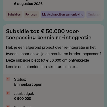
6 augustus 2026
Subsidies
Fondsen
Maatschappij en samenleving
Onderzoek en
Subsidie
Subsidie tot € 50.000 voor
tot
toepassing kennis re-integratie
€
50.000
Heb je een afgerond project over re-integratie in het
voor
tweede spoor en wil je de resultaten breder toepassen?
toepassing
Deze subsidie biedt tot € 50.000 om ontwikkelde
kennis
kennis en hulpmiddelen structureel in te...
re-
integratie
Status:
Binnenkort open
Jaarbudget:
€ 900.000