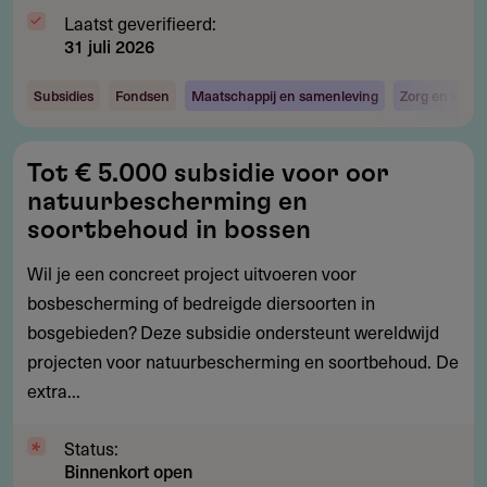
Laatst geverifieerd:
31 juli 2026
Subsidies
Fondsen
Maatschappij en samenleving
Zorg en welzi
Tot
Tot € 5.000 subsidie voor oor
€
natuurbescherming en
5.000
soortbehoud in bossen
subsidie
Wil je een concreet project uitvoeren voor
voor
bosbescherming of bedreigde diersoorten in
oor
bosgebieden? Deze subsidie ondersteunt wereldwijd
natuurbescherming
projecten voor natuurbescherming en soortbehoud. De
en
extra...
soortbehoud
in
Status:
bossen
Binnenkort open