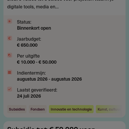
cultuur
digitale tools, media en...
en
mediakunstprojecten
Status:
Binnenkort open
Jaarbudget:
€ 650.000
Per uitgifte
€ 10.000 - € 50.000
Indientermijn:
augustus 2026
-
augustus 2026
Laatst geverifieerd:
24 juli 2026
Subsidies
Fondsen
Innovatie en technologie
Kunst, cultuur en 
Subsidie