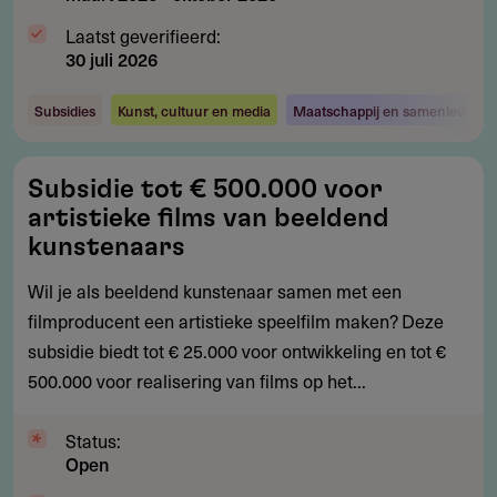
Laatst geverifieerd:
30 juli 2026
Subsidies
Kunst, cultuur en media
Maatschappij en samenleving
Subsidie
Subsidie tot € 500.000 voor
tot
artistieke films van beeldend
€
kunstenaars
500.000
Wil je als beeldend kunstenaar samen met een
voor
filmproducent een artistieke speelfilm maken? Deze
artistieke
subsidie biedt tot € 25.000 voor ontwikkeling en tot €
films
500.000 voor realisering van films op het...
van
beeldend
Status:
kunstenaars
Open