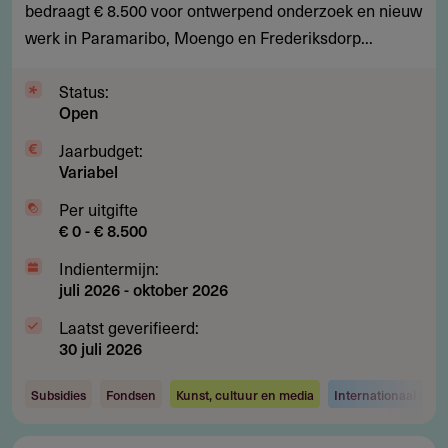
ontwerpersresidency
bedraagt € 8.500 voor ontwerpend onderzoek en nieuw
in
werk in Paramaribo, Moengo en Frederiksdorp...
Suriname
Status:
Open
Jaarbudget:
Variabel
Per uitgifte
€ 0 - € 8.500
Indientermijn:
juli 2026
-
oktober 2026
Laatst geverifieerd:
30 juli 2026
Subsidies
Fondsen
Kunst, cultuur en media
Internationaal ond