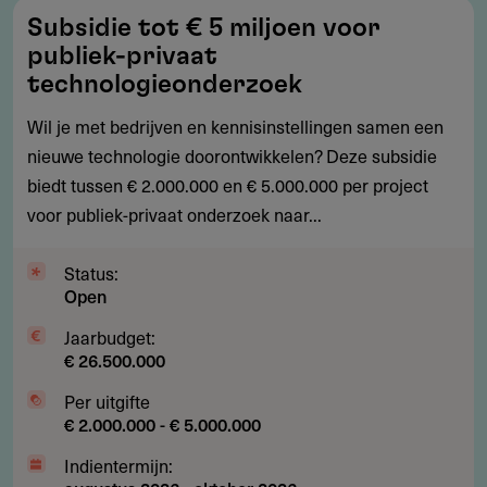
Subsidie
Subsidie tot € 5 miljoen voor
tot
publiek-privaat
€
technologieonderzoek
5
Wil je met bedrijven en kennisinstellingen samen een
miljoen
nieuwe technologie doorontwikkelen? Deze subsidie
voor
biedt tussen € 2.000.000 en € 5.000.000 per project
publiek-
voor publiek-privaat onderzoek naar...
privaat
technologieonderzoek
Status:
Open
Jaarbudget:
€ 26.500.000
Per uitgifte
€ 2.000.000 - € 5.000.000
Indientermijn: