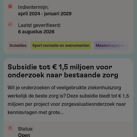
Indientermijn:
april 2024
-
januari 2029
Laatst geverifieerd:
6 augustus 2026
Subsidies
Sport recreatie en evenementen
Maatschappij en samen
Subsidie
Subsidie tot € 1,5 miljoen voor
tot
onderzoek naar bestaande zorg
€
1,5
Wil je onderzoeken of veelgebruikte ziekenhuiszorg
miljoen
werkelijk de beste zorg is? Deze subsidie biedt tot € 1,5
voor
miljoen per project voor zorgevaluatieonderzoek naar
onderzoek
kennisvragen met grote...
naar
bestaande
Status:
Open
zorg