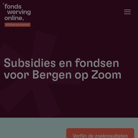
Overslaan
en
naar
de
inhoud
gaan
Subsidies en fondsen
voor Bergen op Zoom
Verfijn de zoekresultaten