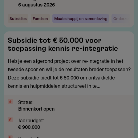
6 augustus 2026
Subsidies
Fondsen
Maatschappij en samenleving
Onderzoek en
Subsidie
Subsidie tot € 50.000 voor
tot
toepassing kennis re-integratie
€
50.000
Heb je een afgerond project over re-integratie in het
voor
tweede spoor en wil je de resultaten breder toepassen?
toepassing
Deze subsidie biedt tot € 50.000 om ontwikkelde
kennis
kennis en hulpmiddelen structureel in te...
re-
integratie
Status:
Binnenkort open
Jaarbudget:
€ 900.000