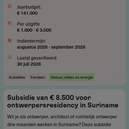
Jaarbudget:
€ 141.000
Per uitgifte
€ 1.000 - € 3.000
Indientermijn:
augustus 2026
-
september 2026
Laatst geverifieerd:
30 juli 2026
Subsidies
Fondsen
Natuur, milieu en energie
Subsidie
Subsidie van € 8.500 voor
van
ontwerpersresidency in Suriname
€
8.500
Wil je als ontwerper, architect of ruimtelijk ontwerper
voor
drie maanden werken in Suriname? Deze subsidie