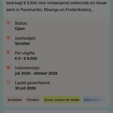
ontwerpersresidency
bedraagt € 8.500 voor ontwerpend onderzoek en nieuw
in
werk in Paramaribo, Moengo en Frederiksdorp...
Suriname
Status:
Open
Jaarbudget:
Variabel
Per uitgifte
€ 0 - € 8.500
Indientermijn:
juli 2026
-
oktober 2026
Laatst geverifieerd:
30 juli 2026
Subsidies
Fondsen
Kunst, cultuur en media
Internationaal ond