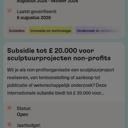
augustus 2026
-
oktober 2026
Laatst geverifieerd:
6 augustus 2026
Subsidies
Innovatie en technologie
Onderzoek en ontwikkeling
Subsidie
Subsidie tot £ 20.000 voor
tot
sculptuurprojecten non-profits
£
20.000
Wil je als non-profitorganisatie een sculptuurproject
voor
realiseren, van tentoonstelling of aankoop tot
sculptuurprojecten
publicatie of wetenschappelijk onderzoek? Deze
non-
internationale subsidie biedt tot £ 20.000 voor...
profits
Status:
Open
Jaarbudget: