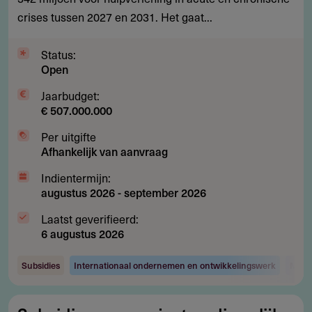
noodhulp
crises tussen 2027 en 2031. Het gaat...
bij
crises
Status:
Open
en
rampen
Jaarbudget:
€ 507.000.000
Per uitgifte
Afhankelijk van aanvraag
Indientermijn:
augustus 2026
-
september 2026
Laatst geverifieerd:
6 augustus 2026
Subsidies
Internationaal ondernemen en ontwikkelingswerk
Maats
Subsidie