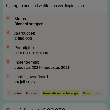
bijdragen aan de kwaliteit en verdieping van...
ontwerpers
Status:
Binnenkort open
Jaarbudget:
€ 650.000
Per uitgifte
€ 10.000 - € 50.000
Indientermijn:
augustus 2026
-
augustus 2026
Laatst geverifieerd:
24 juli 2026
Subsidies
Fondsen
Innovatie en technologie
Kunst, cultuur en 
Subsidie