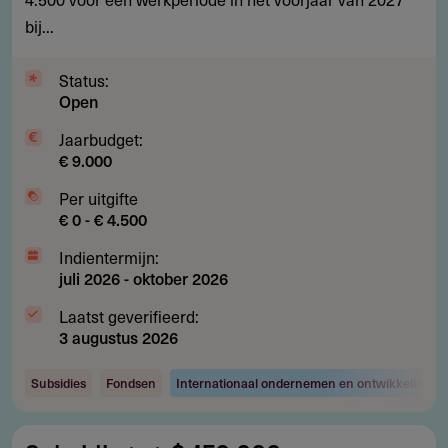
in
bij...
Indonesië
Status:
Open
Jaarbudget:
€ 9.000
Per uitgifte
€ 0 - € 4.500
Indientermijn:
juli 2026
-
oktober 2026
Laatst geverifieerd:
3 augustus 2026
Subsidies
Fondsen
Internationaal ondernemen en ontwikkelingsw
Subsidie