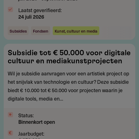
Laatst geverifieerd:
24 juli 2026
Subsidies
Fondsen
Kunst, cultuur en media
Subsidie
Subsidie tot € 50.000 voor digitale
tot
cultuur en mediakunstprojecten
€
50.000
Wil je subsidie aanvragen voor een artistiek project op
voor
het snijvlak van technologie en cultuur? Deze subsidie
digitale
biedt € 10.000 tot € 50.000 voor projecten waarin je
cultuur
digitale tools, media en...
en
mediakunstprojecten
Status:
Binnenkort open
Jaarbudget: