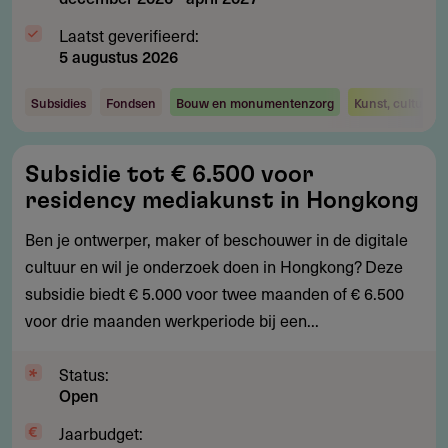
Laatst geverifieerd:
5 augustus 2026
Subsidies
Fondsen
Bouw en monumentenzorg
Kunst, cultuur 
Subsidie
Subsidie tot € 6.500 voor
tot
residency mediakunst in Hongkong
€
6.500
Ben je ontwerper, maker of beschouwer in de digitale
voor
cultuur en wil je onderzoek doen in Hongkong? Deze
residency
subsidie biedt € 5.000 voor twee maanden of € 6.500
mediakunst
voor drie maanden werkperiode bij een...
in
Hongkong
Status:
Open
Jaarbudget: