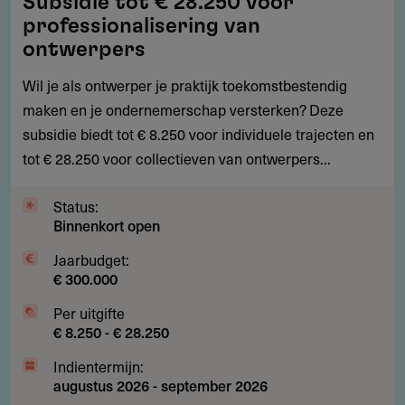
Subsidie tot € 28.250 voor
tot
professionalisering van
€
ontwerpers
28.250
Wil je als ontwerper je praktijk toekomstbestendig
voor
maken en je ondernemerschap versterken? Deze
professionalisering
subsidie biedt tot € 8.250 voor individuele trajecten en
van
tot € 28.250 voor collectieven van ontwerpers...
ontwerpers
Status:
Binnenkort open
Jaarbudget:
€ 300.000
Per uitgifte
€ 8.250 - € 28.250
Indientermijn:
augustus 2026
-
september 2026