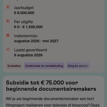
Jaarbudget:
€ 8.000.000
Per uitgifte
€ 0 - € 1.500.000
Indientermijn:
augustus 2026
-
mei 2027
Laatst geverifieerd:
6 augustus 2026
Subsidies
Onderzoek en ontwikkeling
Zorg en welzijn
Subsidie
Subsidie tot € 75.000 voor
tot
beginnende documentairemakers
€
75.000
Wil je als beginnende documentairemaker een kort
voor
filmproject realiseren voor televisie of bioscoop? Deze