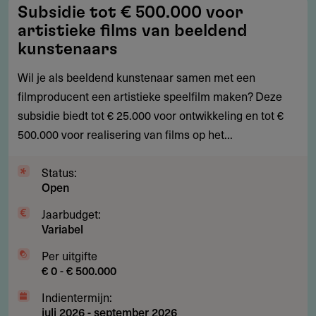
Subsidie
Subsidie tot € 500.000 voor
tot
artistieke films van beeldend
€
kunstenaars
500.000
Wil je als beeldend kunstenaar samen met een
voor
filmproducent een artistieke speelfilm maken? Deze
artistieke
subsidie biedt tot € 25.000 voor ontwikkeling en tot €
films
500.000 voor realisering van films op het...
van
beeldend
Status:
kunstenaars
Open
Jaarbudget:
Variabel
Per uitgifte
€ 0 - € 500.000
Indientermijn:
juli 2026
-
september 2026