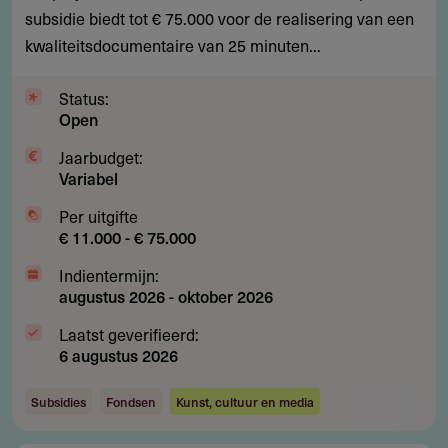
beginnende
subsidie biedt tot € 75.000 voor de realisering van een
documentairemakers
kwaliteitsdocumentaire van 25 minuten...
Status:
Open
Jaarbudget:
Variabel
Per uitgifte
€ 11.000 - € 75.000
Indientermijn:
augustus 2026
-
oktober 2026
Laatst geverifieerd:
6 augustus 2026
Subsidies
Fondsen
Kunst, cultuur en media