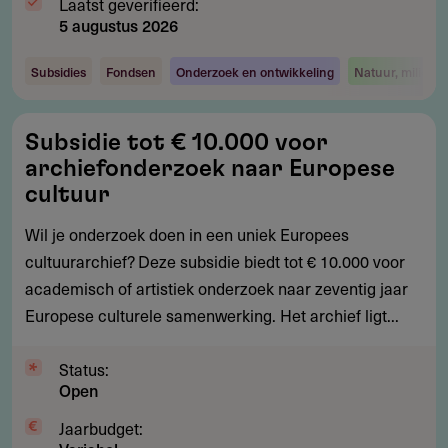
Laatst geverifieerd:
5 augustus 2026
Subsidies
Fondsen
Onderzoek en ontwikkeling
Natuur, milieu 
Subsidie
Subsidie tot € 10.000 voor
tot
archiefonderzoek naar Europese
€
cultuur
10.000
Wil je onderzoek doen in een uniek Europees
voor
cultuurarchief? Deze subsidie biedt tot € 10.000 voor
archiefonderzoek
academisch of artistiek onderzoek naar zeventig jaar
naar
Europese culturele samenwerking. Het archief ligt...
Europese
cultuur
Status:
Open
Jaarbudget: