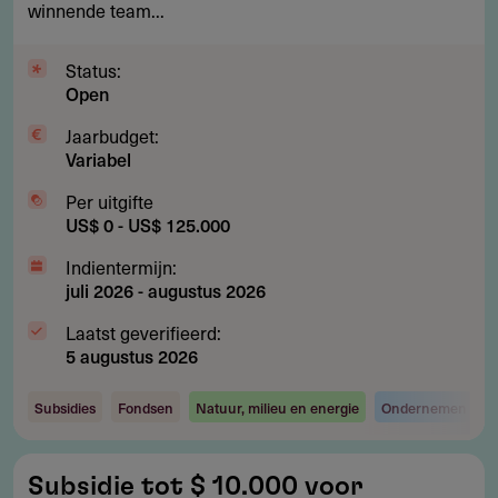
winnende team...
en
biodiversiteit
Status:
Open
Jaarbudget:
Variabel
Per uitgifte
US$ 0 - US$ 125.000
Indientermijn:
juli 2026
-
augustus 2026
Laatst geverifieerd:
5 augustus 2026
Subsidies
Fondsen
Natuur, milieu en energie
Ondernemen en i
Subsidie
Subsidie tot $ 10.000 voor