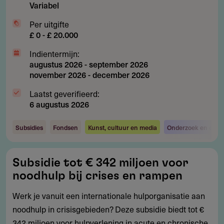
Variabel
Per uitgifte
£ 0 - £ 20.000
Indientermijn:
augustus 2026
-
september 2026
november 2026
-
december 2026
Laatst geverifieerd:
6 augustus 2026
Subsidies
Fondsen
Kunst, cultuur en media
Onderzoek en ontwi
Subsidie
Subsidie tot € 342 miljoen voor
tot
noodhulp bij crises en rampen
€
342
Werk je vanuit een internationale hulporganisatie aan
miljoen
noodhulp in crisisgebieden? Deze subsidie biedt tot €
voor
342 miljoen voor hulpverlening in acute en chronische