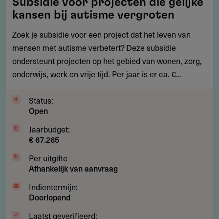
Subsidie voor projecten die gelijke
voor
kansen bij autisme vergroten
projecten
die
Zoek je subsidie voor een project dat het leven van
gelijke
mensen met autisme verbetert? Deze subsidie
kansen
ondersteunt projecten op het gebied van wonen, zorg,
bij
onderwijs, werk en vrije tijd. Per jaar is er ca. €...
autisme
vergroten
Status:
Open
Jaarbudget:
€ 67.265
Per uitgifte
Afhankelijk van aanvraag
Indientermijn:
Doorlopend
Laatst geverifieerd: