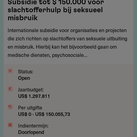
Subsidie tot $ 150.000 voor
tot
slachtofferhulp bij seksueel
$
misbruik
150.000
Internationale subsidie voor organisaties en projecten
voor
die zich richten op slachtoffers van seksuele uitbuiting
slachtofferhulp
en misbruik. Hierbij kan het bijvoorbeeld gaan om
bij
medische diensten, psychosociale...
seksueel
misbruik
Status:
Open
Jaarbudget:
US$ 1.297.811
Per uitgifte
US$ 0 - US$ 150.055,73
Indientermijn:
Doorlopend