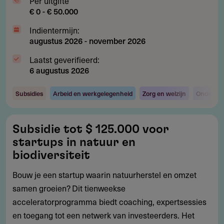
Per uitgifte
€ 0 - € 50.000
Indientermijn:
augustus 2026
-
november 2026
Laatst geverifieerd:
6 augustus 2026
Subsidies
Arbeid en werkgelegenheid
Zorg en welzijn
Onderzoe
Subsidie
Subsidie tot $ 125.000 voor
tot
startups in natuur en
$
biodiversiteit
125.000
Bouw je een startup waarin natuurherstel en omzet
voor
samen groeien? Dit tienweekse
startups
acceleratorprogramma biedt coaching, expertsessies
in
en toegang tot een netwerk van investeerders. Het
natuur