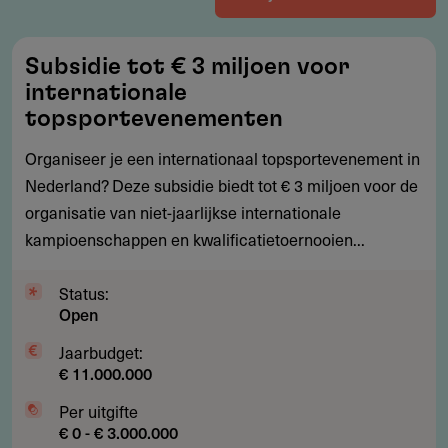
Subsidie
Subsidie tot € 3 miljoen voor
tot
internationale
€
topsportevenementen
3
Organiseer je een internationaal topsportevenement in
miljoen
Nederland? Deze subsidie biedt tot € 3 miljoen voor de
voor
organisatie van niet-jaarlijkse internationale
internationale
kampioenschappen en kwalificatietoernooien...
topsportevenementen
Status:
Open
Jaarbudget:
€ 11.000.000
Per uitgifte
€ 0 - € 3.000.000