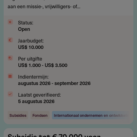
aan een missie-, vrijwilligers- of...
en
missiewerk
Status:
Open
Jaarbudget:
US$ 10.000
Per uitgifte
US$ 1.000 - US$ 3.500
Indientermijn:
augustus 2026
-
september 2026
Laatst geverifieerd:
5 augustus 2026
Subsidies
Fondsen
Internationaal ondernemen en ontwikkelingsw
Subsidie