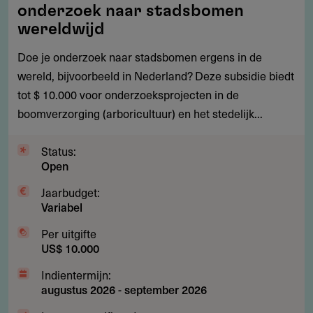
tot
onderzoek naar stadsbomen
$
wereldwijd
10.000
Doe je onderzoek naar stadsbomen ergens in de
voor
wereld, bijvoorbeeld in Nederland? Deze subsidie biedt
onderzoek
tot $ 10.000 voor onderzoeksprojecten in de
naar
boomverzorging (arboricultuur) en het stedelijk...
stadsbomen
wereldwijd
Status:
Open
Jaarbudget:
Variabel
Per uitgifte
US$ 10.000
Indientermijn:
augustus 2026
-
september 2026