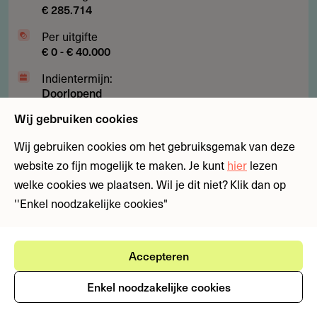
€ 285.714
Per uitgifte
€ 0 - € 40.000
Indientermijn:
Doorlopend
Laatst geverifieerd:
Wij gebruiken cookies
21 juli 2026
Wij gebruiken cookies om het gebruiksgemak van deze
website zo fijn mogelijk te maken. Je kunt
hier
lezen
Subsidies
Fondsen
Kunst, cultuur en media
welke cookies we plaatsen. Wil je dit niet? Klik dan op
''Enkel noodzakelijke cookies"
Subsidie
Subsidie met € 1.300 reiskosten
met
voor kunstenaars naar Mexico
€
Accepteren
1.300
Wil je als beeldend kunstenaar je internationale
reiskosten
netwerk uitbreiden in Latijns-Amerika? Deze subsidie
Enkel noodzakelijke cookies
voor
biedt een voucher voor een begeleid bezoek aan een