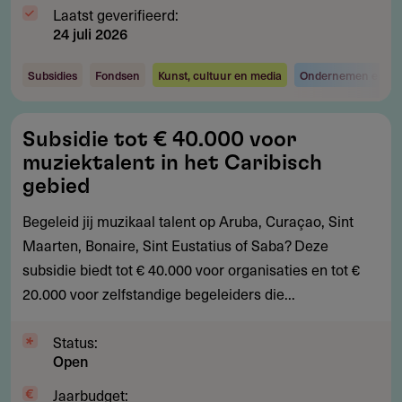
Laatst geverifieerd:
24 juli 2026
Subsidies
Fondsen
Kunst, cultuur en media
Ondernemen en inv
Subsidie
Subsidie tot € 40.000 voor
tot
muziektalent in het Caribisch
€
gebied
40.000
Begeleid jij muzikaal talent op Aruba, Curaçao, Sint
voor
Maarten, Bonaire, Sint Eustatius of Saba? Deze
muziektalent
subsidie biedt tot € 40.000 voor organisaties en tot €
in
20.000 voor zelfstandige begeleiders die...
het
Caribisch
Status:
gebied
Open
Jaarbudget: