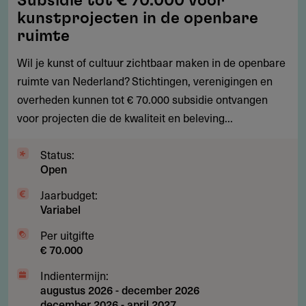
Subsidie tot € 70.000 voor
tot
kunstprojecten in de openbare
€
ruimte
70.000
Wil je kunst of cultuur zichtbaar maken in de openbare
voor
ruimte van Nederland? Stichtingen, verenigingen en
kunstprojecten
overheden kunnen tot € 70.000 subsidie ontvangen
in
voor projecten die de kwaliteit en beleving...
de
openbare
Status:
ruimte
Open
Jaarbudget:
Variabel
Per uitgifte
€ 70.000
Indientermijn:
augustus 2026
-
december 2026
december 2026
-
april 2027