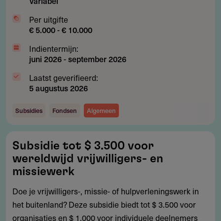
Variabel
Per uitgifte
€ 5.000 - € 10.000
Indientermijn:
juni 2026
-
september 2026
Laatst geverifieerd:
5 augustus 2026
Subsidies
Fondsen
Algemeen
Subsidie
Subsidie tot $ 3.500 voor
tot
wereldwijd vrijwilligers- en
$
missiewerk
3.500
Doe je vrijwilligers-, missie- of hulpverleningswerk in
voor
het buitenland? Deze subsidie biedt tot $ 3.500 voor
wereldwijd
organisaties en $ 1.000 voor individuele deelnemers
vrijwilligers-