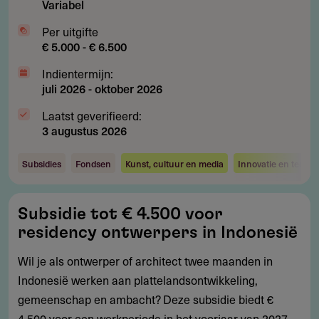
Variabel
Per uitgifte
€ 5.000 - € 6.500
Indientermijn:
juli 2026
-
oktober 2026
Laatst geverifieerd:
3 augustus 2026
Subsidies
Fondsen
Kunst, cultuur en media
Innovatie en techno
Subsidie
Subsidie tot € 4.500 voor
tot
residency ontwerpers in Indonesië
€
4.500
Wil je als ontwerper of architect twee maanden in
voor
Indonesië werken aan plattelandsontwikkeling,
residency
gemeenschap en ambacht? Deze subsidie biedt €
ontwerpers
4.500 voor een werkperiode in het voorjaar van 2027