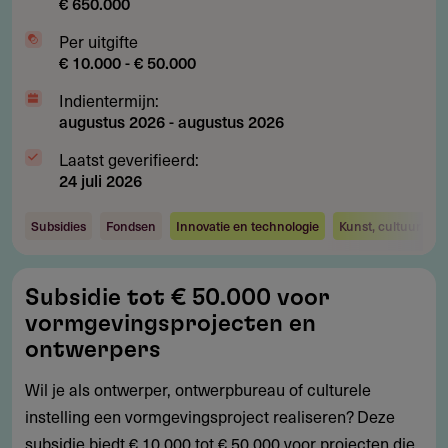
€ 650.000
Per uitgifte
€ 10.000 - € 50.000
Indientermijn:
augustus 2026
-
augustus 2026
Laatst geverifieerd:
24 juli 2026
Subsidies
Fondsen
Innovatie en technologie
Kunst, cultuur en 
Subsidie
Subsidie tot € 50.000 voor
tot
vormgevingsprojecten en
€
ontwerpers
50.000
Wil je als ontwerper, ontwerpbureau of culturele
voor
instelling een vormgevingsproject realiseren? Deze
vormgevingsprojecten
subsidie biedt € 10.000 tot € 50.000 voor projecten die
en