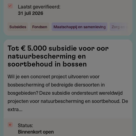
Laatst geverifieerd:
31 juli 2026
Subsidies
Fondsen
Maatschappij en samenleving
Zorg en welzi
Tot
Tot € 5.000 subsidie voor oor
€
natuurbescherming en
5.000
soortbehoud in bossen
subsidie
Wil je een concreet project uitvoeren voor
voor
bosbescherming of bedreigde diersoorten in
oor
bosgebieden? Deze subsidie ondersteunt wereldwijd
natuurbescherming
projecten voor natuurbescherming en soortbehoud. De
en
extra...
soortbehoud
in
Status:
bossen
Binnenkort open