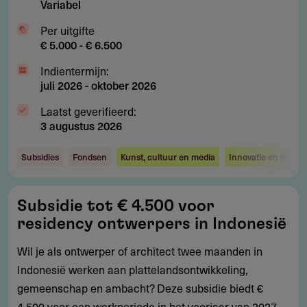
Variabel
Per uitgifte
€ 5.000 - € 6.500
Indientermijn:
juli 2026
-
oktober 2026
Laatst geverifieerd:
3 augustus 2026
Subsidies
Fondsen
Kunst, cultuur en media
Innovatie en techno
Subsidie
Subsidie tot € 4.500 voor
tot
residency ontwerpers in Indonesië
€
4.500
Wil je als ontwerper of architect twee maanden in
voor
Indonesië werken aan plattelandsontwikkeling,
residency
gemeenschap en ambacht? Deze subsidie biedt €
ontwerpers
4.500 voor een werkperiode in het voorjaar van 2027