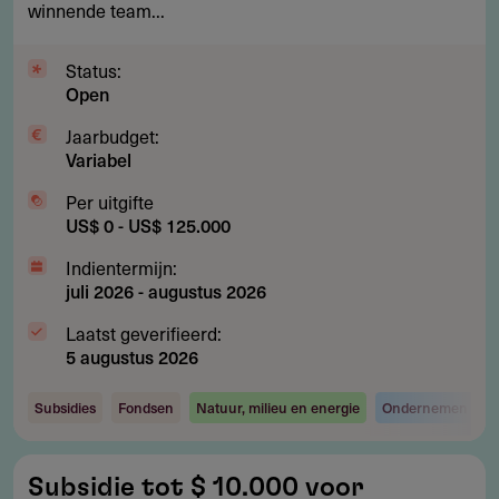
winnende team...
en
biodiversiteit
Status:
Open
Jaarbudget:
Variabel
Per uitgifte
US$ 0 - US$ 125.000
Indientermijn:
juli 2026
-
augustus 2026
Laatst geverifieerd:
5 augustus 2026
Subsidies
Fondsen
Natuur, milieu en energie
Ondernemen en i
Subsidie
Subsidie tot $ 10.000 voor