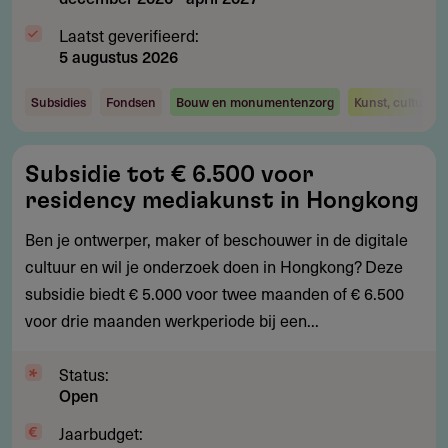
Laatst geverifieerd:
5 augustus 2026
Subsidies
Fondsen
Bouw en monumentenzorg
Kunst, cultuur 
Subsidie
Subsidie tot € 6.500 voor
tot
residency mediakunst in Hongkong
€
6.500
Ben je ontwerper, maker of beschouwer in de digitale
voor
cultuur en wil je onderzoek doen in Hongkong? Deze
residency
subsidie biedt € 5.000 voor twee maanden of € 6.500
mediakunst
voor drie maanden werkperiode bij een...
in
Hongkong
Status:
Open
Jaarbudget: