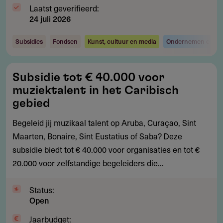
Laatst geverifieerd:
24 juli 2026
Subsidies
Fondsen
Kunst, cultuur en media
Ondernemen en inv
Subsidie
Subsidie tot € 40.000 voor
tot
muziektalent in het Caribisch
€
gebied
40.000
Begeleid jij muzikaal talent op Aruba, Curaçao, Sint
voor
Maarten, Bonaire, Sint Eustatius of Saba? Deze
muziektalent
subsidie biedt tot € 40.000 voor organisaties en tot €
in
20.000 voor zelfstandige begeleiders die...
het
Caribisch
Status:
gebied
Open
Jaarbudget: