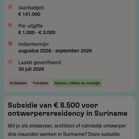
Jaarbudget:
€ 141.000
Per uitgifte
€ 1.000 - € 3.000
Indientermijn:
augustus 2026
-
september 2026
Laatst geverifieerd:
30 juli 2026
Subsidies
Fondsen
Natuur, milieu en energie
Subsidie
Subsidie van € 8.500 voor
van
ontwerpersresidency in Suriname
€
8.500
Wil je als ontwerper, architect of ruimtelijk ontwerper
voor
drie maanden werken in Suriname? Deze subsidie