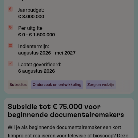
Jaarbudget:
€ 8.000.000
Per uitgifte
€ 0 - € 1.500.000
Indientermijn:
augustus 2026
-
mei 2027
Laatst geverifieerd:
6 augustus 2026
Subsidies
Onderzoek en ontwikkeling
Zorg en welzijn
Subsidie
Subsidie tot € 75.000 voor
tot
beginnende documentairemakers
€
75.000
Wil je als beginnende documentairemaker een kort
voor
filmproject realiseren voor televisie of bioscoop? Deze