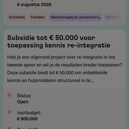
6 augustus 2026
Subsidies
Fondsen
Maatschappij en samenleving
Onderzoek en
Subsidie
Subsidie tot € 50.000 voor
tot
toepassing kennis re-integratie
€
50.000
Heb je een afgerond project over re-integratie in het
voor
tweede spoor en wil je de resultaten breder toepassen?
toepassing
Deze subsidie biedt tot € 50.000 om ontwikkelde
kennis
kennis en hulpmiddelen structureel in te...
re-
integratie
Status:
Open
Jaarbudget:
€ 900.000