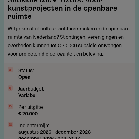
Subsidie tot € 70.000 voor
tot
kunstprojecten in de openbare
€
ruimte
70.000
Wil je kunst of cultuur zichtbaar maken in de openbare
voor
ruimte van Nederland? Stichtingen, verenigingen en
kunstprojecten
overheden kunnen tot € 70.000 subsidie ontvangen
in
voor projecten die de kwaliteit en beleving...
de
openbare
Status:
ruimte
Open
Jaarbudget:
Variabel
Per uitgifte
€ 70.000
Indientermijn:
augustus 2026
-
december 2026
december 2026
-
april 2027