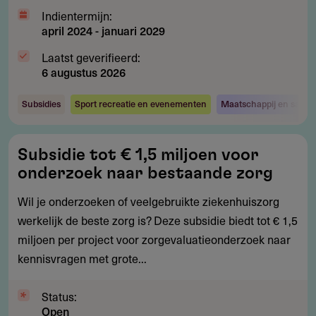
Indientermijn:
april 2024
-
januari 2029
Laatst geverifieerd:
6 augustus 2026
Subsidies
Sport recreatie en evenementen
Maatschappij en samen
Subsidie
Subsidie tot € 1,5 miljoen voor
tot
onderzoek naar bestaande zorg
€
1,5
Wil je onderzoeken of veelgebruikte ziekenhuiszorg
miljoen
werkelijk de beste zorg is? Deze subsidie biedt tot € 1,5
voor
miljoen per project voor zorgevaluatieonderzoek naar
onderzoek
kennisvragen met grote...
naar
bestaande
Status:
Open
zorg