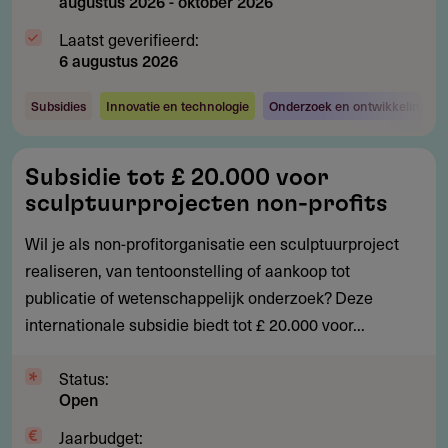
augustus 2026
-
oktober 2026
Laatst geverifieerd:
6 augustus 2026
Subsidies
Innovatie en technologie
Onderzoek en ontwikkeling
Subsidie
Subsidie tot £ 20.000 voor
tot
sculptuurprojecten non-profits
£
20.000
Wil je als non-profitorganisatie een sculptuurproject
voor
realiseren, van tentoonstelling of aankoop tot
sculptuurprojecten
publicatie of wetenschappelijk onderzoek? Deze
non-
internationale subsidie biedt tot £ 20.000 voor...
profits
Status:
Open
Jaarbudget: