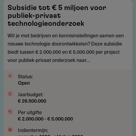
Subsidie
Subsidie tot € 5 miljoen voor
tot
publiek-privaat
€
technologieonderzoek
5
Wil je met bedrijven en kennisinstellingen samen een
miljoen
nieuwe technologie doorontwikkelen? Deze subsidie
voor
biedt tussen € 2.000.000 en € 5.000.000 per project
publiek-
voor publiek-privaat onderzoek naar...
privaat
technologieonderzoek
Status:
Open
Jaarbudget:
€ 26.500.000
Per uitgifte
€ 2.000.000 - € 5.000.000
Indientermijn: