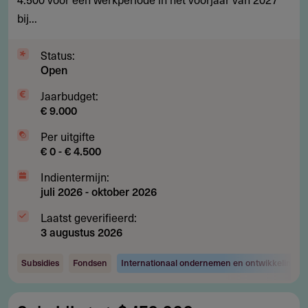
in
bij...
Indonesië
Status:
Open
Jaarbudget:
€ 9.000
Per uitgifte
€ 0 - € 4.500
Indientermijn:
juli 2026
-
oktober 2026
Laatst geverifieerd:
3 augustus 2026
Subsidies
Fondsen
Internationaal ondernemen en ontwikkelingsw
Subsidie