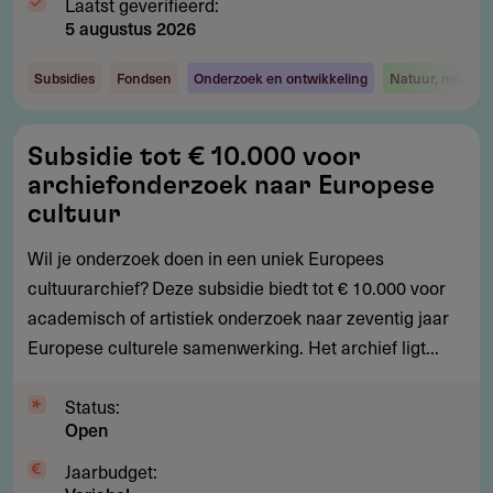
Laatst geverifieerd:
5 augustus 2026
Subsidies
Fondsen
Onderzoek en ontwikkeling
Natuur, milieu 
Subsidie
Subsidie tot € 10.000 voor
tot
archiefonderzoek naar Europese
€
cultuur
10.000
Wil je onderzoek doen in een uniek Europees
voor
cultuurarchief? Deze subsidie biedt tot € 10.000 voor
archiefonderzoek
academisch of artistiek onderzoek naar zeventig jaar
naar
Europese culturele samenwerking. Het archief ligt...
Europese
cultuur
Status:
Open
Jaarbudget: