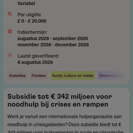
Variabel
Per uitgifte
£ 0 - £ 20.000
Indientermijn:
augustus 2026
-
september 2026
november 2026
-
december 2026
Laatst geverifieerd:
6 augustus 2026
Subsidies
Fondsen
Kunst, cultuur en media
Onderzoek en ontwi
Subsidie
Subsidie tot € 342 miljoen voor
tot
noodhulp bij crises en rampen
€
342
Werk je vanuit een internationale hulporganisatie aan
miljoen
noodhulp in crisisgebieden? Deze subsidie biedt tot €
voor
342 miljoen voor hulpverlening in acute en chronische