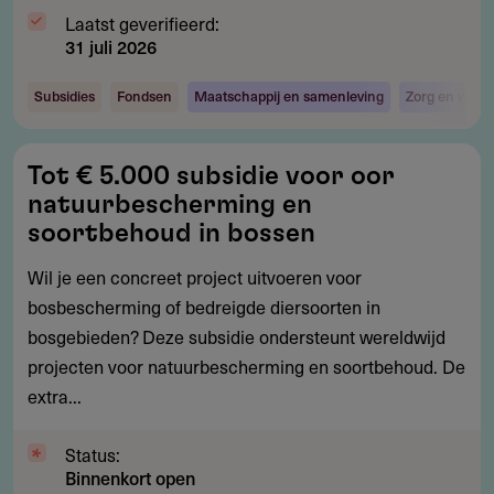
Laatst geverifieerd:
31 juli 2026
Subsidies
Fondsen
Maatschappij en samenleving
Zorg en welzi
Tot
Tot € 5.000 subsidie voor oor
€
natuurbescherming en
5.000
soortbehoud in bossen
subsidie
Wil je een concreet project uitvoeren voor
voor
bosbescherming of bedreigde diersoorten in
oor
bosgebieden? Deze subsidie ondersteunt wereldwijd
natuurbescherming
projecten voor natuurbescherming en soortbehoud. De
en
extra...
soortbehoud
in
Status:
bossen
Binnenkort open