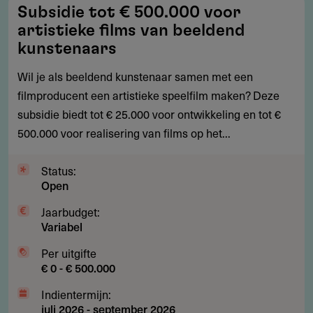
Subsidie
Subsidie tot € 500.000 voor
tot
artistieke films van beeldend
€
kunstenaars
500.000
Wil je als beeldend kunstenaar samen met een
voor
filmproducent een artistieke speelfilm maken? Deze
artistieke
subsidie biedt tot € 25.000 voor ontwikkeling en tot €
films
500.000 voor realisering van films op het...
van
beeldend
Status:
kunstenaars
Open
Jaarbudget:
Variabel
Per uitgifte
€ 0 - € 500.000
Indientermijn:
juli 2026
-
september 2026