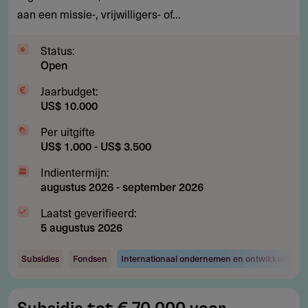
aan een missie-, vrijwilligers- of...
en
missiewerk
Status:
Open
Jaarbudget:
US$ 10.000
Per uitgifte
US$ 1.000 - US$ 3.500
Indientermijn:
augustus 2026
-
september 2026
Laatst geverifieerd:
5 augustus 2026
Subsidies
Fondsen
Internationaal ondernemen en ontwikkelingsw
Subsidie