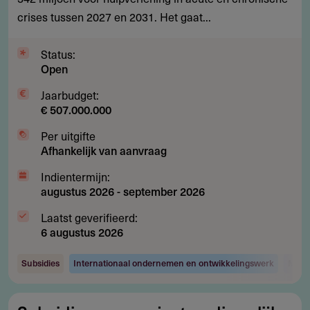
noodhulp
crises tussen 2027 en 2031. Het gaat...
bij
crises
Status:
Open
en
rampen
Jaarbudget:
€ 507.000.000
Per uitgifte
Afhankelijk van aanvraag
Indientermijn:
augustus 2026
-
september 2026
Laatst geverifieerd:
6 augustus 2026
Subsidies
Internationaal ondernemen en ontwikkelingswerk
Maats
Subsidie