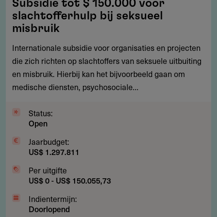
Subsidie tot $ 150.000 voor
tot
slachtofferhulp bij seksueel
$
misbruik
150.000
Internationale subsidie voor organisaties en projecten
voor
die zich richten op slachtoffers van seksuele uitbuiting
slachtofferhulp
en misbruik. Hierbij kan het bijvoorbeeld gaan om
bij
medische diensten, psychosociale...
seksueel
misbruik
Status:
Open
Jaarbudget:
US$ 1.297.811
Per uitgifte
US$ 0 - US$ 150.055,73
Indientermijn:
Doorlopend