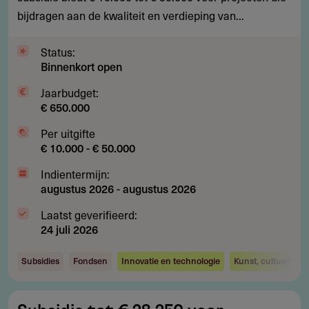
bijdragen aan de kwaliteit en verdieping van...
ontwerpers
Status:
Binnenkort open
Jaarbudget:
€ 650.000
Per uitgifte
€ 10.000 - € 50.000
Indientermijn:
augustus 2026
-
augustus 2026
Laatst geverifieerd:
24 juli 2026
Subsidies
Fondsen
Innovatie en technologie
Kunst, cultuur en 
Subsidie