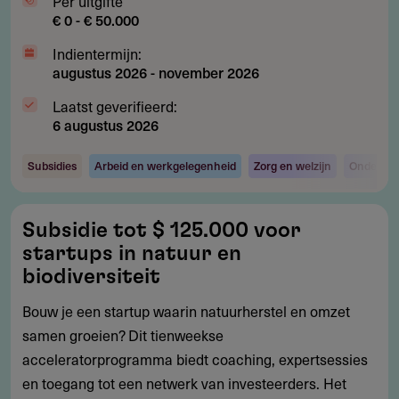
Per uitgifte
€ 0 - € 50.000
Indientermijn:
augustus 2026
-
november 2026
Laatst geverifieerd:
6 augustus 2026
Subsidies
Arbeid en werkgelegenheid
Zorg en welzijn
Onderzoe
Subsidie
Subsidie tot $ 125.000 voor
tot
startups in natuur en
$
biodiversiteit
125.000
Bouw je een startup waarin natuurherstel en omzet
voor
samen groeien? Dit tienweekse
startups
acceleratorprogramma biedt coaching, expertsessies
in
en toegang tot een netwerk van investeerders. Het
natuur