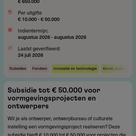
€ 650.000
Per uitgifte
€ 10.000 - € 50.000
Indientermijn:
augustus 2026
-
augustus 2026
Laatst geverifieerd:
24 juli 2026
Subsidies
Fondsen
Innovatie en technologie
Kunst, cultuur en 
Subsidie
Subsidie tot € 50.000 voor
tot
vormgevingsprojecten en
€
ontwerpers
50.000
Wil je als ontwerper, ontwerpbureau of culturele
voor
instelling een vormgevingsproject realiseren? Deze
vormgevingsprojecten
subsidie biedt € 10.000 tot € 50.000 voor projecten die
en