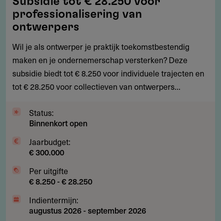
Subsidie tot € 28.250 voor
tot
professionalisering van
€
ontwerpers
28.250
Wil je als ontwerper je praktijk toekomstbestendig
voor
maken en je ondernemerschap versterken? Deze
professionalisering
subsidie biedt tot € 8.250 voor individuele trajecten en
van
tot € 28.250 voor collectieven van ontwerpers...
ontwerpers
Status:
Binnenkort open
Jaarbudget:
€ 300.000
Per uitgifte
€ 8.250 - € 28.250
Indientermijn:
augustus 2026
-
september 2026