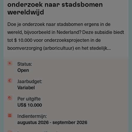
tot
onderzoek naar stadsbomen
$
wereldwijd
10.000
Doe je onderzoek naar stadsbomen ergens in de
voor
wereld, bijvoorbeeld in Nederland? Deze subsidie biedt
onderzoek
tot $ 10.000 voor onderzoeksprojecten in de
naar
boomverzorging (arboricultuur) en het stedelijk...
stadsbomen
wereldwijd
Status:
Open
Jaarbudget:
Variabel
Per uitgifte
US$ 10.000
Indientermijn:
augustus 2026
-
september 2026