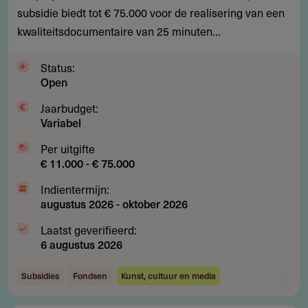
beginnende
subsidie biedt tot € 75.000 voor de realisering van een
documentairemakers
kwaliteitsdocumentaire van 25 minuten...
Status:
Open
Jaarbudget:
Variabel
Per uitgifte
€ 11.000 - € 75.000
Indientermijn:
augustus 2026
-
oktober 2026
Laatst geverifieerd:
6 augustus 2026
Subsidies
Fondsen
Kunst, cultuur en media