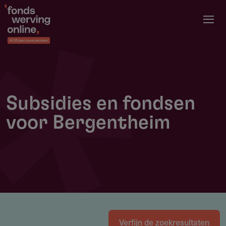
Overslaan
en
naar
de
inhoud
gaan
Subsidies en fondsen
voor Bergentheim
Verfijn de zoekresultaten