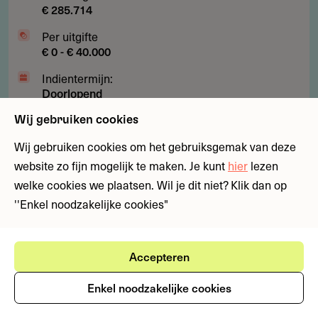
€ 285.714
Per uitgifte
€ 0 - € 40.000
Indientermijn:
Doorlopend
Laatst geverifieerd:
Wij gebruiken cookies
21 juli 2026
Wij gebruiken cookies om het gebruiksgemak van deze
website zo fijn mogelijk te maken. Je kunt
hier
lezen
Subsidies
Fondsen
Kunst, cultuur en media
welke cookies we plaatsen. Wil je dit niet? Klik dan op
''Enkel noodzakelijke cookies"
Subsidie
Subsidie met € 1.300 reiskosten
met
voor kunstenaars naar Mexico
€
Accepteren
1.300
Wil je als beeldend kunstenaar je internationale
reiskosten
netwerk uitbreiden in Latijns-Amerika? Deze subsidie
Enkel noodzakelijke cookies
voor
biedt een voucher voor een begeleid bezoek aan een