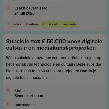
Laatst geverifieerd:
24 juli 2026
Subsidies
Fondsen
Kunst, cultuur en media
Subsidie
Subsidie tot € 50.000 voor digitale
tot
cultuur en mediakunstprojecten
€
50.000
Wil je subsidie aanvragen voor een artistiek project op
voor
het snijvlak van technologie en cultuur? Deze subsidie
digitale
biedt € 10.000 tot € 50.000 voor projecten waarin je
cultuur
digitale tools, media en...
en
mediakunstprojecten
Status:
Binnenkort open
Jaarbudget: