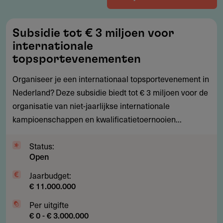
Subsidie
Subsidie tot € 3 miljoen voor
tot
internationale
€
topsportevenementen
3
Organiseer je een internationaal topsportevenement in
miljoen
Nederland? Deze subsidie biedt tot € 3 miljoen voor de
voor
organisatie van niet-jaarlijkse internationale
internationale
kampioenschappen en kwalificatietoernooien...
topsportevenementen
Status:
Open
Jaarbudget:
€ 11.000.000
Per uitgifte
€ 0 - € 3.000.000