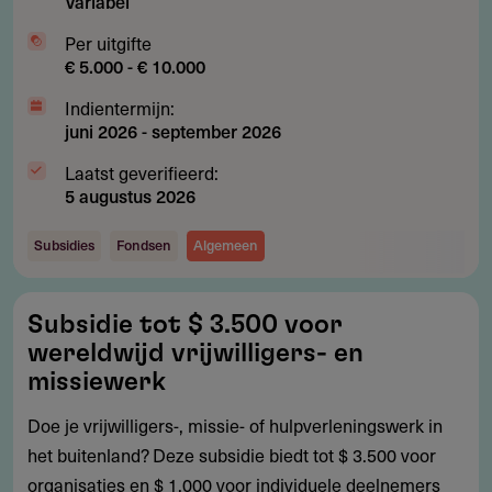
Variabel
Per uitgifte
€ 5.000 - € 10.000
Indientermijn:
juni 2026
-
september 2026
Laatst geverifieerd:
5 augustus 2026
Subsidies
Fondsen
Algemeen
Subsidie
Subsidie tot $ 3.500 voor
tot
wereldwijd vrijwilligers- en
$
missiewerk
3.500
Doe je vrijwilligers-, missie- of hulpverleningswerk in
voor
het buitenland? Deze subsidie biedt tot $ 3.500 voor
wereldwijd
organisaties en $ 1.000 voor individuele deelnemers
vrijwilligers-