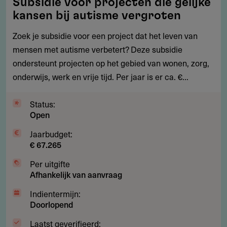
Subsidie voor projecten die gelijke
voor
kansen bij autisme vergroten
projecten
die
Zoek je subsidie voor een project dat het leven van
gelijke
mensen met autisme verbetert? Deze subsidie
kansen
ondersteunt projecten op het gebied van wonen, zorg,
bij
onderwijs, werk en vrije tijd. Per jaar is er ca. €...
autisme
vergroten
Status:
Open
Jaarbudget:
€ 67.265
Per uitgifte
Afhankelijk van aanvraag
Indientermijn:
Doorlopend
Laatst geverifieerd: