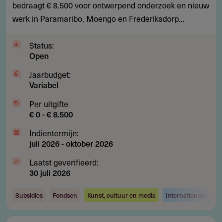
ontwerpersresidency
bedraagt € 8.500 voor ontwerpend onderzoek en nieuw
in
werk in Paramaribo, Moengo en Frederiksdorp...
Suriname
Status:
Open
Jaarbudget:
Variabel
Per uitgifte
€ 0 - € 8.500
Indientermijn:
juli 2026
-
oktober 2026
Laatst geverifieerd:
30 juli 2026
Subsidies
Fondsen
Kunst, cultuur en media
Internationaal ond