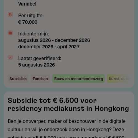
Variabel
Per uitgifte
€ 70.000
Indientermijn:
augustus 2026
-
december 2026
december 2026
-
april 2027
Laatst geverifieerd:
5 augustus 2026
Subsidies
Fondsen
Bouw en monumentenzorg
Kunst, cultuur 
Subsidie
Subsidie tot € 6.500 voor
tot
residency mediakunst in Hongkong
€
6.500
Ben je ontwerper, maker of beschouwer in de digitale
voor
cultuur en wil je onderzoek doen in Hongkong? Deze
residency
subsidie biedt € 5.000 voor twee maanden of € 6.500