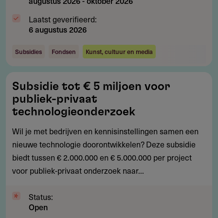
augustus 2026
-
oktober 2026
Laatst geverifieerd:
6 augustus 2026
Subsidies
Fondsen
Kunst, cultuur en media
Subsidie
Subsidie tot € 5 miljoen voor
tot
publiek-privaat
€
technologieonderzoek
5
Wil je met bedrijven en kennisinstellingen samen een
miljoen
nieuwe technologie doorontwikkelen? Deze subsidie
voor
biedt tussen € 2.000.000 en € 5.000.000 per project
publiek-
voor publiek-privaat onderzoek naar...
privaat
technologieonderzoek
Status:
Open