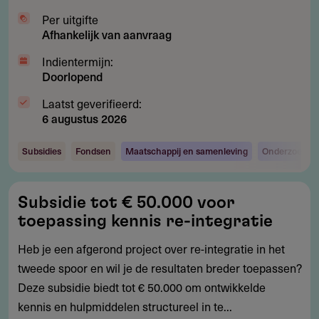
Per uitgifte
Afhankelijk van aanvraag
Indientermijn:
Doorlopend
Laatst geverifieerd:
6 augustus 2026
Subsidies
Fondsen
Maatschappij en samenleving
Onderzoek en
Subsidie
Subsidie tot € 50.000 voor
tot
toepassing kennis re-integratie
€
50.000
Heb je een afgerond project over re-integratie in het
voor
tweede spoor en wil je de resultaten breder toepassen?
toepassing
Deze subsidie biedt tot € 50.000 om ontwikkelde
kennis
kennis en hulpmiddelen structureel in te...