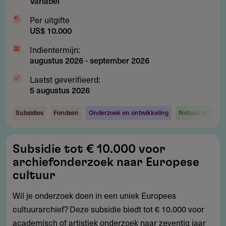
Variabel
Per uitgifte
US$ 10.000
Indientermijn:
augustus 2026
-
september 2026
Laatst geverifieerd:
5 augustus 2026
Subsidies
Fondsen
Onderzoek en ontwikkeling
Natuur, milieu 
Subsidie
Subsidie tot € 10.000 voor
tot
archiefonderzoek naar Europese
€
cultuur
10.000
Wil je onderzoek doen in een uniek Europees
voor
cultuurarchief? Deze subsidie biedt tot € 10.000 voor
archiefonderzoek
academisch of artistiek onderzoek naar zeventig jaar
naar