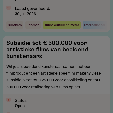
Laatst geverifieerd:
30 juli 2026
Subsidies
Fondsen
Kunst, cultuur en media
Internationaal ond
Subsidie
Subsidie tot € 500.000 voor
tot
artistieke films van beeldend
€
kunstenaars
500.000
Wil je als beeldend kunstenaar samen met een
voor
filmproducent een artistieke speelfilm maken? Deze
artistieke
subsidie biedt tot € 25.000 voor ontwikkeling en tot €
films
500.000 voor realisering van films op het...
van
beeldend
Status:
kunstenaars
Open