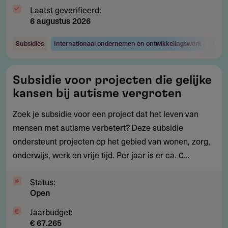
Laatst geverifieerd:
6 augustus 2026
Subsidies
Internationaal ondernemen en ontwikkelingswerk
Maats
Subsidie
Subsidie voor projecten die gelijke
voor
kansen bij autisme vergroten
projecten
die
Zoek je subsidie voor een project dat het leven van
gelijke
mensen met autisme verbetert? Deze subsidie
kansen
ondersteunt projecten op het gebied van wonen, zorg,
bij
onderwijs, werk en vrije tijd. Per jaar is er ca. €...
autisme
vergroten
Status:
Open
Jaarbudget:
€ 67.265