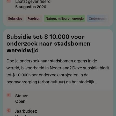
Laatst geverifieerd:
5 augustus 2026
Subsidies
Fondsen
Natuur, milieu en energie
Ondernemen en i
Subsidie
Subsidie tot $ 10.000 voor
tot
onderzoek naar stadsbomen
$
wereldwijd
10.000
Doe je onderzoek naar stadsbomen ergens in de
voor
wereld, bijvoorbeeld in Nederland? Deze subsidie biedt
onderzoek
tot $ 10.000 voor onderzoeksprojecten in de
naar
boomverzorging (arboricultuur) en het stedelijk...
stadsbomen
wereldwijd
Status:
Open
Jaarbudget: