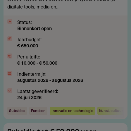
cultuur
digitale tools, media en...
en
mediakunstprojecten
Status:
Binnenkort open
Jaarbudget:
€ 650.000
Per uitgifte
€ 10.000 - € 50.000
Indientermijn:
augustus 2026
-
augustus 2026
Laatst geverifieerd:
24 juli 2026
Subsidies
Fondsen
Innovatie en technologie
Kunst, cultuur en 
Subsidie