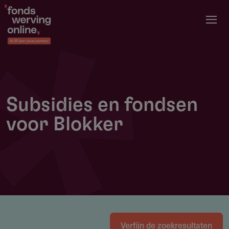
Overslaan
en
naar
de
inhoud
gaan
Subsidies en fondsen
voor Blokker
Verfijn de zoekresultaten