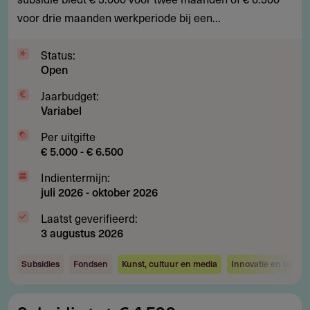
mediakunst
voor drie maanden werkperiode bij een...
in
Hongkong
Status:
Open
Jaarbudget:
Variabel
Per uitgifte
€ 5.000 - € 6.500
Indientermijn:
juli 2026
-
oktober 2026
Laatst geverifieerd:
3 augustus 2026
Subsidies
Fondsen
Kunst, cultuur en media
Innovatie en techno
Subsidie