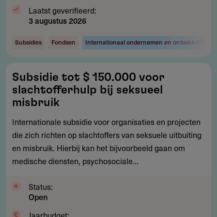
Laatst geverifieerd:
3 augustus 2026
Subsidies
Fondsen
Internationaal ondernemen en ontwikkelingsw
Subsidie
Subsidie tot $ 150.000 voor
tot
slachtofferhulp bij seksueel
$
misbruik
150.000
Internationale subsidie voor organisaties en projecten
voor
die zich richten op slachtoffers van seksuele uitbuiting
slachtofferhulp
en misbruik. Hierbij kan het bijvoorbeeld gaan om
bij
medische diensten, psychosociale...
seksueel
misbruik
Status:
Open
Jaarbudget: