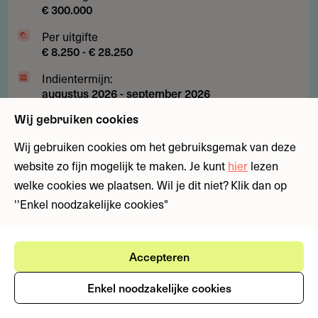
€ 300.000
Per uitgifte
€ 8.250 - € 28.250
Indientermijn:
augustus 2026
-
september 2026
Laatst geverifieerd:
Wij gebruiken cookies
24 juli 2026
Wij gebruiken cookies om het gebruiksgemak van deze
website zo fijn mogelijk te maken. Je kunt
hier
lezen
Subsidies
Fondsen
Kunst, cultuur en media
Ondernemen en inv
welke cookies we plaatsen. Wil je dit niet? Klik dan op
''Enkel noodzakelijke cookies"
Subsidie
Subsidie tot € 40.000 voor
tot
muziektalent in het Caribisch
€
gebied
Accepteren
40.000
Begeleid jij muzikaal talent op Aruba, Curaçao, Sint
voor
Enkel noodzakelijke cookies
Maarten, Bonaire, Sint Eustatius of Saba? Deze
muziektalent