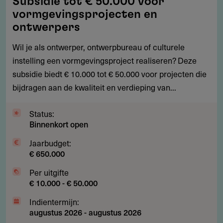
Subsidie tot € 50.000 voor
tot
vormgevingsprojecten en
€
ontwerpers
50.000
Wil je als ontwerper, ontwerpbureau of culturele
voor
instelling een vormgevingsproject realiseren? Deze
vormgevingsprojecten
subsidie biedt € 10.000 tot € 50.000 voor projecten die
en
bijdragen aan de kwaliteit en verdieping van...
ontwerpers
Status:
Binnenkort open
Jaarbudget:
€ 650.000
Per uitgifte
€ 10.000 - € 50.000
Indientermijn:
augustus 2026
-
augustus 2026