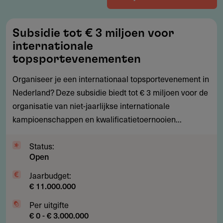
Subsidie
Subsidie tot € 3 miljoen voor
tot
internationale
€
topsportevenementen
3
Organiseer je een internationaal topsportevenement in
miljoen
Nederland? Deze subsidie biedt tot € 3 miljoen voor de
voor
organisatie van niet-jaarlijkse internationale
internationale
kampioenschappen en kwalificatietoernooien...
topsportevenementen
Status:
Open
Jaarbudget:
€ 11.000.000
Per uitgifte
€ 0 - € 3.000.000