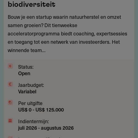
$
biodiversiteit
125.000
Bouw je een startup waarin natuurherstel en omzet
voor
samen groeien? Dit tienweekse
startups
acceleratorprogramma biedt coaching, expertsessies
in
en toegang tot een netwerk van investeerders. Het
natuur
winnende team...
en
biodiversiteit
Status:
Open
Jaarbudget:
Variabel
Per uitgifte
US$ 0 - US$ 125.000
Indientermijn:
juli 2026
-
augustus 2026