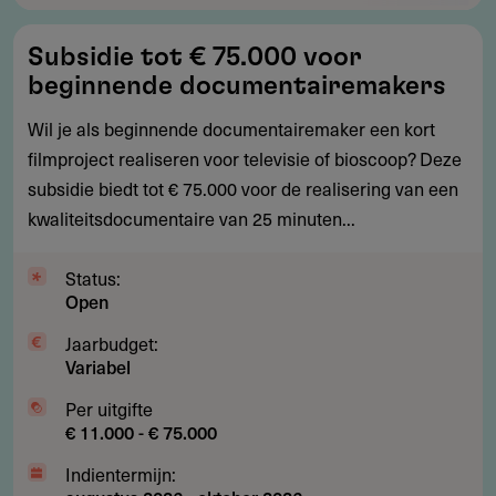
Subsidie
Subsidie tot € 75.000 voor
tot
beginnende documentairemakers
€
75.000
Wil je als beginnende documentairemaker een kort
voor
filmproject realiseren voor televisie of bioscoop? Deze
beginnende
subsidie biedt tot € 75.000 voor de realisering van een
documentairemakers
kwaliteitsdocumentaire van 25 minuten...
Status:
Open
Jaarbudget:
Variabel
Per uitgifte
€ 11.000 - € 75.000
Indientermijn: