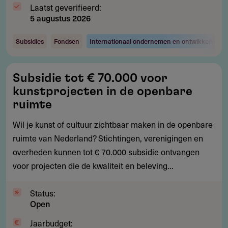
Laatst geverifieerd:
5 augustus 2026
Subsidies
Fondsen
Internationaal ondernemen en ontwikkelingsw
Subsidie
Subsidie tot € 70.000 voor
tot
kunstprojecten in de openbare
€
ruimte
70.000
Wil je kunst of cultuur zichtbaar maken in de openbare
voor
ruimte van Nederland? Stichtingen, verenigingen en
kunstprojecten
overheden kunnen tot € 70.000 subsidie ontvangen
in
voor projecten die de kwaliteit en beleving...
de
openbare
Status:
ruimte
Open
Jaarbudget: