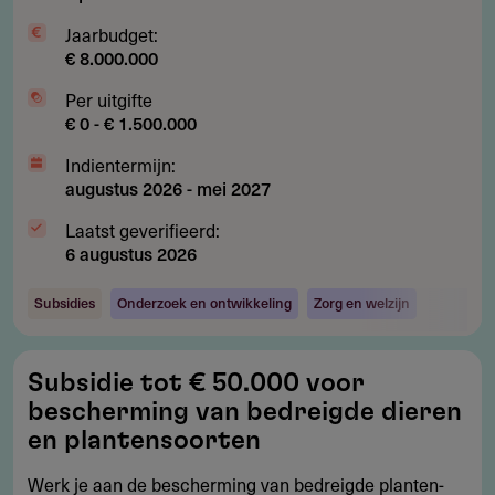
Jaarbudget:
€ 8.000.000
Per uitgifte
€ 0 - € 1.500.000
Indientermijn:
augustus 2026
-
mei 2027
Laatst geverifieerd:
6 augustus 2026
Subsidies
Onderzoek en ontwikkeling
Zorg en welzijn
Subsidie
Subsidie tot € 50.000 voor
tot
bescherming van bedreigde dieren
€
en plantensoorten
50.000
Werk je aan de bescherming van bedreigde planten-
voor