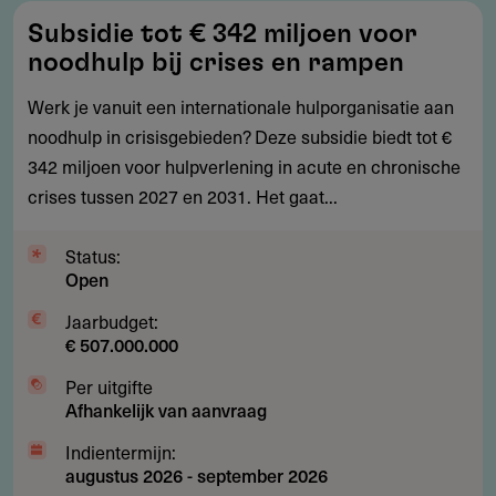
Subsidie
Subsidie tot € 342 miljoen voor
tot
noodhulp bij crises en rampen
€
342
Werk je vanuit een internationale hulporganisatie aan
miljoen
noodhulp in crisisgebieden? Deze subsidie biedt tot €
voor
342 miljoen voor hulpverlening in acute en chronische
noodhulp
crises tussen 2027 en 2031. Het gaat...
bij
crises
Status:
Open
en
rampen
Jaarbudget:
€ 507.000.000
Per uitgifte
Afhankelijk van aanvraag
Indientermijn:
augustus 2026
-
september 2026