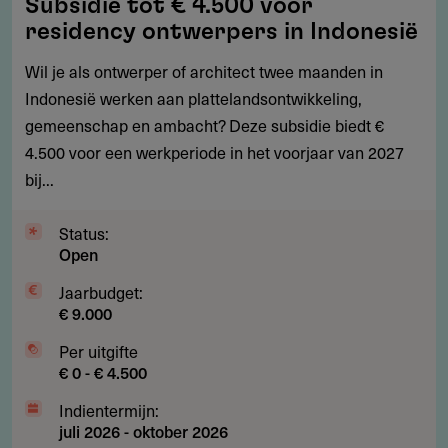
Subsidie tot € 4.500 voor
tot
residency ontwerpers in Indonesië
€
4.500
Wil je als ontwerper of architect twee maanden in
voor
Indonesië werken aan plattelandsontwikkeling,
residency
gemeenschap en ambacht? Deze subsidie biedt €
ontwerpers
4.500 voor een werkperiode in het voorjaar van 2027
in
bij...
Indonesië
Status:
Open
Jaarbudget:
€ 9.000
Per uitgifte
€ 0 - € 4.500
Indientermijn:
juli 2026
-
oktober 2026