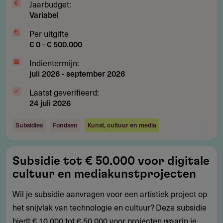
Jaarbudget:
Variabel
Per uitgifte
€ 0 - € 500.000
Indientermijn:
juli 2026
-
september 2026
Laatst geverifieerd:
24 juli 2026
Subsidies
Fondsen
Kunst, cultuur en media
Subsidie
Subsidie tot € 50.000 voor digitale
tot
cultuur en mediakunstprojecten
€
50.000
Wil je subsidie aanvragen voor een artistiek project op
voor
het snijvlak van technologie en cultuur? Deze subsidie
digitale
biedt € 10.000 tot € 50.000 voor projecten waarin je