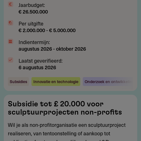
Jaarbudget:
€ 26.500.000
Per uitgifte
€ 2.000.000 - € 5.000.000
Indientermijn:
augustus 2026
-
oktober 2026
Laatst geverifieerd:
6 augustus 2026
Subsidies
Innovatie en technologie
Onderzoek en ontwikkeling
Subsidie
Subsidie tot £ 20.000 voor
tot
sculptuurprojecten non-profits
£
20.000
Wil je als non-profitorganisatie een sculptuurproject
voor
realiseren, van tentoonstelling of aankoop tot