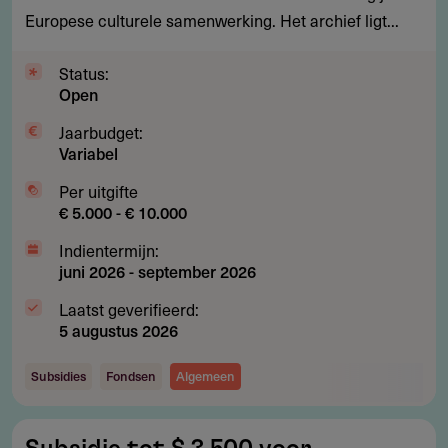
Europese culturele samenwerking. Het archief ligt...
Europese
cultuur
Status:
Open
Jaarbudget:
Variabel
Per uitgifte
€ 5.000 - € 10.000
Indientermijn:
juni 2026
-
september 2026
Laatst geverifieerd:
5 augustus 2026
Subsidies
Fondsen
Algemeen
Subsidie