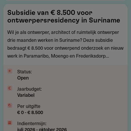
Subsidie
Subsidie van € 8.500 voor
van
ontwerpersresidency in Suriname
€
8.500
Wil je als ontwerper, architect of ruimtelijk ontwerper
voor
drie maanden werken in Suriname? Deze subsidie
ontwerpersresidency
bedraagt € 8.500 voor ontwerpend onderzoek en nieuw
in
werk in Paramaribo, Moengo en Frederiksdorp...
Suriname
Status:
Open
Jaarbudget:
Variabel
Per uitgifte
€ 0 - € 8.500
Indientermijn:
juli 2026
-
oktober 2026