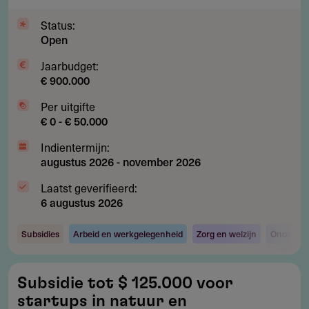
re-
integratie
Status:
Open
Jaarbudget:
€ 900.000
Per uitgifte
€ 0 - € 50.000
Indientermijn:
augustus 2026
-
november 2026
Laatst geverifieerd:
6 augustus 2026
Subsidies
Arbeid en werkgelegenheid
Zorg en welzijn
Onderzoe
Subsidie
Subsidie tot $ 125.000 voor
tot
startups in natuur en