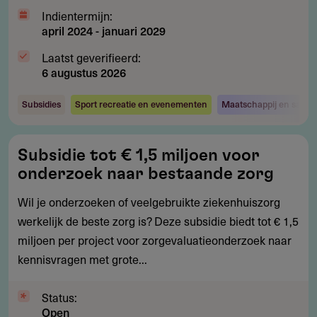
Indientermijn:
april 2024
-
januari 2029
Laatst geverifieerd:
6 augustus 2026
Subsidies
Sport recreatie en evenementen
Maatschappij en samen
Subsidie
Subsidie tot € 1,5 miljoen voor
tot
onderzoek naar bestaande zorg
€
1,5
Wil je onderzoeken of veelgebruikte ziekenhuiszorg
miljoen
werkelijk de beste zorg is? Deze subsidie biedt tot € 1,5
voor
miljoen per project voor zorgevaluatieonderzoek naar
onderzoek
kennisvragen met grote...
naar
bestaande
Status:
Open
zorg