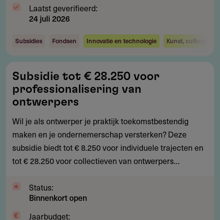
Laatst geverifieerd:
24 juli 2026
Subsidies
Fondsen
Innovatie en technologie
Kunst, cultuur en 
Subsidie
Subsidie tot € 28.250 voor
tot
professionalisering van
€
ontwerpers
28.250
Wil je als ontwerper je praktijk toekomstbestendig
voor
maken en je ondernemerschap versterken? Deze
professionalisering
subsidie biedt tot € 8.250 voor individuele trajecten en
van
tot € 28.250 voor collectieven van ontwerpers...
ontwerpers
Status:
Binnenkort open
Jaarbudget: