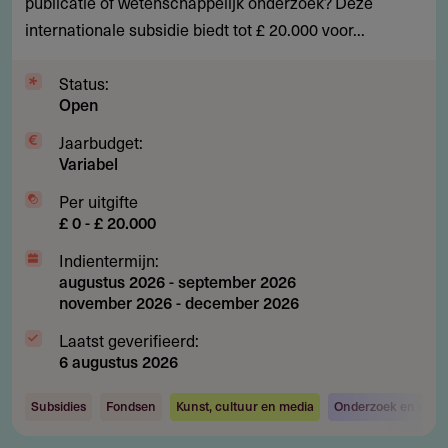
sculptuurprojecten
publicatie of wetenschappelijk onderzoek? Deze
non-
internationale subsidie biedt tot £ 20.000 voor...
profits
Status:
Open
Jaarbudget:
Variabel
Per uitgifte
£ 0 - £ 20.000
Indientermijn:
augustus 2026
-
september 2026
november 2026
-
december 2026
Laatst geverifieerd:
6 augustus 2026
Subsidies
Fondsen
Kunst, cultuur en media
Onderzoek en ontwi