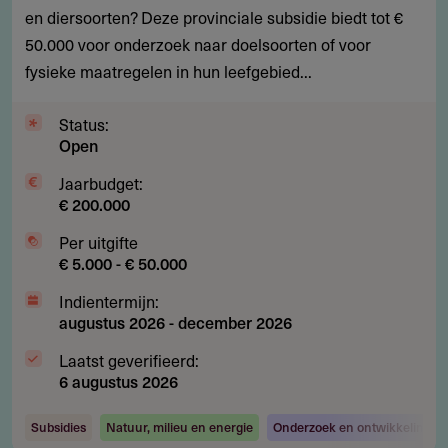
en diersoorten? Deze provinciale subsidie biedt tot €
bescherming
50.000 voor onderzoek naar doelsoorten of voor
van
fysieke maatregelen in hun leefgebied...
bedreigde
dieren
Status:
en
Open
plantensoorten
Jaarbudget:
€ 200.000
Per uitgifte
€ 5.000 - € 50.000
Indientermijn:
augustus 2026
-
december 2026
Laatst geverifieerd:
6 augustus 2026
Subsidies
Natuur, milieu en energie
Onderzoek en ontwikkeling