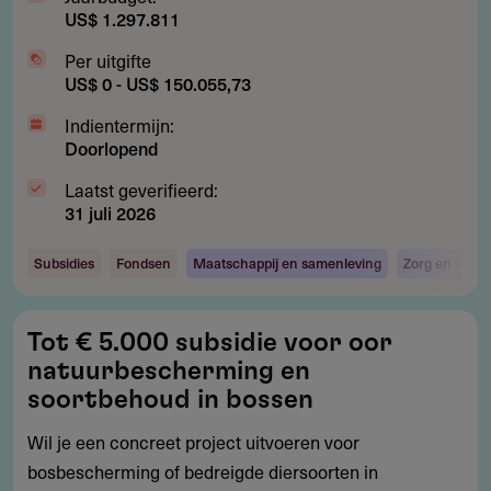
US$ 1.297.811
Per uitgifte
US$ 0 - US$ 150.055,73
Indientermijn:
Doorlopend
Laatst geverifieerd:
31 juli 2026
Subsidies
Fondsen
Maatschappij en samenleving
Zorg en welzi
Tot
Tot € 5.000 subsidie voor oor
€
natuurbescherming en
5.000
soortbehoud in bossen
subsidie
Wil je een concreet project uitvoeren voor
voor
bosbescherming of bedreigde diersoorten in
oor