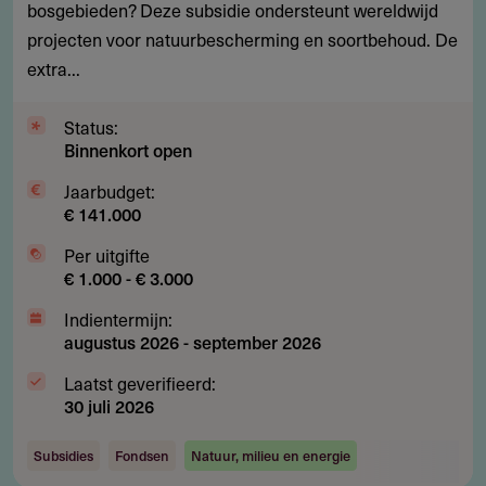
bosgebieden? Deze subsidie ondersteunt wereldwijd
natuurbescherming
projecten voor natuurbescherming en soortbehoud. De
en
extra...
soortbehoud
in
Status:
bossen
Binnenkort open
Jaarbudget:
€ 141.000
Per uitgifte
€ 1.000 - € 3.000
Indientermijn:
augustus 2026
-
september 2026
Laatst geverifieerd:
30 juli 2026
Subsidies
Fondsen
Natuur, milieu en energie