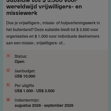
Subsidie tot $ 3.500 voor
tot
wereldwijd vrijwilligers- en
$
missiewerk
3.500
Doe je vrijwilligers-, missie- of hulpverleningswerk in
voor
het buitenland? Deze subsidie biedt tot $ 3.500 voor
wereldwijd
organisaties en $ 1.000 voor individuele deelnemers
vrijwilligers-
aan een missie-, vrijwilligers- of...
en
missiewerk
Status:
Open
Jaarbudget:
US$ 10.000
Per uitgifte
US$ 1.000 - US$ 3.500
Indientermijn:
augustus 2026
-
september 2026