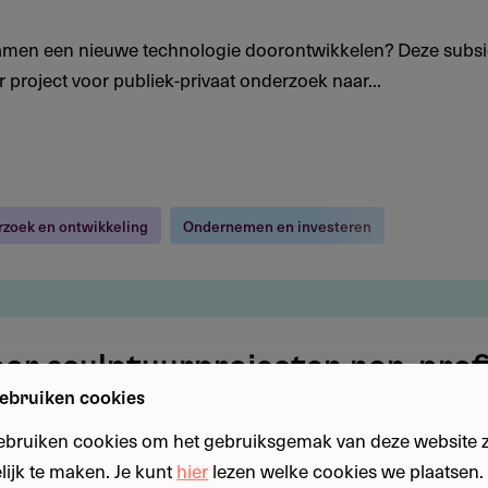
 samen een nieuwe technologie doorontwikkelen? Deze subsi
 project voor publiek-privaat onderzoek naar...
zoek en ontwikkeling
Ondernemen en investeren
oor sculptuurprojecten non-prof
ebruiken cookies
rproject realiseren, van tentoonstelling of aankoop tot publi
ebruiken cookies om het gebruiksgemak van deze website zo
tionale subsidie biedt tot £ 20.000 voor...
ijk te maken. Je kunt
hier
lezen welke cookies we plaatsen. 