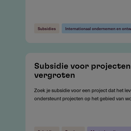
bij
crises
en
Subsidies
Internationaal ondernemen en ontw
rampen
Subsidie
voor
Subsidie voor projecten 
projecten
vergroten
die
gelijke
Zoek je subsidie voor een project dat het l
kansen
ondersteunt projecten op het gebied van wonen,
bij
autisme
vergroten