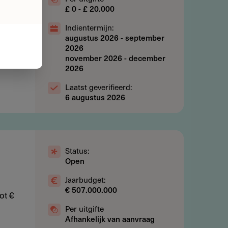
£ 0 - £ 20.000
Indientermijn:
augustus 2026
-
september
2026
november 2026
-
december
2026
Laatst geverifieerd:
6 augustus 2026
Status:
Open
Jaarbudget:
€ 507.000.000
ot €
Per uitgifte
Afhankelijk van aanvraag