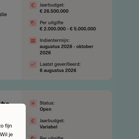
Jaarbudget:
€ 26.500.000
die
Per uitgifte
€ 2.000.000 - € 5.000.000
Indientermijn:
augustus 2026
-
oktober
2026
Laatst geverifieerd:
6 augustus 2026
Status:
its
Open
catie
Jaarbudget:
 fijn
Variabel
Wil je
Per uitgifte