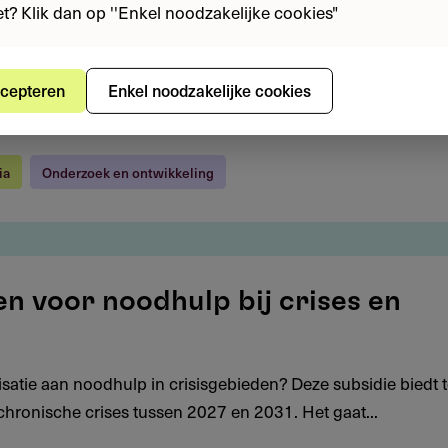
iet? Klik dan op ''Enkel noodzakelijke cookies"
cepteren
Enkel noodzakelijke cookies
ia
Onderzoek en ontwikkeling
en voor noodhulp bij crises en
isatie aan noodhulp in crisisgebieden? Deze subsidie biedt t
chronische crises tussen 2027 en 2031. Het gaat...