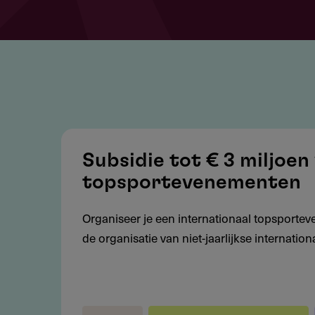
Subsidie
tot
Subsidie tot € 3 miljoen
€
topsportevenementen
3
miljoen
Organiseer je een internationaal topsportev
voor
de organisatie van niet-jaarlijkse internati
internationale
topsportevenementen