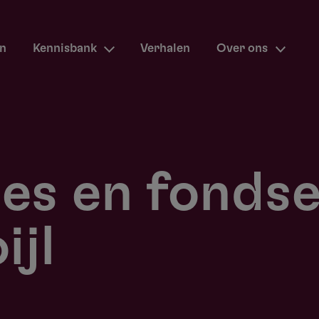
en
Kennisbank
Verhalen
Over ons
ies en fonds
ijl