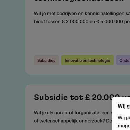
5
miljoen
Wil je met bedrijven en kennisinstellingen
voor
biedt tussen € 2.000.000 en € 5.000.000 per
publiek-
privaat
technologieonderzoek
Subsidies
Innovatie en technologie
Onder
Subsidie
tot
Subsidie tot £ 20.000 v
£
Wij g
Wil je als non-profitorganisatie een sculptuu
20.000
Wij g
of wetenschappelijk onderzoek? Deze interna
voor
mogel
sculptuurprojecten