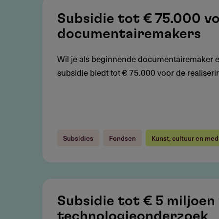
Subsidie
tot
Subsidie tot € 75.000 v
€
documentairemakers
75.000
voor
Wil je als beginnende documentairemaker een
beginnende
subsidie biedt tot € 75.000 voor de realiser
documentairemakers
Subsidies
Fondsen
Kunst, cultuur en med
Subsidie
tot
Subsidie tot € 5 miljoen
€
technologieonderzoek