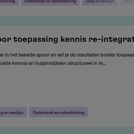
enleving
Onderzoek en ontwikkeling
Zorg en welzijn
Onde
oor toepassing kennis re-integra
ie in het tweede spoor en wil je de resultaten breder toepas
elde kennis en hulpmiddelen structureel in te...
rg en welzijn
Onderzoek en ontwikkeling