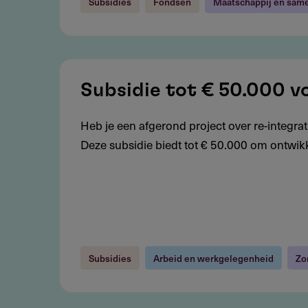
Subsidies
Fondsen
Maatschappij en sam
Subsidie
tot
Subsidie tot € 50.000 v
€
Heb je een afgerond project over re-integrat
50.000
Deze subsidie biedt tot € 50.000 om ontwikk
voor
toepassing
kennis
re-
integratie
Subsidies
Arbeid en werkgelegenheid
Zo