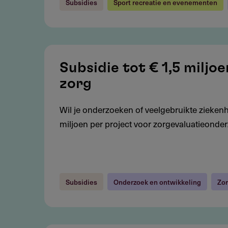
Subsidies
Sport recreatie en evenementen
Subsidie
tot
Subsidie tot € 1,5 milj
€
zorg
1,5
miljoen
Wil je onderzoeken of veelgebruikte ziekenhu
voor
miljoen per project voor zorgevaluatieonder
onderzoek
naar
bestaande
zorg
Subsidies
Onderzoek en ontwikkeling
Zor