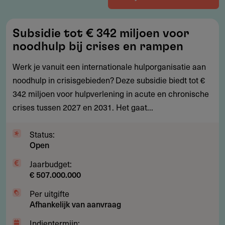
Subsidie
Subsidie tot € 342 miljoen voor
tot
noodhulp bij crises en rampen
€
342
Werk je vanuit een internationale hulporganisatie aan
miljoen
noodhulp in crisisgebieden? Deze subsidie biedt tot €
voor
342 miljoen voor hulpverlening in acute en chronische
noodhulp
crises tussen 2027 en 2031. Het gaat...
bij
crises
Status:
Open
en
rampen
Jaarbudget:
€ 507.000.000
Per uitgifte
Afhankelijk van aanvraag
Indientermijn: