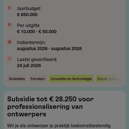
Jaarbudget:
€ 650.000
Per uitgifte
€ 10.000 - € 50.000
Indientermijn:
augustus 2026
-
augustus 2026
Laatst geverifieerd:
24 juli 2026
Subsidies
Fondsen
Innovatie en technologie
Kunst, cultuur en 
Subsidie
Subsidie tot € 28.250 voor
tot
professionalisering van
€
ontwerpers
28.250
Wil je als ontwerper je praktijk toekomstbestendig
voor