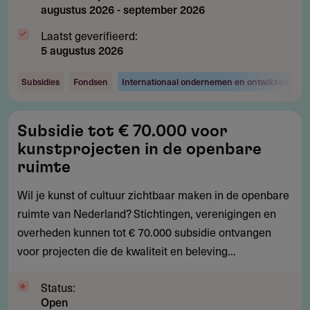
augustus 2026
-
september 2026
Laatst geverifieerd:
5 augustus 2026
Subsidies
Fondsen
Internationaal ondernemen en ontwikkelingsw
Subsidie
Subsidie tot € 70.000 voor
tot
kunstprojecten in de openbare
€
ruimte
70.000
Wil je kunst of cultuur zichtbaar maken in de openbare
voor
ruimte van Nederland? Stichtingen, verenigingen en
kunstprojecten
overheden kunnen tot € 70.000 subsidie ontvangen
in
voor projecten die de kwaliteit en beleving...
de
openbare
Status:
ruimte
Open