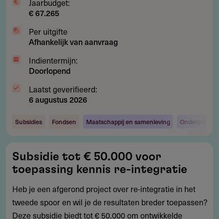
Jaarbudget:
€ 67.265
Per uitgifte
Afhankelijk van aanvraag
Indientermijn:
Doorlopend
Laatst geverifieerd:
6 augustus 2026
Subsidies
Fondsen
Maatschappij en samenleving
Onderzoek en
Subsidie
Subsidie tot € 50.000 voor
tot
toepassing kennis re-integratie
€
50.000
Heb je een afgerond project over re-integratie in het
voor
tweede spoor en wil je de resultaten breder toepassen?
toepassing
Deze subsidie biedt tot € 50.000 om ontwikkelde