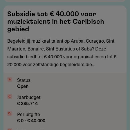
Subsidie
Subsidie tot € 40.000 voor
tot
muziektalent in het Caribisch
€
gebied
40.000
Begeleid jij muzikaal talent op Aruba, Curaçao, Sint
voor
Maarten, Bonaire, Sint Eustatius of Saba? Deze
muziektalent
subsidie biedt tot € 40.000 voor organisaties en tot €
in
20.000 voor zelfstandige begeleiders die...
het
Caribisch
Status:
gebied
Open
Jaarbudget:
€ 285.714
Per uitgifte
€ 0 - € 40.000