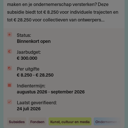
maken en je ondernemerschap versterken? Deze
professionalisering
subsidie biedt tot € 8.250 voor individuele trajecten en
van
tot € 28.250 voor collectieven van ontwerpers...
ontwerpers
Status:
Binnenkort open
Jaarbudget:
€ 300.000
Per uitgifte
€ 8.250 - € 28.250
Indientermijn:
augustus 2026
-
september 2026
Laatst geverifieerd:
24 juli 2026
Subsidies
Fondsen
Kunst, cultuur en media
Ondernemen en inv