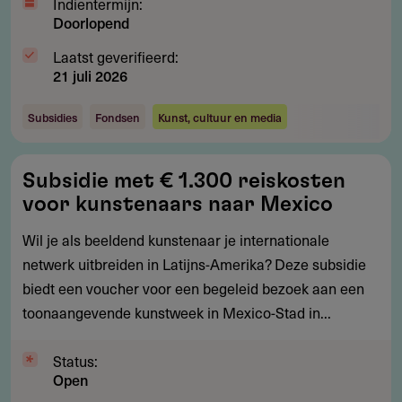
Indientermijn:
Doorlopend
Laatst geverifieerd:
21 juli 2026
Subsidies
Fondsen
Kunst, cultuur en media
Subsidie
Subsidie met € 1.300 reiskosten
met
voor kunstenaars naar Mexico
€
1.300
Wil je als beeldend kunstenaar je internationale
reiskosten
netwerk uitbreiden in Latijns-Amerika? Deze subsidie
voor
biedt een voucher voor een begeleid bezoek aan een
kunstenaars
toonaangevende kunstweek in Mexico-Stad in...
naar
Mexico
Status:
Open