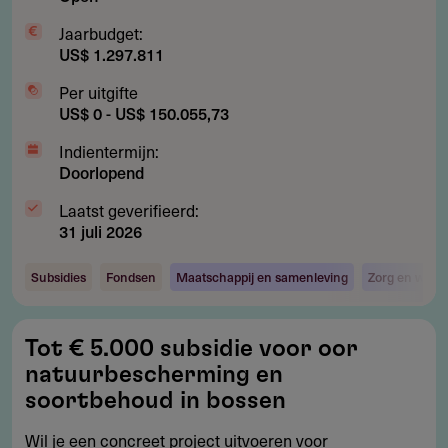
Jaarbudget:
US$ 1.297.811
Per uitgifte
US$ 0 - US$ 150.055,73
Indientermijn:
Doorlopend
Laatst geverifieerd:
31 juli 2026
Subsidies
Fondsen
Maatschappij en samenleving
Zorg en welzi
Tot
Tot € 5.000 subsidie voor oor
€
natuurbescherming en
5.000
soortbehoud in bossen
subsidie
Wil je een concreet project uitvoeren voor
voor