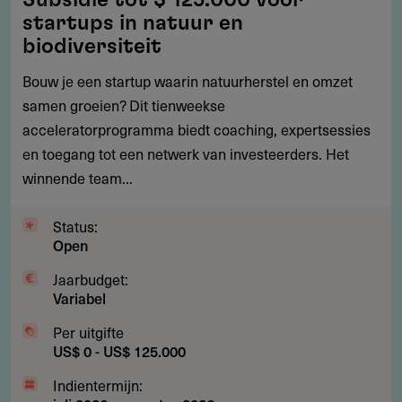
tot
startups in natuur en
$
biodiversiteit
125.000
Bouw je een startup waarin natuurherstel en omzet
voor
samen groeien? Dit tienweekse
startups
acceleratorprogramma biedt coaching, expertsessies
in
en toegang tot een netwerk van investeerders. Het
natuur
winnende team...
en
biodiversiteit
Status:
Open
Jaarbudget:
Variabel
Per uitgifte
US$ 0 - US$ 125.000
Indientermijn: