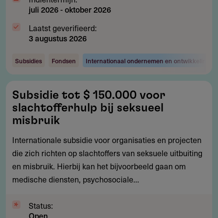
juli 2026
-
oktober 2026
Laatst geverifieerd:
3 augustus 2026
Subsidies
Fondsen
Internationaal ondernemen en ontwikkelingsw
Subsidie
Subsidie tot $ 150.000 voor
tot
slachtofferhulp bij seksueel
$
misbruik
150.000
Internationale subsidie voor organisaties en projecten
voor
die zich richten op slachtoffers van seksuele uitbuiting
slachtofferhulp
en misbruik. Hierbij kan het bijvoorbeeld gaan om
bij
medische diensten, psychosociale...
seksueel
misbruik
Status:
Open