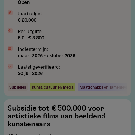
Open
Jaarbudget:
€ 20.000
Per uitgifte
€ 0 - € 8.800
Indientermijn:
maart 2026
-
oktober 2026
Laatst geverifieerd:
30 juli 2026
Subsidies
Kunst, cultuur en media
Maatschappij en samenleving
Subsidie
Subsidie tot € 500.000 voor
tot
artistieke films van beeldend
€
kunstenaars
500.000