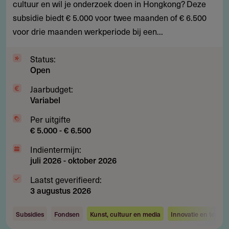
voor
cultuur en wil je onderzoek doen in Hongkong? Deze
residency
subsidie biedt € 5.000 voor twee maanden of € 6.500
mediakunst
voor drie maanden werkperiode bij een...
in
Hongkong
Status:
Open
Jaarbudget:
Variabel
Per uitgifte
€ 5.000 - € 6.500
Indientermijn:
juli 2026
-
oktober 2026
Laatst geverifieerd:
3 augustus 2026
Subsidies
Fondsen
Kunst, cultuur en media
Innovatie en techno