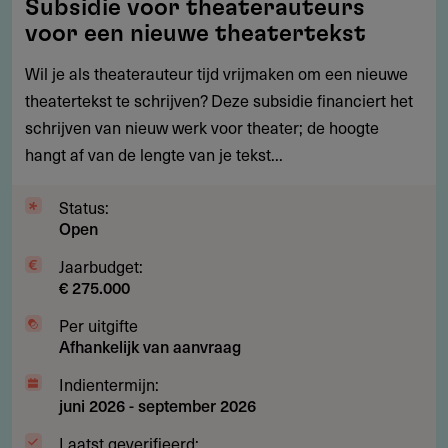
Subsidie voor theaterauteurs
voor
voor een nieuwe theatertekst
theaterauteurs
voor
Wil je als theaterauteur tijd vrijmaken om een nieuwe
een
theatertekst te schrijven? Deze subsidie financiert het
nieuwe
schrijven van nieuw werk voor theater; de hoogte
theatertekst
hangt af van de lengte van je tekst...
Status:
Open
Jaarbudget:
€ 275.000
Per uitgifte
Afhankelijk van aanvraag
Indientermijn:
juni 2026
-
september 2026
Laatst geverifieerd: