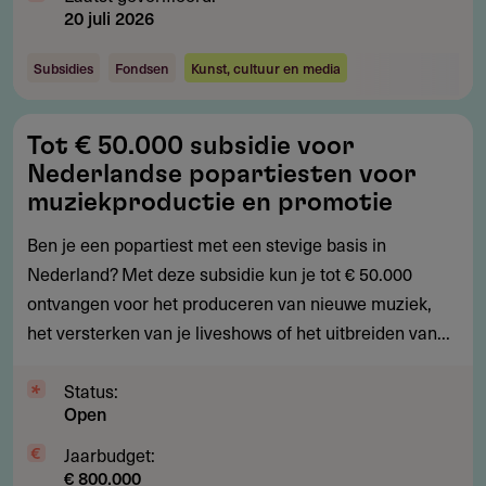
20 juli 2026
Subsidies
Fondsen
Kunst, cultuur en media
Tot
Tot € 50.000 subsidie voor
€
Nederlandse popartiesten voor
50.000
muziekproductie en promotie
subsidie
Ben je een popartiest met een stevige basis in
voor
Nederland? Met deze subsidie kun je tot € 50.000
Nederlandse
ontvangen voor het produceren van nieuwe muziek,
popartiesten
het versterken van je liveshows of het uitbreiden van...
voor
muziekproductie
Status:
en
Open
promotie
Jaarbudget:
€ 800.000