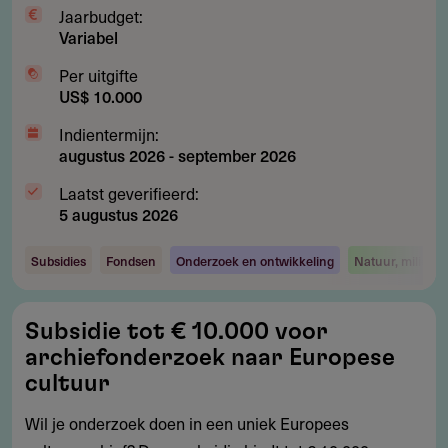
Jaarbudget:
Variabel
Per uitgifte
US$ 10.000
Indientermijn:
augustus 2026
-
september 2026
Laatst geverifieerd:
5 augustus 2026
Subsidies
Fondsen
Onderzoek en ontwikkeling
Natuur, milieu 
Subsidie
Subsidie tot € 10.000 voor
tot
archiefonderzoek naar Europese
€
cultuur
10.000
Wil je onderzoek doen in een uniek Europees
voor