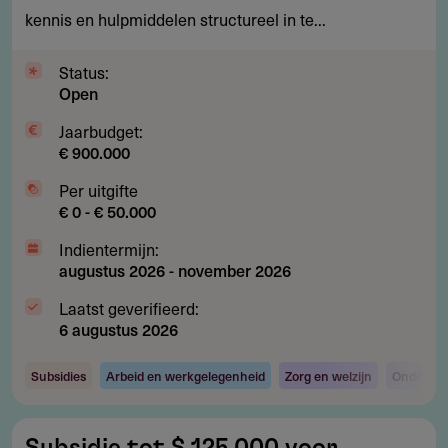
kennis
kennis en hulpmiddelen structureel in te...
re-
integratie
Status:
Open
Jaarbudget:
€ 900.000
Per uitgifte
€ 0 - € 50.000
Indientermijn:
augustus 2026
-
november 2026
Laatst geverifieerd:
6 augustus 2026
Subsidies
Arbeid en werkgelegenheid
Zorg en welzijn
Onderzoe
Subsidie
Subsidie tot $ 125.000 voor