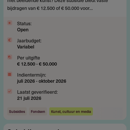
combineren
bijdragen van € 12.500 of € 50.000 voor...
van
kunstdisciplines
Status:
Open
Jaarbudget:
Variabel
Per uitgifte
€ 12.500 - € 50.000
Indientermijn:
juli 2026
-
oktober 2026
Laatst geverifieerd:
21 juli 2026
Subsidies
Fondsen
Kunst, cultuur en media
Subsidie