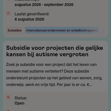
augustus 2026
-
september 2026
Laatst geverifieerd:
6 augustus 2026
Subsidies
Internationaal ondernemen en ontwikkelingswerk
Maats
Subsidie
Subsidie voor projecten die gelijke
voor
kansen bij autisme vergroten
projecten
die
Zoek je subsidie voor een project dat het leven van
gelijke
mensen met autisme verbetert? Deze subsidie
kansen
ondersteunt projecten op het gebied van wonen, zorg,
bij
onderwijs, werk en vrije tijd. Per jaar is er ca. €...
autisme
vergroten
Status:
Open