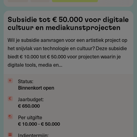
Subsidie
Subsidie tot € 50.000 voor digitale
tot
cultuur en mediakunstprojecten
€
50.000
Wil je subsidie aanvragen voor een artistiek project op
voor
het snijvlak van technologie en cultuur? Deze subsidie
digitale
biedt € 10.000 tot € 50.000 voor projecten waarin je
cultuur
digitale tools, media en...
en
mediakunstprojecten
Status:
Binnenkort open
Jaarbudget:
€ 650.000
Per uitgifte
€ 10.000 - € 50.000
Indientermijn: