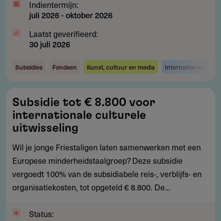
Indientermijn:
juli 2026
-
oktober 2026
Laatst geverifieerd:
30 juli 2026
Subsidies
Fondsen
Kunst, cultuur en media
Internationaal ond
Subsidie
Subsidie tot € 8.800 voor
tot
internationale culturele
€
uitwisseling
8.800
Wil je jonge Friestaligen laten samenwerken met een
voor
Europese minderheidstaalgroep? Deze subsidie
internationale
vergoedt 100% van de subsidiabele reis-, verblijfs- en
culturele
organisatiekosten, tot opgeteld € 8.800. De...
uitwisseling
Status: