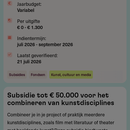
Jaarbudget:
Variabel
Per uitgifte
€ 0 - € 1.300
Indientermijn:
juli 2026
-
september 2026
Laatst geverifieerd:
21 juli 2026
Subsidies
Fondsen
Kunst, cultuur en media
Subsidie
Subsidie tot € 50.000 voor het
tot
combineren van kunstdisciplines
€
50.000
Combineer je in je project of praktijk meerdere
voor
kunstdisciplines, zoals film met literatuur of theater
het
met beeldende kunst? Deze subsidie biedt vaste