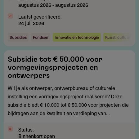
augustus 2026
-
augustus 2026
Laatst geverifieerd:
24 juli 2026
Subsidies
Fondsen
Innovatie en technologie
Kunst, cultuur en 
Subsidie
Subsidie tot € 50.000 voor
tot
vormgevingsprojecten en
€
ontwerpers
50.000
Wil je als ontwerper, ontwerpbureau of culturele
voor
instelling een vormgevingsproject realiseren? Deze
vormgevingsprojecten
subsidie biedt € 10.000 tot € 50.000 voor projecten die
en
bijdragen aan de kwaliteit en verdieping van...
ontwerpers
Status:
Binnenkort open