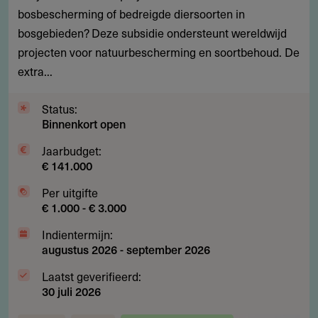
bosbescherming of bedreigde diersoorten in
oor
bosgebieden? Deze subsidie ondersteunt wereldwijd
natuurbescherming
projecten voor natuurbescherming en soortbehoud. De
en
extra...
soortbehoud
in
Status:
bossen
Binnenkort open
Jaarbudget:
€ 141.000
Per uitgifte
€ 1.000 - € 3.000
Indientermijn:
augustus 2026
-
september 2026
Laatst geverifieerd:
30 juli 2026