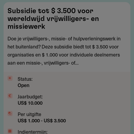
Subsidie
Subsidie tot $ 3.500 voor
tot
wereldwijd vrijwilligers- en
$
missiewerk
3.500
Doe je vrijwilligers-, missie- of hulpverleningswerk in
voor
het buitenland? Deze subsidie biedt tot $ 3.500 voor
wereldwijd
organisaties en $ 1.000 voor individuele deelnemers
vrijwilligers-
aan een missie-, vrijwilligers- of...
en
missiewerk
Status:
Open
Jaarbudget:
US$ 10.000
Per uitgifte
US$ 1.000 - US$ 3.500
Indientermijn: