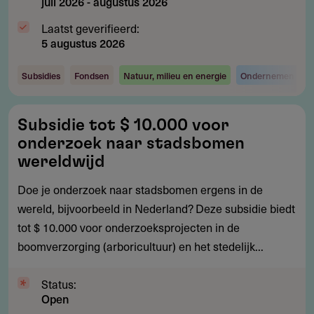
juli 2026
-
augustus 2026
Laatst geverifieerd:
5 augustus 2026
Subsidies
Fondsen
Natuur, milieu en energie
Ondernemen en i
Subsidie
Subsidie tot $ 10.000 voor
tot
onderzoek naar stadsbomen
$
wereldwijd
10.000
Doe je onderzoek naar stadsbomen ergens in de
voor
wereld, bijvoorbeeld in Nederland? Deze subsidie biedt
onderzoek
tot $ 10.000 voor onderzoeksprojecten in de
naar
boomverzorging (arboricultuur) en het stedelijk...
stadsbomen
wereldwijd
Status:
Open