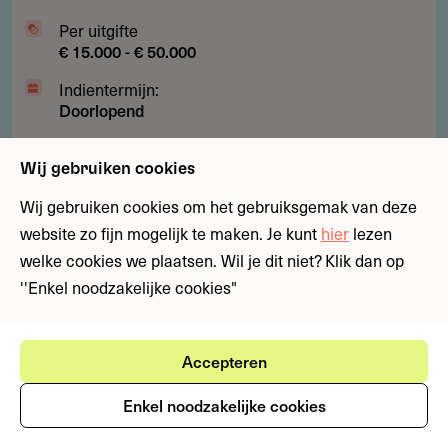
Per uitgifte
€ 15.000 - € 50.000
Indientermijn:
Doorlopend
Laatst geverifieerd:
20 juli 2026
Wij gebruiken cookies
Wij gebruiken cookies om het gebruiksgemak van deze
Subsidies
Fondsen
Kunst, cultuur en media
website zo fijn mogelijk te maken. Je kunt
hier
lezen
welke cookies we plaatsen. Wil je dit niet? Klik dan op
Subsidie
''Enkel noodzakelijke cookies"
Subsidie tot €100.000 voor
tot
festivals bij slecht weer
€100.000
voor
Kampte jouw festival met financiële problemen door
Accepteren
festivals
onverwacht slecht weer? Deze subsidie biedt tot
Enkel noodzakelijke cookies
bij
100.000 euro voor festivalorganisaties die in de rode
slecht
cijfers dreigen te komen door...