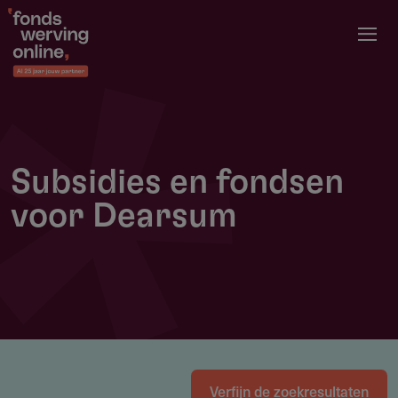
Overslaan
en
naar
de
inhoud
gaan
Subsidies en fondsen
voor Dearsum
Verfijn de zoekresultaten