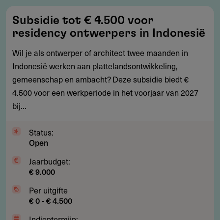
Subsidie
Subsidie tot € 4.500 voor
tot
residency ontwerpers in Indonesië
€
4.500
Wil je als ontwerper of architect twee maanden in
voor
Indonesië werken aan plattelandsontwikkeling,
residency
gemeenschap en ambacht? Deze subsidie biedt €
ontwerpers
4.500 voor een werkperiode in het voorjaar van 2027
in
bij...
Indonesië
Status:
Open
Jaarbudget:
€ 9.000
Per uitgifte
€ 0 - € 4.500
Indientermijn: