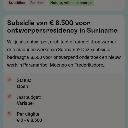
Subsidies
Fondsen
Natuur, milieu en energie
Subsidie
Subsidie van € 8.500 voor
van
ontwerpersresidency in Suriname
€
8.500
Wil je als ontwerper, architect of ruimtelijk ontwerper
voor
drie maanden werken in Suriname? Deze subsidie
ontwerpersresidency
bedraagt € 8.500 voor ontwerpend onderzoek en nieuw
in
werk in Paramaribo, Moengo en Frederiksdorp...
Suriname
Status:
Open
Jaarbudget:
Variabel
Per uitgifte
€ 0 - € 8.500