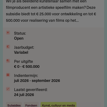
Wil je als beeldend kunstenaar samen met een
voor
filmproducent een artistieke speelfilm maken? Deze
artistieke
subsidie biedt tot € 25.000 voor ontwikkeling en tot €
films
500.000 voor realisering van films op het...
van
beeldend
Status:
kunstenaars
Open
Jaarbudget:
Variabel
Per uitgifte
€ 0 - € 500.000
Indientermijn:
juli 2026
-
september 2026
Laatst geverifieerd:
24 juli 2026
Subsidies
Fondsen
Kunst, cultuur en media