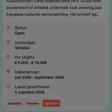
cultuurarchief? Deze subsidie biedt tot € 10.000 voor
archiefonderzoek
academisch of artistiek onderzoek naar zeventig jaar
naar
Europese culturele samenwerking. Het archief ligt...
Europese
cultuur
Status:
Open
Jaarbudget:
Variabel
Per uitgifte
€ 5.000 - € 10.000
Indientermijn:
juni 2026
-
september 2026
Laatst geverifieerd:
5 augustus 2026
Subsidies
Fondsen
Algemeen