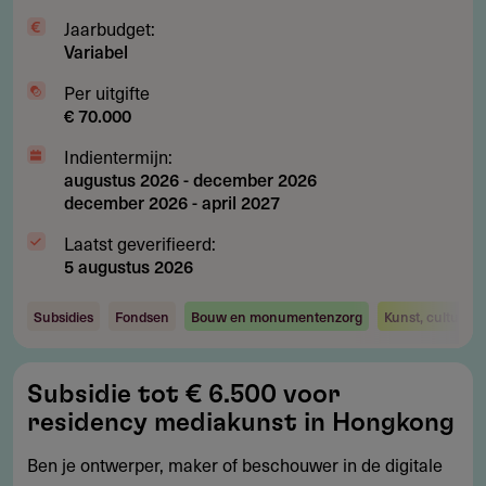
Jaarbudget:
Variabel
Per uitgifte
€ 70.000
Indientermijn:
augustus 2026
-
december 2026
december 2026
-
april 2027
Laatst geverifieerd:
5 augustus 2026
Subsidies
Fondsen
Bouw en monumentenzorg
Kunst, cultuur 
Subsidie
Subsidie tot € 6.500 voor
tot
residency mediakunst in Hongkong
€
6.500
Ben je ontwerper, maker of beschouwer in de digitale