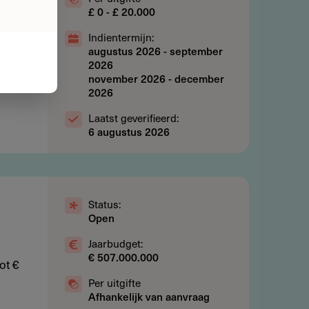
£ 0 - £ 20.000
Indientermijn:
augustus 2026
-
september
2026
november 2026
-
december
2026
Laatst geverifieerd:
6 augustus 2026
Status:
Open
Jaarbudget:
€ 507.000.000
ot €
Per uitgifte
Afhankelijk van aanvraag