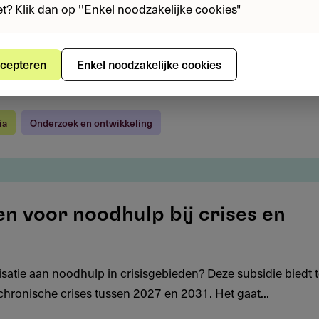
iet? Klik dan op ''Enkel noodzakelijke cookies"
cepteren
Enkel noodzakelijke cookies
ia
Onderzoek en ontwikkeling
en voor noodhulp bij crises en
isatie aan noodhulp in crisisgebieden? Deze subsidie biedt t
chronische crises tussen 2027 en 2031. Het gaat...