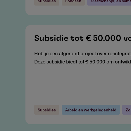
Subsidies
Fondsen
Maatschappij en sam
Subsidie
tot
Subsidie tot € 50.000 v
€
Heb je een afgerond project over re-integrat
50.000
Deze subsidie biedt tot € 50.000 om ontwikk
voor
toepassing
kennis
re-
integratie
Subsidies
Arbeid en werkgelegenheid
Zo