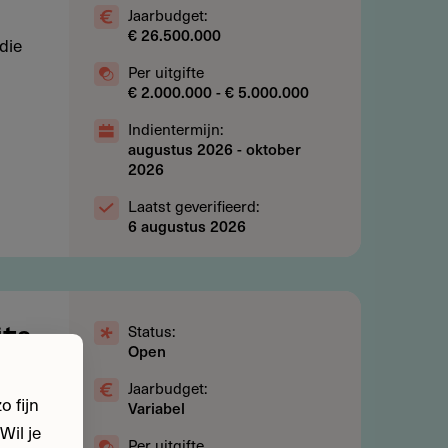
Jaarbudget:
€ 26.500.000
die
Per uitgifte
€ 2.000.000 - € 5.000.000
Indientermijn:
augustus 2026
-
oktober
2026
Laatst geverifieerd:
6 augustus 2026
Status:
its
Open
catie
Jaarbudget:
 fijn
Variabel
Wil je
Per uitgifte