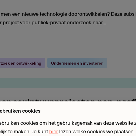
 samen een nieuwe technologie doorontwikkelen? Deze subsi
 project voor publiek-privaat onderzoek naar...
zoek en ontwikkeling
Ondernemen en investeren
oor sculptuurprojecten non-prof
ebruiken cookies
rproject realiseren, van tentoonstelling of aankoop tot publi
ebruiken cookies om het gebruiksgemak van deze website zo
tionale subsidie biedt tot £ 20.000 voor...
ijk te maken. Je kunt
hier
lezen welke cookies we plaatsen. 