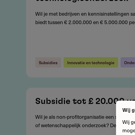
5
miljoen
Wil je met bedrijven en kennisinstellingen
voor
biedt tussen € 2.000.000 en € 5.000.000 per
publiek-
privaat
technologieonderzoek
Subsidies
Innovatie en technologie
Onder
Subsidie
tot
Subsidie tot £ 20.000 v
£
Wij g
Wil je als non-profitorganisatie een sculptuu
20.000
Wij g
of wetenschappelijk onderzoek? Deze interna
voor
mogel
sculptuurprojecten