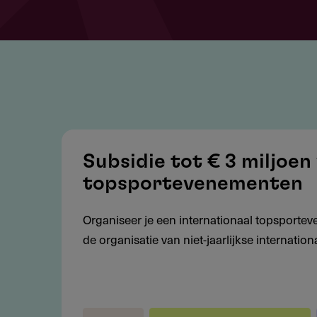
Subsidie
tot
Subsidie tot € 3 miljoen
€
topsportevenementen
3
miljoen
Organiseer je een internationaal topsportev
voor
de organisatie van niet-jaarlijkse internati
internationale
topsportevenementen