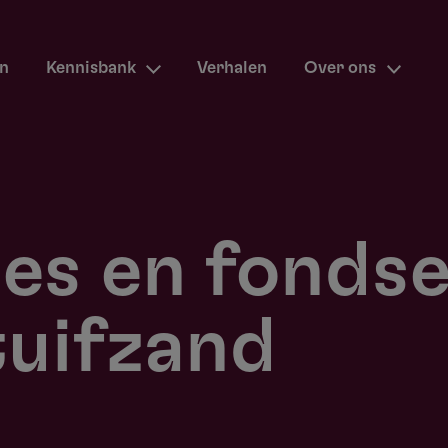
en
Kennisbank
Verhalen
Over ons
ies en fonds
tuifzand