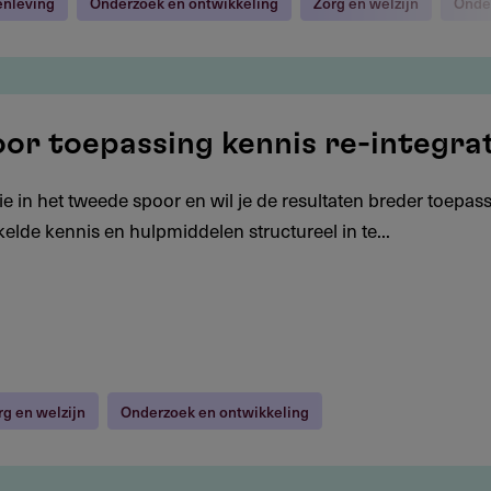
enleving
Onderzoek en ontwikkeling
Zorg en welzijn
Onde
oor toepassing kennis re-integra
ie in het tweede spoor en wil je de resultaten breder toepas
elde kennis en hulpmiddelen structureel in te...
rg en welzijn
Onderzoek en ontwikkeling