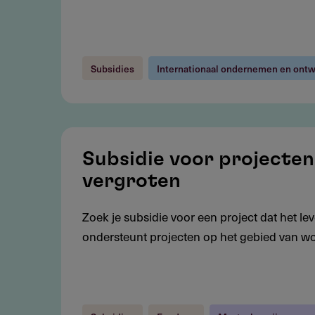
bij
crises
en
Subsidies
Internationaal ondernemen en ontw
rampen
Subsidie
voor
Subsidie voor projecten 
projecten
vergroten
die
gelijke
Zoek je subsidie voor een project dat het l
kansen
ondersteunt projecten op het gebied van wonen,
bij
autisme
vergroten