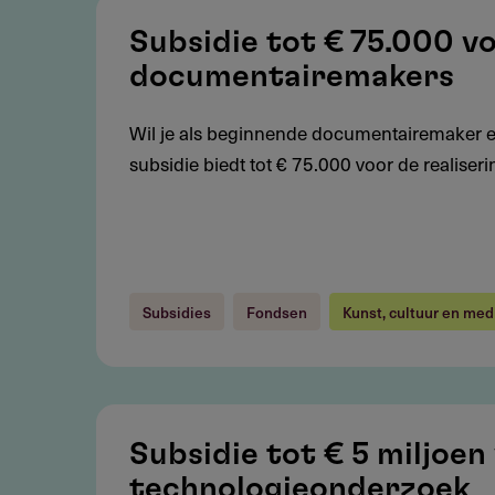
Subsidie
tot
Subsidie tot € 75.000 v
€
documentairemakers
75.000
voor
Wil je als beginnende documentairemaker een
beginnende
subsidie biedt tot € 75.000 voor de realiser
documentairemakers
Subsidies
Fondsen
Kunst, cultuur en med
Subsidie
tot
Subsidie tot € 5 miljoen
€
technologieonderzoek