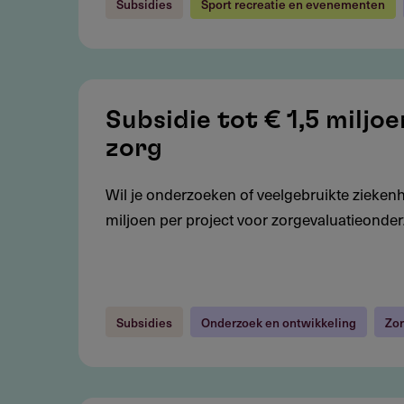
Subsidies
Sport recreatie en evenementen
Subsidie
tot
Subsidie tot € 1,5 milj
€
zorg
1,5
miljoen
Wil je onderzoeken of veelgebruikte ziekenhu
voor
miljoen per project voor zorgevaluatieonder
onderzoek
naar
bestaande
zorg
Subsidies
Onderzoek en ontwikkeling
Zor