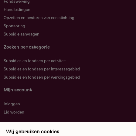
Fondswerving
Handleidingen
Opzetten en besturen van een stichting
Sponsoring
Subsidie aanvragen
Zoeken per categorie
Subsidies en fondsen per activiteit
Subsidies en fondsen per interessegebied
Subsidies en fondsen per werkingsgebied
Mijn account
Inloggen
Lid worden
Nieuwsbrief
Wij gebruiken cookies
Blijf op de hoogte over nieuwe regelingen en