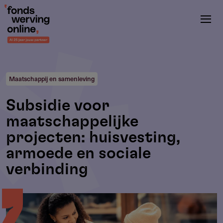
Overslaan
en
naar
de
inhoud
gaan
Maatschappij en samenleving
Subsidie voor
maatschappelijke
projecten: huisvesting,
armoede en sociale
verbinding