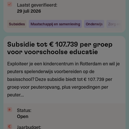
Laatst geverifieerd:
29 juli 2026
Subsidies
Maatschappij en samenleving
Onderwijs
Zorg en welz
Subsidie
Subsidie tot € 107.739 per groep
tot
voor voorschoolse educatie
€
107.739
Exploiteer je een kindercentrum in Rotterdam en wil je
per
peuters spelenderwijs voorbereiden op de
groep
basisschool? Deze subsidie biedt tot € 107.739 per
voor
groep voor peuteropvang, plus vergoedingen per
voorschoolse
peuter...
educatie
Status:
Open
Jaarbudget: