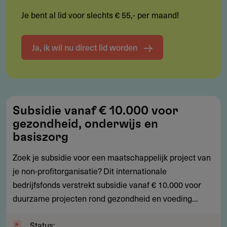
Je bent al lid voor slechts € 55,- per maand!
Ja, ik wil nu direct lid worden
Subsidie
Subsidie vanaf € 10.000 voor
vanaf
gezondheid, onderwijs en
€
basiszorg
10.000
Zoek je subsidie voor een maatschappelijk project van
voor
je non-profitorganisatie? Dit internationale
gezondheid,
bedrijfsfonds verstrekt subsidie vanaf € 10.000 voor
onderwijs
duurzame projecten rond gezondheid en voeding...
en
basiszorg
Status: