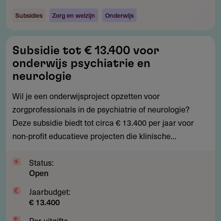
Subsidies
Zorg en welzijn
Onderwijs
Subsidie
Subsidie tot € 13.400 voor
tot
onderwijs psychiatrie en
€
neurologie
13.400
Wil je een onderwijsproject opzetten voor
voor
zorgprofessionals in de psychiatrie of neurologie?
onderwijs
Deze subsidie biedt tot circa € 13.400 per jaar voor
psychiatrie
non-profit educatieve projecten die klinische...
en
neurologie
Status:
Open
Jaarbudget:
€ 13.400
Per uitgifte