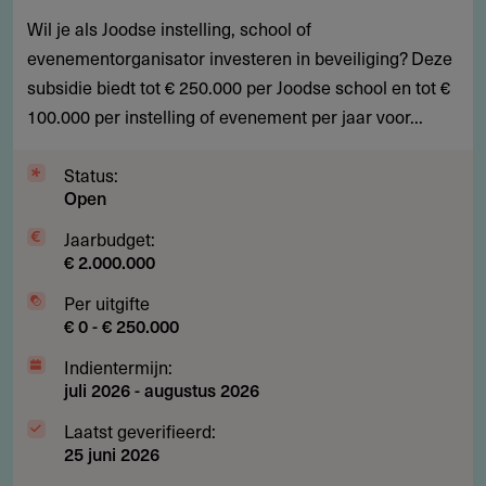
Wil je als Joodse instelling, school of
voor
evenementorganisator investeren in beveiliging? Deze
beveiliging
subsidie biedt tot € 250.000 per Joodse school en tot €
Joodse
100.000 per instelling of evenement per jaar voor...
instellingen
en
Status:
scholen
Open
Jaarbudget:
€ 2.000.000
Per uitgifte
€ 0 - € 250.000
Indientermijn:
juli 2026
-
augustus 2026
Laatst geverifieerd:
25 juni 2026