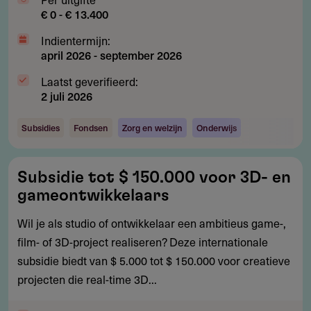
€ 0 - € 13.400
Indientermijn:
april 2026
-
september 2026
Laatst geverifieerd:
2 juli 2026
Subsidies
Fondsen
Zorg en welzijn
Onderwijs
Subsidie
Subsidie tot $ 150.000 voor 3D- en
tot
gameontwikkelaars
$
150.000
Wil je als studio of ontwikkelaar een ambitieus game-,
voor
film- of 3D-project realiseren? Deze internationale
3D-
subsidie biedt van $ 5.000 tot $ 150.000 voor creatieve
en
projecten die real-time 3D...
gameontwikkelaars