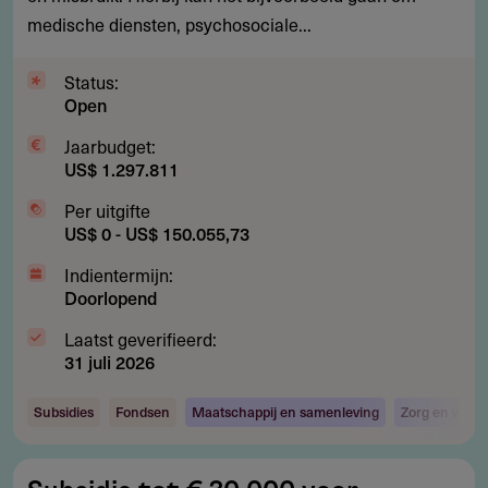
medische diensten, psychosociale...
seksueel
misbruik
Status:
Open
Jaarbudget:
US$ 1.297.811
Per uitgifte
US$ 0 - US$ 150.055,73
Indientermijn:
Doorlopend
Laatst geverifieerd:
31 juli 2026
Subsidies
Fondsen
Maatschappij en samenleving
Zorg en welzi
Subsidie