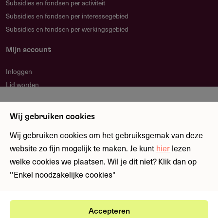
Subsidies en fondsen per activiteit
Subsidies en fondsen per interessegebied
Subsidies en fondsen per werkingsgebied
Mijn account
Inloggen
Lid worden
Nieuwsbrief
Waarom kan ik niet alle functionaliteiten
Wij gebruiken cookies
gebruiken?
Blijf op de hoogte over nieuwe regelingen en
fondsen
Wij gebruiken cookies om het gebruiksgemak van deze
Om volledig gebruik te maken van alle
website zo fijn mogelijk te maken. Je kunt
hier
lezen
functionaliteiten op dit platform, vragen we je om lid
welke cookies we plaatsen. Wil je dit niet? Klik dan op
te worden van de community.
Meld je aan
''Enkel noodzakelijke cookies"
Nu lid worden?
Accepteren
Ⓒ Fondswervingonline 2026
Gebruikersvoorwaarden