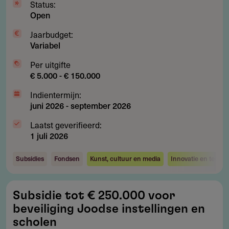
Status:
Open
Jaarbudget:
Variabel
Per uitgifte
€ 5.000 - € 150.000
Indientermijn:
juni 2026
-
september 2026
Laatst geverifieerd:
1 juli 2026
Subsidies
Fondsen
Kunst, cultuur en media
Innovatie en techno
Subsidie
Subsidie tot € 250.000 voor
tot
beveiliging Joodse instellingen en
€
scholen
250.000