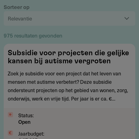
Interessegebied
Sorteer op
Organisatietype
975 resultaten gevonden
Activiteiten
Subsidie
Subsidie voor projecten die gelijke
voor
Werkingsgebied
kansen bij autisme vergroten
projecten
die
Zoek je subsidie voor een project dat het leven van
Financieringsmethode
gelijke
mensen met autisme verbetert? Deze subsidie
kansen
ondersteunt projecten op het gebied van wonen, zorg,
Organisatie
bij
onderwijs, werk en vrije tijd. Per jaar is er ca. €...
autisme
Budget
vergroten
Status:
Open
Status
Jaarbudget: