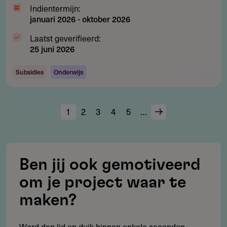
Indientermijn:
januari 2026
-
oktober 2026
Laatst geverifieerd:
25 juni 2026
Subsidies
Onderwijs
Huidige
1
Page
2
Page
3
Page
4
Page
5
…
Volgende
Paginering
pagina
pagina
Ben jij ook gemotiveerd
om je project waar te
maken?
Word dan lid en duik binnen enkele seconden