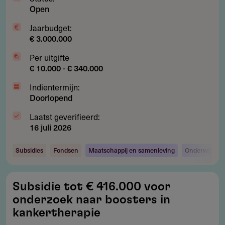
Open
Jaarbudget:
€ 3.000.000
Per uitgifte
€ 10.000 - € 340.000
Indientermijn:
Doorlopend
Laatst geverifieerd:
16 juli 2026
Subsidies
Fondsen
Maatschappij en samenleving
Onderwijs
Subsidie
Subsidie tot € 416.000 voor
tot
onderzoek naar boosters in
€
kankertherapie
416.000