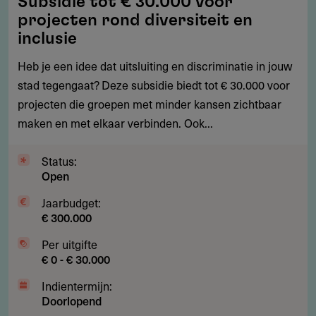
Subsidie tot € 30.000 voor
tot
projecten rond diversiteit en
€
inclusie
30.000
Heb je een idee dat uitsluiting en discriminatie in jouw
voor
stad tegengaat? Deze subsidie biedt tot € 30.000 voor
projecten
projecten die groepen met minder kansen zichtbaar
rond
maken en met elkaar verbinden. Ook...
diversiteit
en
Status:
inclusie
Open
Jaarbudget:
€ 300.000
Per uitgifte
€ 0 - € 30.000
Indientermijn:
Doorlopend