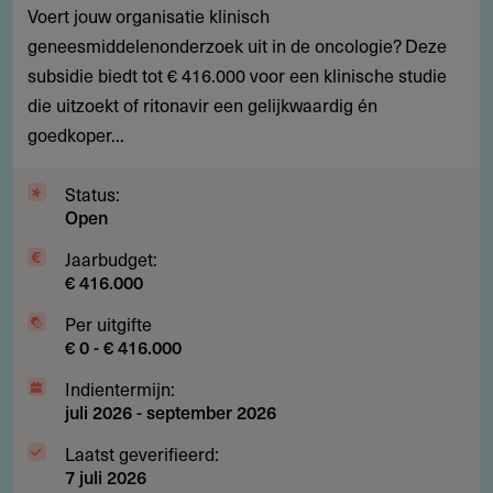
Voert jouw organisatie klinisch
voor
geneesmiddelenonderzoek uit in de oncologie? Deze
onderzoek
subsidie biedt tot € 416.000 voor een klinische studie
naar
die uitzoekt of ritonavir een gelijkwaardig én
boosters
goedkoper...
in
kankertherapie
Status:
Open
Jaarbudget:
€ 416.000
Per uitgifte
€ 0 - € 416.000
Indientermijn:
juli 2026
-
september 2026
Laatst geverifieerd:
7 juli 2026