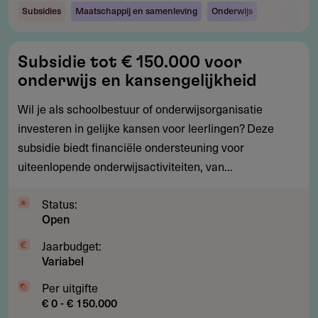
Subsidies
Maatschappij en samenleving
Onderwijs
Subsidie
Subsidie tot € 150.000 voor
tot
onderwijs en kansengelijkheid
€
150.000
Wil je als schoolbestuur of onderwijsorganisatie
voor
investeren in gelijke kansen voor leerlingen? Deze
onderwijs
subsidie biedt financiële ondersteuning voor
en
uiteenlopende onderwijsactiviteiten, van...
kansengelijkheid
Status:
Open
Jaarbudget:
Variabel
Per uitgifte
€ 0 - € 150.000