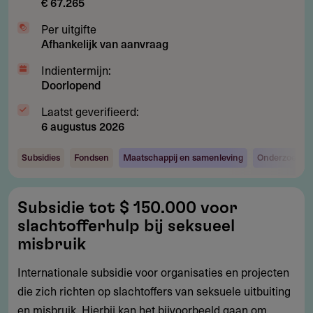
€ 67.265
Wis alle filters
Per uitgifte
Afhankelijk van aanvraag
Indientermijn:
Doorlopend
Laatst geverifieerd:
6 augustus 2026
Subsidies
Fondsen
Maatschappij en samenleving
Onderzoek en
Subsidie
Subsidie tot $ 150.000 voor
tot
slachtofferhulp bij seksueel
$
misbruik
150.000
Internationale subsidie voor organisaties en projecten
voor
die zich richten op slachtoffers van seksuele uitbuiting
slachtofferhulp
en misbruik. Hierbij kan het bijvoorbeeld gaan om
bij