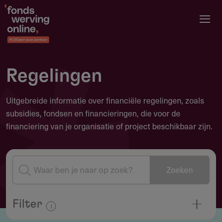
Overslaan
en
naar
de
inhoud
Regelingen
gaan
Uitgebreide informatie over financiële regelingen, zoals
subsidies, fondsen en financieringen, die voor de
financiering van je organisatie of project beschikbaar zijn.
Zoeken
Filter
Informatie over filteren