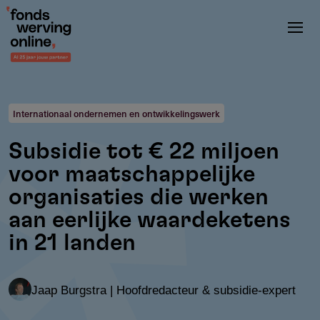
Overslaan
en
naar
de
inhoud
gaan
Internationaal ondernemen en ontwikkelingswerk
Subsidie tot € 22 miljoen
voor maatschappelijke
organisaties die werken
aan eerlijke waardeketens
in 21 landen
Jaap Burgstra | Hoofdredacteur & subsidie-expert