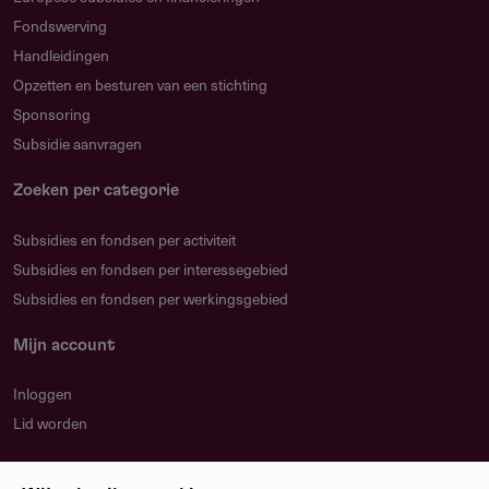
Fondswerving
Handleidingen
Opzetten en besturen van een stichting
Sponsoring
Subsidie aanvragen
Zoeken per categorie
Subsidies en fondsen per activiteit
Subsidies en fondsen per interessegebied
Subsidies en fondsen per werkingsgebied
Mijn account
Inloggen
Lid worden
Nieuwsbrief