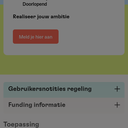
Doorlopend
Realiseer jouw ambitie
Meld je hier aan
Gebruikersnotities regeling
Deel je kennis/ervaring over deze regeling of
Funding informatie
verstrekker met de Fondswervingonline
Deel deze pagina
community.
Toepassing