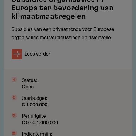
Europa ter bevordering van
klimaatmaatregelen
Restricties
Subsidies van een privaat fonds voor Europese
organisaties met vernieuwende en risicovolle
Geen financiering van infrastructuurprojecten (zoals
fabrieksbouw)
Lees verder
Geen financiering van losse certificeringstrajecten
Geen individuele rechtszaken of naming and shaming
campagnes
Status:
Open
Geen initiatieven zonder duidelijke link met
systeemverandering
Jaarbudget:
€ 1.000.000
Per uitgifte
€ 0 - € 1.000.000
Subsidie
Indientermijn: