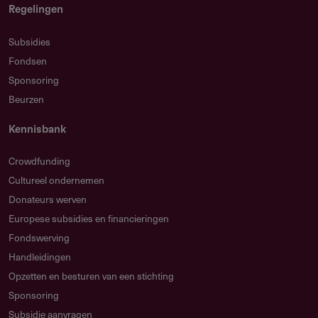
Regelingen
Subsidies
Gebruikersnotities
Fondsen
regeling/verstrekker
Sponsoring
Beurzen
Deel je kennis/ervaring over deze regeling of
verstrekker met de Fondswervingonline community.
Kennisbank
Crowdfunding
Cultureel ondernemen
Donateurs werven
Relevante links
Europese subsidies en financieringen
Laudes Foundation
Fondswerving
Handleidingen
Contactformulier
Opzetten en besturen van een stichting
Sponsoring
Subsidie aanvragen