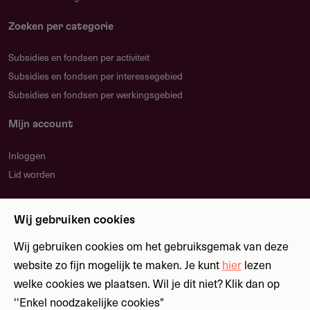
Contact
Zoeken per categorie
Laudes Foundation
Subsidies en fondsen per activiteit
Jachthavenweg 111
Subsidies en fondsen per interessegebied
1081KM
Amsterdam
Subsidies en fondsen per werkingsgebied
Nederland
https://www.laudesfoundation.org/
Mijn account
Inloggen
Lid worden
Nieuwsbrief
Wij gebruiken cookies
Blijf op de hoogte over nieuwe regelingen en
fondsen
Wij gebruiken cookies om het gebruiksgemak van deze
website zo fijn mogelijk te maken. Je kunt
hier
lezen
welke cookies we plaatsen. Wil je dit niet? Klik dan op
Meld je aan
''Enkel noodzakelijke cookies"