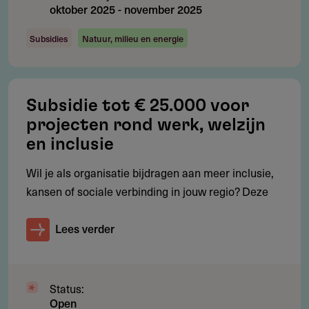
Maximaal ca. € 3.500.000 per project.
oktober 2025
-
november 2025
Het maximum subsidiebedrag van € 3.500.000 is
Subsidies
Natuur, milieu en energie
gebaseerd op de grootste toekenning tot nu toe door
Laudes Foundation, aan Stichting Built by Nature. Deze
dient als indicatie voor het maximale subsidiebedrag dat je
kunt aanvragen.
Subsidie tot € 25.000 voor
projecten rond werk, welzijn
en inclusie
Subsidieadvies
Wil je als organisatie bijdragen aan meer inclusie,
kansen of sociale verbinding in jouw regio? Deze
Laudes Foundation geeft de voorkeur aan voorstellen
met systeemimpact en brede coalities.
Lees verder
Gebruik hun Theory of Change als basis voor je
aanvraag en leg nadruk op inclusie, schaalbaarheid en
beleidsverandering.
Status:
Gebruik het rubrics-framework voor evaluatie en koppel
Open