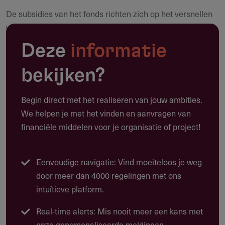
De subsidies van het fonds richten zich op het versnellen
Maak een notitie
van een rechtvaardige en duurzame transitie binnen vier
sectoren met grote systeemimpact:
Deze
informatie
Mode
bekijken?
Voedsel
Gebouwde omgeving
Begin direct met het realiseren van jouw ambities.
We helpen je met het vinden en aanvragen van
Financiële markten.
financiële middelen voor je organisatie of project!
Initiatieven moeten bijdragen aan systeemverandering,
bijvoorbeeld door wetgeving, marktmechanismen of
Eenvoudige navigatie: Vind moeiteloos je weg
bedrijfsmodellen te beïnvloeden.
door meer dan 4000 regelingen met ons
Er is expliciete aandacht voor inclusie, gendergelijkheid en
intuïtieve platform.
de rechten van werknemers en producenten. Laudes
financiert projecten zoals circulaire materiaalinnovaties in
Real-time alerts: Mis nooit meer een kans met
de mode-industrie, bio-based bouwen in Europa,
onze gepersonaliseerde meldingen.