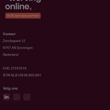
Bijlagen
Laudes Proposal template
174.68 kB
Contact
Zernikepark 12
9747 AN Groningen
Proposal light template
145.78 kB
Nederland
Budget template
134.54 kB
KVK: 27247616
BTW NLB109.05.802.B01
Minimum requirements
1.76 MB
Volg ons
Reporting guidelines
339.76 kB