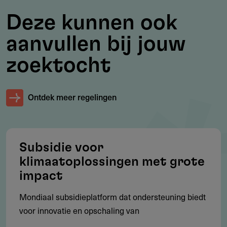
Versterking van arbeidsrechten binnen mondiale
productieketens
Deze kunnen ook
Narratiefverandering ten gunste van inclusieve
aanvullen bij jouw
economie
zoektocht
Voorbeelden van succesvolle projecten
Ontdek meer regelingen
Built by Nature (€ 3.500.000 – bio-based bouwen in
Europa)
Fashion for Good (€ 1.000.000 – circulaire mode-
innovatie)
Subsidie voor
klimaatoplossingen met grote
Green Finance Institute (€ 1.872.813 – klimaatgericht
impact
kapitaalbeheer)
Mondiaal subsidieplatform dat ondersteuning biedt
Urban Land Institute (€ 870.000 – betaalbaar en
voor innovatie en opschaling van
duurzaam wonen)