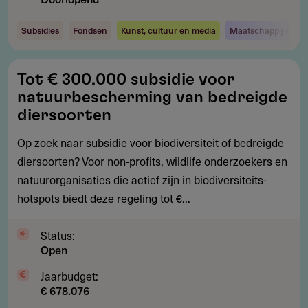
Subsidies
Fondsen
Kunst, cultuur en media
Maatschappij en s
Tot
Tot € 300.000 subsidie voor
€
natuurbescherming van bedreigde
300.000
diersoorten
subsidie
Op zoek naar subsidie voor biodiversiteit of bedreigde
voor
diersoorten? Voor non-profits, wildlife onderzoekers en
natuurbescherming
natuurorganisaties die actief zijn in biodiversiteits-
van
hotspots biedt deze regeling tot €...
bedreigde
diersoorten
Status:
Open
Jaarbudget:
€ 678.076