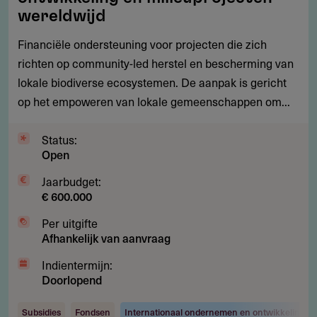
duurzame
wereldwijd
ontwikkeling
Financiële ondersteuning voor projecten die zich
en
richten op community-led herstel en bescherming van
milieuprojecten
lokale biodiverse ecosystemen. De aanpak is gericht
wereldwijd
op het empoweren van lokale gemeenschappen om...
Status:
Open
Jaarbudget:
€ 600.000
Per uitgifte
Afhankelijk van aanvraag
Indientermijn:
Doorlopend
Subsidies
Fondsen
Internationaal ondernemen en ontwikkelingsw