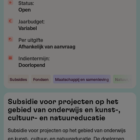
Status:
Open
Jaarbudget:
Variabel
Per uitgifte
Afhankelijk van aanvraag
Indientermijn:
Doorlopend
Subsidies
Fondsen
Maatschappij en samenleving
Natuur, milie
Subsidie
Subsidie voor projecten op het
voor
gebied van onderwijs en kunst-,
projecten
cultuur- en natuureducatie
op
Subsidie voor projecten op het gebied van onderwijs
het
en kunst-, cultuur- en natuureducatie. De doelgroep
gebied