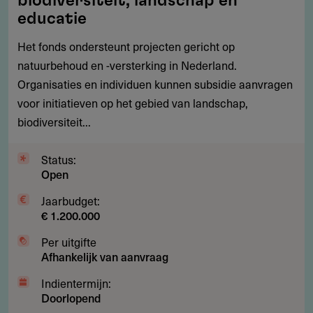
biodiversiteit, landschap en
en
educatie
natuurbehoud,
Het fonds ondersteunt projecten gericht op
waaronder
natuurbehoud en -versterking in Nederland.
biodiversiteit,
Organisaties en individuen kunnen subsidie aanvragen
landschap
voor initiatieven op het gebied van landschap,
en
biodiversiteit...
educatie
Status:
Open
Jaarbudget:
€ 1.200.000
Per uitgifte
Afhankelijk van aanvraag
Indientermijn:
Doorlopend