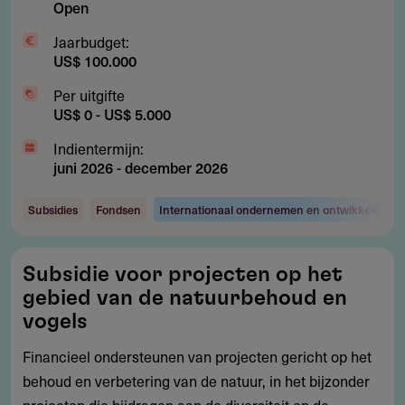
Open
Jaarbudget:
US$ 100.000
Per uitgifte
US$ 0 - US$ 5.000
Indientermijn:
juni 2026
-
december 2026
Subsidies
Fondsen
Internationaal ondernemen en ontwikkelingsw
Subsidie
Subsidie voor projecten op het
voor
gebied van de natuurbehoud en
projecten
vogels
op
Financieel ondersteunen van projecten gericht op het
het
behoud en verbetering van de natuur, in het bijzonder
gebied