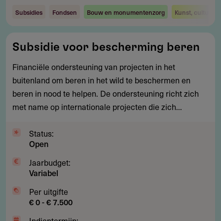
Subsidies
Fondsen
Bouw en monumentenzorg
Kunst, cultuur 
Subsidie
Subsidie voor bescherming beren
voor
bescherming
Financiële ondersteuning van projecten in het
beren
buitenland om beren in het wild te beschermen en
beren in nood te helpen. De ondersteuning richt zich
met name op internationale projecten die zich...
Status:
Open
Jaarbudget:
Variabel
Per uitgifte
€ 0 - € 7.500
Indientermijn: