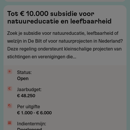
Tot
Tot € 10.000 subsidie voor
€
natuureducatie en leefbaarheid
10.000
subsidie
Zoek je subsidie voor natuureducatie, leefbaarheid of
voor
welzijn in De Bilt of voor natuurprojecten in Nederland?
natuureducatie
Deze regeling ondersteunt kleinschalige projecten van
en
stichtingen en verenigingen die...
leefbaarheid
Status:
Open
Jaarbudget:
€ 48.250
Per uitgifte
€ 1.000 - € 6.000
Indientermijn:
Doorlopend