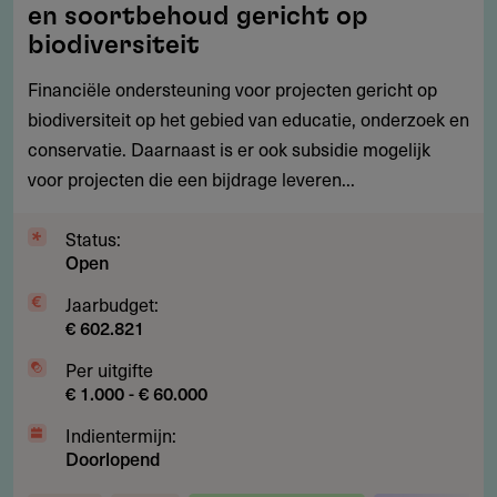
en soortbehoud gericht op
educatie,
biodiversiteit
onderzoek
Financiële ondersteuning voor projecten gericht op
en
biodiversiteit op het gebied van educatie, onderzoek en
soortbehoud
conservatie. Daarnaast is er ook subsidie mogelijk
gericht
voor projecten die een bijdrage leveren...
op
biodiversiteit
Status:
Open
Jaarbudget:
€ 602.821
Per uitgifte
€ 1.000 - € 60.000
Indientermijn:
Doorlopend