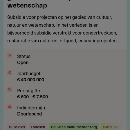
projecten
wetenschap
op
Subsidie voor projecten op het gebied van cultuur,
het
natuur en wetenschap. In het verleden is er
gebied
bijvoorbeeld subsidie verstrekt voor concertreeksen,
van
restauratie van cultureel erfgoed, educatieprojecten...
cultuur,
natuur
Status:
en
Open
wetenschap
Jaarbudget:
€ 40.000.000
Per uitgifte
€ 600 - € 7.500
Indientermijn:
Doorlopend
Subsidies
Fondsen
Bouw en monumentenzorg
Kunst, cultuur 