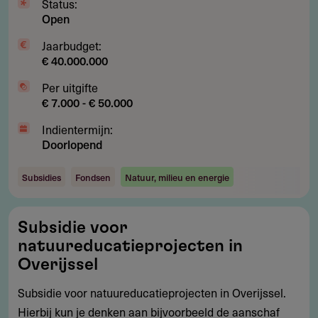
Status:
Open
Jaarbudget:
€ 40.000.000
Per uitgifte
€ 7.000 - € 50.000
Indientermijn:
Doorlopend
Subsidies
Fondsen
Natuur, milieu en energie
Subsidie
Subsidie voor
voor
natuureducatieprojecten in
natuureducatieprojecten
Overijssel
in
Subsidie voor natuureducatieprojecten in Overijssel.
Overijssel
Hierbij kun je denken aan bijvoorbeeld de aanschaf