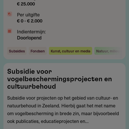
€ 25.000
Per uitgifte
€ 0 - € 2.000
Indientermijn:
Doorlopend
Subsidies
Fondsen
Kunst, cultuur en media
Natuur, milieu en e
Subsidie
Subsidie voor
voor
vogelbeschermingsprojecten en
vogelbeschermingsprojecten
cultuurbehoud
en
Subsidie voor projecten op het gebied van cultuur- en
cultuurbehoud
natuurbehoud in Zeeland. Hierbij gaat het met name
om vogelbescherming in brede zin, maar bijvoorbeeld
ook publicaties, educatieprojecten en...