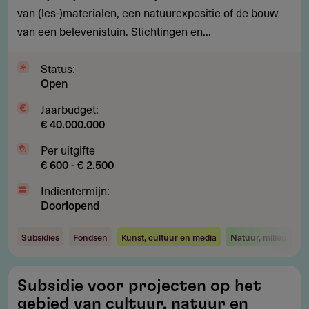
van (les-)materialen, een natuurexpositie of de bouw
van een belevenistuin. Stichtingen en...
Status:
Open
Jaarbudget:
€ 40.000.000
Per uitgifte
€ 600 - € 2.500
Indientermijn:
Doorlopend
Subsidies
Fondsen
Kunst, cultuur en media
Natuur, milieu en e
Subsidie
Subsidie voor projecten op het
voor
gebied van cultuur, natuur en