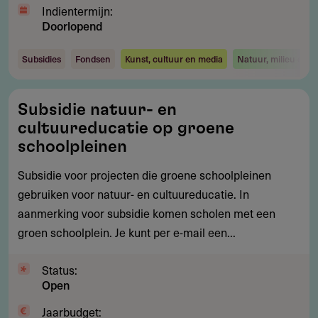
Indientermijn:
Doorlopend
Subsidies
Fondsen
Kunst, cultuur en media
Natuur, milieu en e
Subsidie
Subsidie natuur- en
natuur-
cultuureducatie op groene
en
schoolpleinen
cultuureducatie
Subsidie voor projecten die groene schoolpleinen
op
gebruiken voor natuur- en cultuureducatie. In
groene
aanmerking voor subsidie komen scholen met een
schoolpleinen
groen schoolplein. Je kunt per e-mail een...
Status:
Open
Jaarbudget: