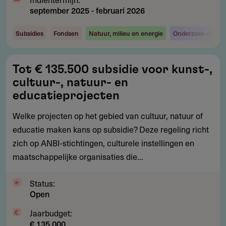
september 2025
-
februari 2026
Subsidies
Fondsen
Natuur, milieu en energie
Onderzoek en ont
Tot
Tot € 135.500 subsidie voor kunst-,
€
cultuur-, natuur- en
135.500
educatieprojecten
subsidie
Welke projecten op het gebied van cultuur, natuur of
voor
educatie maken kans op subsidie? Deze regeling richt
kunst-,
zich op ANBI-stichtingen, culturele instellingen en
cultuur-,
maatschappelijke organisaties die...
natuur-
en
Status:
educatieprojecten
Open
Jaarbudget:
€ 135.000