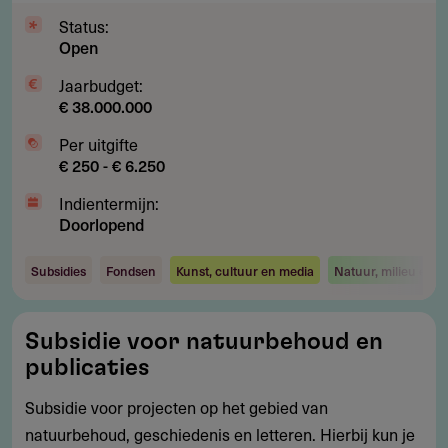
Status:
Open
Jaarbudget:
€ 38.000.000
Per uitgifte
€ 250 - € 6.250
Indientermijn:
Doorlopend
Subsidies
Fondsen
Kunst, cultuur en media
Natuur, milieu en e
Subsidie
Subsidie voor natuurbehoud en
voor
publicaties
natuurbehoud
en
Subsidie voor projecten op het gebied van
publicaties
natuurbehoud, geschiedenis en letteren. Hierbij kun je