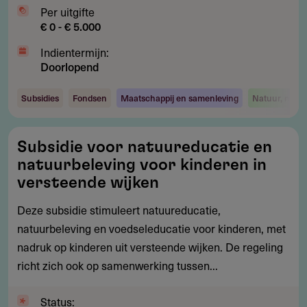
Per uitgifte
€ 0 - € 5.000
Indientermijn:
Doorlopend
Subsidies
Fondsen
Maatschappij en samenleving
Natuur, milie
Subsidie
Subsidie voor natuureducatie en
voor
natuurbeleving voor kinderen in
natuureducatie
versteende wijken
en
Deze subsidie stimuleert natuureducatie,
natuurbeleving
natuurbeleving en voedseleducatie voor kinderen, met
voor
nadruk op kinderen uit versteende wijken. De regeling
kinderen
richt zich ook op samenwerking tussen...
in
versteende
Status:
wijken