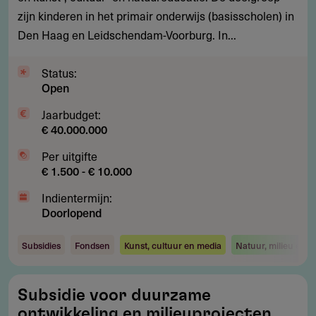
zijn kinderen in het primair onderwijs (basisscholen) in
van
Den Haag en Leidschendam-Voorburg. In...
onderwijs
en
Status:
kunst-,
Open
cultuur-
en
Jaarbudget:
€ 40.000.000
natuureducatie
Per uitgifte
€ 1.500 - € 10.000
Indientermijn:
Doorlopend
Subsidies
Fondsen
Kunst, cultuur en media
Natuur, milieu en e
Subsidie
Subsidie voor duurzame
voor
ontwikkeling en milieuprojecten