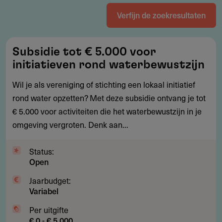
Verfijn de zoekresultaten
Subsidie
Subsidie tot € 5.000 voor
tot
initiatieven rond waterbewustzijn
€
5.000
Wil je als vereniging of stichting een lokaal initiatief
voor
rond water opzetten? Met deze subsidie ontvang je tot
initiatieven
€ 5.000 voor activiteiten die het waterbewustzijn in je
rond
omgeving vergroten. Denk aan...
waterbewustzijn
Status:
Open
Jaarbudget:
Variabel
Per uitgifte
€ 0 - € 5.000