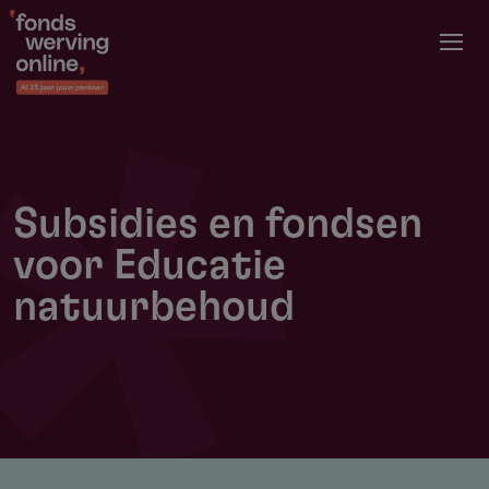
Overslaan
en
naar
de
inhoud
gaan
Subsidies en fondsen
voor Educatie
natuurbehoud