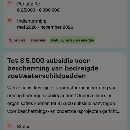
Per uitgifte
€ 25.000 - € 300.000
Indientermijn:
mei 2026
-
november 2026
Subsidies
Fondsen
Natuur, milieu en energie
Tot
Tot $ 5.000 subsidie voor
$
bescherming van bedreigde
5.000
zoetwaterschildpadden
subsidie
Welke subsidies zijn er voor natuurbescherming van
voor
ernstig bedreigde schildpadden? Onderzoekers en
bescherming
organisaties kunnen tot $ 5.000 subsidie aanvragen
van
voor beschermings- en onderzoeksprojecten gericht...
bedreigde
zoetwaterschildpadden
Status: