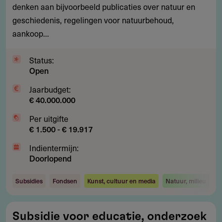
denken aan bijvoorbeeld publicaties over natuur en
geschiedenis, regelingen voor natuurbehoud,
aankoop...
Status:
Open
Jaarbudget:
€ 40.000.000
Per uitgifte
€ 1.500 - € 19.917
Indientermijn:
Doorlopend
Subsidies
Fondsen
Kunst, cultuur en media
Natuur, milieu en e
Subsidie
Subsidie voor educatie, onderzoek
voor