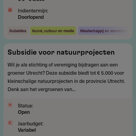
Indientermijn:
Doorlopend
Subsidies
Kunst, cultuur en media
Maatschappij en samenleving
Subsidie
Subsidie voor natuurprojecten
voor
natuurprojecten
Wil je als stichting of vereniging bijdragen aan een
groener Utrecht? Deze subsidie biedt tot € 5.000 voor
kleinschalige natuurprojecten in de provincie Utrecht.
Denk aan het vergroenen van...
Status:
Open
Jaarbudget:
Variabel