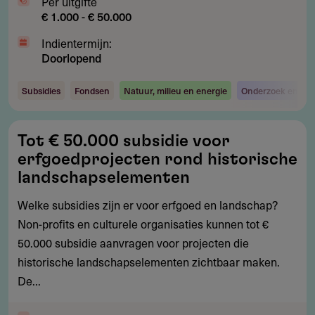
Per uitgifte
€ 1.000 - € 50.000
Indientermijn:
Doorlopend
Subsidies
Fondsen
Natuur, milieu en energie
Onderzoek en ont
Tot
Tot € 50.000 subsidie voor
€
erfgoedprojecten rond historische
50.000
landschapselementen
subsidie
Welke subsidies zijn er voor erfgoed en landschap?
voor
Non-profits en culturele organisaties kunnen tot €
erfgoedprojecten
50.000 subsidie aanvragen voor projecten die
rond
historische landschapselementen zichtbaar maken.
historische
De...
landschapselementen