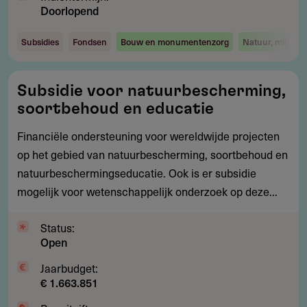
Doorlopend
Subsidies
Fondsen
Bouw en monumentenzorg
Natuur, milieu 
Subsidie
Subsidie voor natuurbescherming,
voor
soortbehoud en educatie
natuurbescherming,
soortbehoud
Financiële ondersteuning voor wereldwijde projecten
en
op het gebied van natuurbescherming, soortbehoud en
educatie
natuurbeschermingseducatie. Ook is er subsidie
mogelijk voor wetenschappelijk onderzoek op deze...
Status:
Open
Jaarbudget:
€ 1.663.851