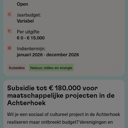
Open
Jaarbudget:
Variabel
Per uitgifte
€ 0 - € 15.000
Indientermijn:
januari 2026
-
december 2026
Subsidies
Natuur, milieu en energie
Subsidie
Subsidie tot € 180.000 voor
tot
maatschappelijke projecten in de
€
Achterhoek
180.000
Wil je een sociaal of cultureel project in de Achterhoek
voor
realiseren maar ontbreekt budget? Verenigingen en
maatschappelijke