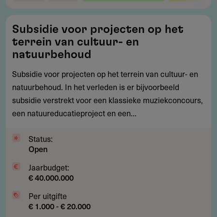
Subsidie
Subsidie voor projecten op het
voor
terrein van cultuur- en
projecten
natuurbehoud
op
Subsidie voor projecten op het terrein van cultuur- en
het
natuurbehoud. In het verleden is er bijvoorbeeld
terrein
subsidie verstrekt voor een klassieke muziekconcours,
van
een natuureducatieproject en een...
cultuur-
en
Status:
natuurbehoud
Open
Jaarbudget:
€ 40.000.000
Per uitgifte
€ 1.000 - € 20.000