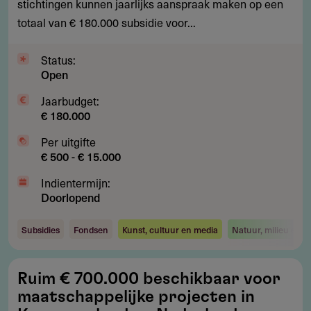
stichtingen kunnen jaarlijks aanspraak maken op een
projecten
totaal van € 180.000 subsidie voor...
in
de
Status:
Achterhoek
Open
Jaarbudget:
€ 180.000
Per uitgifte
€ 500 - € 15.000
Indientermijn:
Doorlopend
Subsidies
Fondsen
Kunst, cultuur en media
Natuur, milieu en e
Ruim
Ruim € 700.000 beschikbaar voor
€
maatschappelijke projecten in
700.000