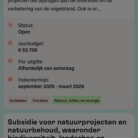
projecten die bijdragen aan de diversiteit en de
van
verbetering van de vogelstand. Ook is er...
de
natuurbehoud
Status:
en
Open
vogels
Jaarbudget:
€ 53.705
Per uitgifte
Afhankelijk van aanvraag
Indientermijn:
september 2025
-
maart 2026
Subsidies
Fondsen
Natuur, milieu en energie
Subsidie
Subsidie voor natuurprojecten en
voor
natuurbehoud, waaronder
natuurprojecten