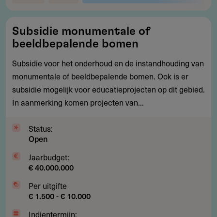
Subsidie
Subsidie monumentale of
monumentale
beeldbepalende bomen
of
beeldbepalende
Subsidie voor het onderhoud en de instandhouding van
bomen
monumentale of beeldbepalende bomen. Ook is er
subsidie mogelijk voor educatieprojecten op dit gebied.
In aanmerking komen projecten van...
Status:
Open
Jaarbudget:
€ 40.000.000
Per uitgifte
€ 1.500 - € 10.000
Indientermijn: