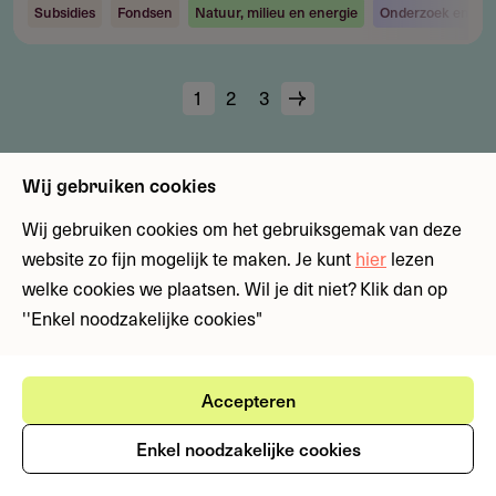
Subsidies
Fondsen
Natuur, milieu en energie
Onderzoek en ont
Huidige
1
Page
2
Page
3
Volgende
Paginering
pagina
pagina
Wij gebruiken cookies
Wij gebruiken cookies om het gebruiksgemak van deze
website zo fijn mogelijk te maken. Je kunt
hier
lezen
welke cookies we plaatsen. Wil je dit niet? Klik dan op
''Enkel noodzakelijke cookies"
Accepteren
Enkel noodzakelijke cookies
Contact
Zernikepark 12