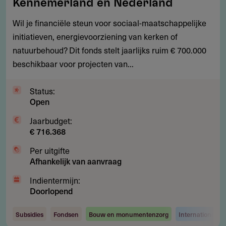
Kennemerland en Nederland
beschikbaar
Wil je financiële steun voor sociaal-maatschappelijke
voor
initiatieven, energievoorziening van kerken of
maatschappelijke
natuurbehoud? Dit fonds stelt jaarlijks ruim € 700.000
projecten
beschikbaar voor projecten van...
in
Kennemerland
Status:
en
Open
Nederland
Jaarbudget:
€ 716.368
Per uitgifte
Afhankelijk van aanvraag
Indientermijn:
Doorlopend
Subsidies
Fondsen
Bouw en monumentenzorg
Internationaal