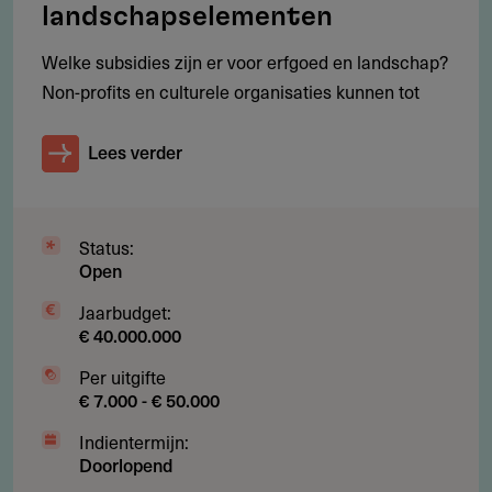
landschapselementen
Online, via de website van het fonds (zie links).
Welke subsidies zijn er voor erfgoed en landschap?
Meesturen
Non-profits en culturele organisaties kunnen tot
KvK nummer en een uittreksel van inschrijving
IBAN rekeningnummer
Lees verder
Motivatiebrief
Kopie statuten
Status:
Open
Meest recente jaarverslag (jaaroverzicht en
jaarrekening)
Jaarbudget:
€ 40.000.000
Projectplan/concept
Per uitgifte
Projectbegroting en dekkingsplan
€ 7.000 - € 50.000
PR- en marketingplan (bij middelgrote en grote
Indientermijn:
projecten)
Doorlopend