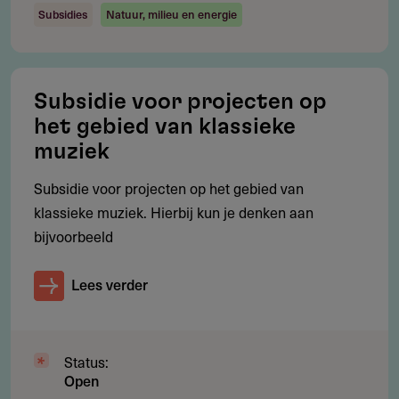
Bij aanschaf van muziekinstrumenten en/of (uniforme)
Subsidies
Natuur, milieu en energie
kleding graag een offerte uploaden
Subsidie voor projecten op
het gebied van klassieke
Gebruikersnotities
muziek
regeling/verstrekker
Subsidie voor projecten op het gebied van
Deel je kennis/ervaring over deze regeling of
klassieke muziek. Hierbij kun je denken aan
verstrekker met de Fondswervingonline community.
bijvoorbeeld
Lees verder
Relevante links
Fonds de Visser-Geerling
Status:
Open