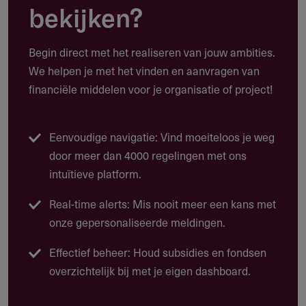
Natuureducatie
bekijken?
Talentontwikkelingsproject
Begin direct met het realiseren van jouw ambities.
Natuurontwikkeling
We helpen je met het vinden en aanvragen van
financiële middelen voor je organisatie of project!
Klassieke muziekconcours
Festival en muziekproductie klassieke muziek
Eenvoudige navigatie: Vind moeiteloos je weg
Aankoop muziekinstrument
door meer dan 4000 regelingen met ons
Vervolgopleiding Master klassiek viool
intuïtieve platform.
Real-time alerts: Mis nooit meer een kans met
onze gepersonaliseerde meldingen.
Doelgroep
Effectief beheer: Houd subsidies en fondsen
Niet-commerciële rechtspersonen, zoals stichtingen en
overzichtelijk bij met je eigen dashboard.
verenigingen
Jonge, talentvolle musici