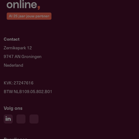
Jaarverslag 2022
3.41 MB
Jaarverslag 2021
1.17 MB
Contact
Zernikepark 12
Beleidsplan 2021-2024
5.27 MB
9747 AN Groningen
Nederland
Uitgangspunten bestedingenbeleid en
364.27 kB
richtlijnen
KVK: 27247616
BTW NLB109.05.802.B01
Meerjarenbeleidsplan 2022 - 2025
1.12 MB
Volg ons