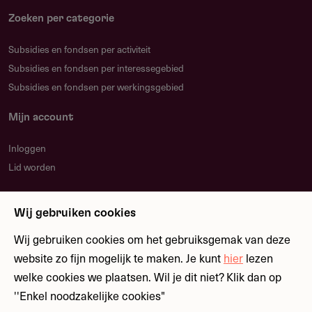
Zoeken per categorie
Subsidies en fondsen per activiteit
Subsidies en fondsen per interessegebied
Subsidies en fondsen per werkingsgebied
Mijn account
Inloggen
Lid worden
Nieuwsbrief
Wij gebruiken cookies
Blijf op de hoogte over nieuwe regelingen en
fondsen
Wij gebruiken cookies om het gebruiksgemak van deze
website zo fijn mogelijk te maken. Je kunt
hier
lezen
welke cookies we plaatsen. Wil je dit niet? Klik dan op
Meld je aan
''Enkel noodzakelijke cookies"