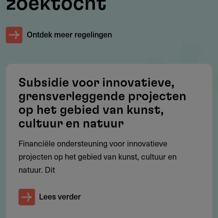
zoektocht
landelijke fonds.
Ontdek meer regelingen
Voorwaarden
Wil je snel te weten komen of jouw project voldoet aan de
voorwaarden? Doe dan de 'quickscan' op de website van
Subsidie voor innovatieve,
het fonds (zie links).
grensverleggende projecten
op het gebied van kunst,
Je kunt ook het document 'Bestedingenbeleid' raadplegen
cultuur en natuur
voor de algemene en specifieke richtlijnen (zie bijlagen).
Financiële ondersteuning voor innovatieve
projecten op het gebied van kunst, cultuur en
natuur. Dit
Restricties
Het fonds neemt geen verzoeken in behandeling voor:
Lees verder
Projecten met een politiek, religieus of overwegend