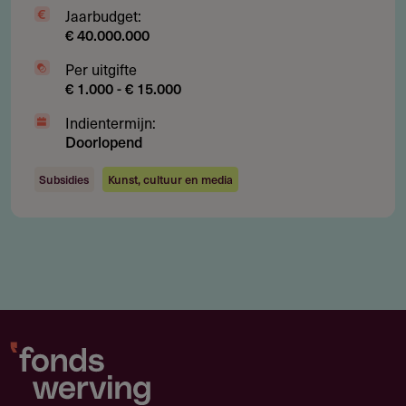
Jaarbudget:
€ 40.000.000
Contact
Per uitgifte
€ 1.000 - € 15.000
het Cultuurfonds
Da Costakade 102
Indientermijn:
Postbus 19750
Doorlopend
1000 GT
Amsterdam
Subsidies
Kunst, cultuur en media
Nederland
RSIN number: 002963425
info@cultuurfonds.nl
https://www.cultuurfonds.nl
Jaarverslag 2024
1.17 MB
Jaarverslag 2023
1.77 MB