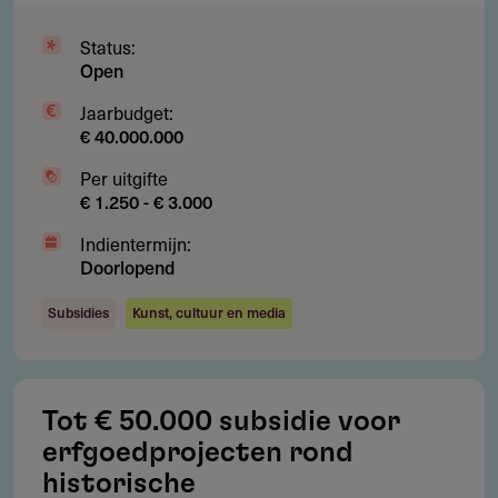
sociaal-maatschappelijk doel
Status:
Initiatieven waarvoor het fonds het merendeel van de
Open
kosten zou moeten dragen
Jaarbudget:
Projecten die al (grotendeels) zijn gerealiseerd op het
€ 40.000.000
moment van beoordeling
Per uitgifte
Exploitatiekosten en reguliere investeringen
€ 1.250 - € 3.000
Indientermijn:
Doorlopend
Subsidie
Subsidies
Kunst, cultuur en media
De subsidie bedraagt gemiddeld tussen de € 1.000 en €
20.000 euro per aanvraag.
Tot € 50.000 subsidie voor
erfgoedprojecten rond
Aanvragen
historische