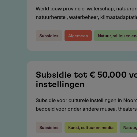
miljoen
Werkt jouw provincie, waterschap, natuurorg
voor
natuurherstel, waterbeheer, klimaatadaptatie
strategische
natuur-
Subsidies
Algemeen
Natuur, milieu en en
en
milieuprojecten
Subsidie
tot
Subsidie tot € 50.000 v
€
instellingen
50.000
voor
Subsidie voor culturele instellingen in Noor
verduurzaming
bedoeld voor onder andere musea, theaters, 
culturele
instellingen
Subsidies
Kunst, cultuur en media
Natuur,