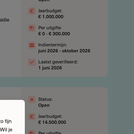
Jaarbudget:
€ 1.000.000
idie
Per uitgifte
€ 0 - € 300.000
Indientermijn:
juni 2026
-
oktober 2026
Laatst geverifieerd:
1 juni 2026
Status:
-
Open
Jaarbudget:
 fijn
€ 14.500.000
Wil je
Per uitgifte