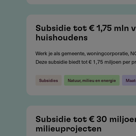
energie
Subsidie
tot
Subsidie tot € 1,75 mln
€
huishoudens
1,75
mln
Werk je als gemeente, woningcorporatie, N
voor
Deze subsidie biedt tot € 1,75 miljoen per p
aanpak
energiearmoede
Subsidies
Natuur, milieu en energie
Maat
huishoudens
Subsidie
tot
Subsidie tot € 30 miljo
€
milieuprojecten
30