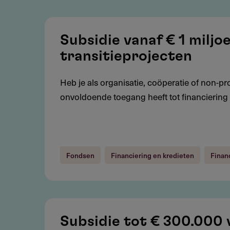
Subsidie
vanaf
Subsidie vanaf € 1 milj
€
transitieprojecten
1
miljoen
Heb je als organisatie, coöperatie of non-pro
voor
onvoldoende toegang heeft tot financiering u
duurzame
transitieprojecten
Fondsen
Financiering en kredieten
Finan
Subsidie
tot
Subsidie tot € 300.000