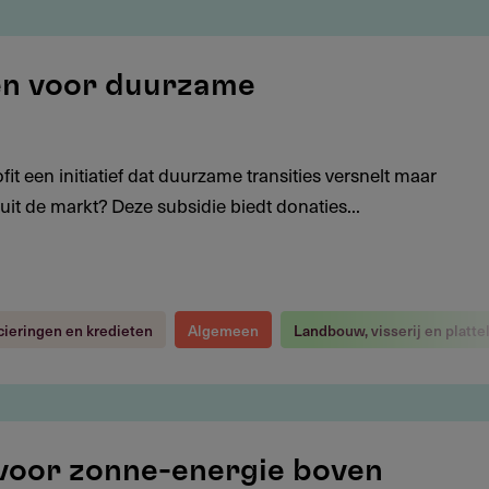
oen voor duurzame
fit een initiatief dat duurzame transities versnelt maar
it de markt? Deze subsidie biedt donaties...
cieringen en kredieten
Algemeen
Landbouw, visserij en platte
 voor zonne-energie boven