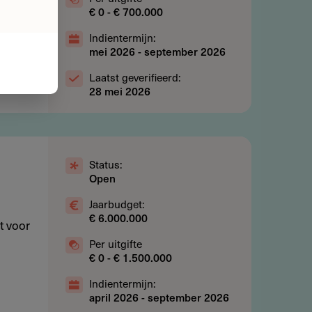
€ 0 - € 700.000
Indientermijn:
mei 2026
-
september 2026
Laatst geverifieerd:
28 mei 2026
Status:
Open
Jaarbudget:
€ 6.000.000
t voor
Per uitgifte
€ 0 - € 1.500.000
Indientermijn:
april 2026
-
september 2026