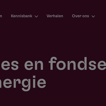
en
Kennisbank
Verhalen
Over ons
ies en fonds
nergie