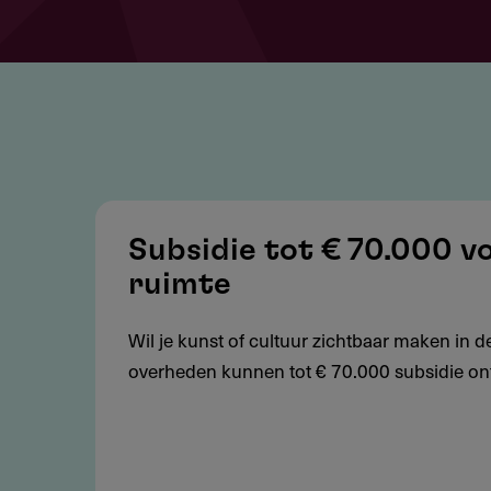
Subsidie
tot
Subsidie tot € 70.000 v
€
ruimte
70.000
voor
Wil je kunst of cultuur zichtbaar maken in 
kunstprojecten
overheden kunnen tot € 70.000 subsidie ontv
in
de
openbare