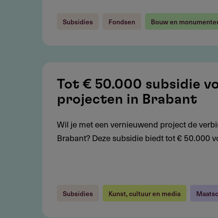
ruimte
Subsidies
Fondsen
Bouw en monumente
Tot
€
Tot € 50.000 subsidie v
50.000
projecten in Brabant
subsidie
voor
Wil je met een vernieuwend project de verbin
culturele
Brabant? Deze subsidie biedt tot € 50.000 vo
en
maatschappelijke
projecten
in
Subsidies
Kunst, cultuur en media
Maatsc
Brabant