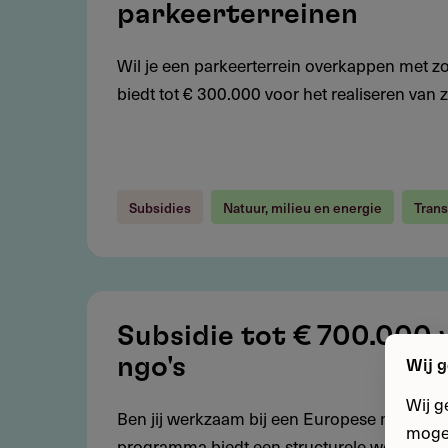
€
parkeerterreinen
300.000
voor
Wil je een parkeerterrein overkappen met
zonne-
biedt tot € 300.000 voor het realiseren van
energie
boven
parkeerterreinen
Subsidies
Natuur, milieu en energie
Trans
Subsidie
tot
Subsidie tot € 700.000 
€
ngo's
Wij g
700.000
Wij g
voor
Ben jij werkzaam bij een Europese non-profito
mogel
Europese
programma biedt een structurele werkingssub