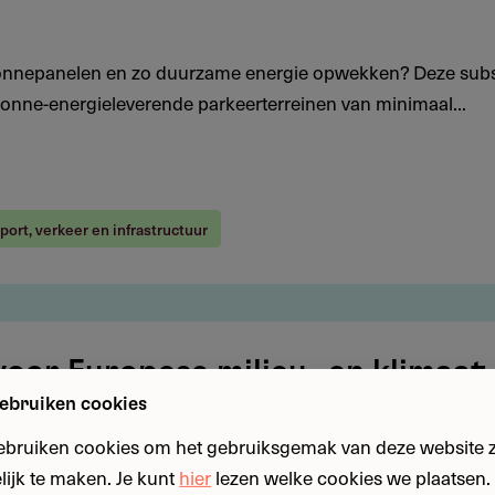
 zonnepanelen en zo duurzame energie opwekken? Deze subs
 zonne-energieleverende parkeerterreinen van minimaal...
port, verkeer en infrastructuur
voor Europese milieu- en klimaat
ebruiken cookies
ebruiken cookies om het gebruiksgemak van deze website zo
rganisatie actief in milieu, klimaat of energietransitie? Dit
ijk te maken. Je kunt
hier
lezen welke cookies we plaatsen. 
sidie van tot € 700.000 per jaar voor organisaties...