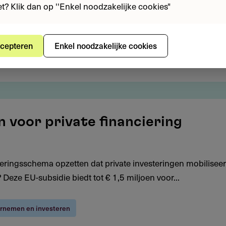
iet? Klik dan op ''Enkel noodzakelijke cookies"
cepteren
Enkel noodzakelijke cookies
rgie
Maatschappij en samenleving
en voor private financiering
cieringsschema opzetten dat private investeringen mobiliseer
eze EU-subsidie biedt tot € 1,5 miljoen voor...
rnemen en investeren