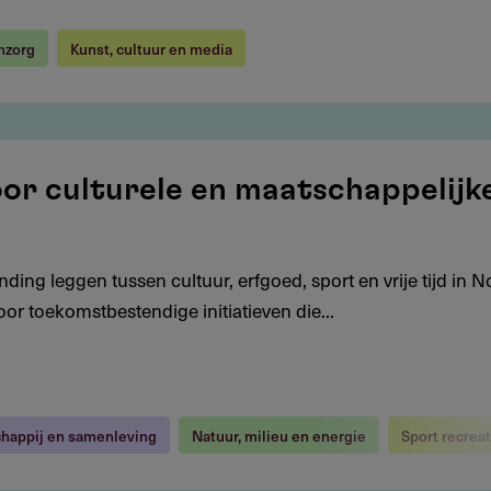
nzorg
Kunst, cultuur en media
oor culturele en maatschappelijk
ding leggen tussen cultuur, erfgoed, sport en vrije tijd in N
or toekomstbestendige initiatieven die...
happij en samenleving
Natuur, milieu en energie
Sport recrea