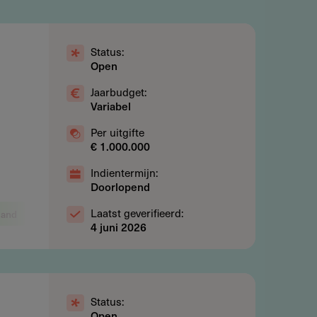
Status:
Open
Jaarbudget:
Variabel
Per uitgifte
€ 1.000.000
Indientermijn:
Doorlopend
Laatst geverifieerd:
land
Natuur, milieu en energie
Innovatie en technologie
O
4 juni 2026
Status:
Open