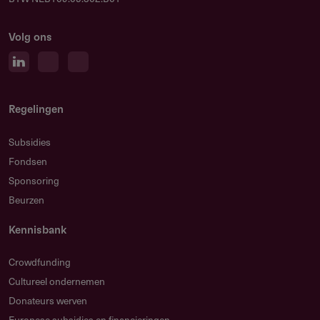
Volg ons
Regelingen
Subsidies
Fondsen
Sponsoring
Beurzen
3. Ga nu naar Zoekfilter "Werkingsgebied"
Kennisbank
Je kunt nu aan de linkerzijde naar het zoekfilter
Crowdfunding
"Werkingsgebied" scrollen.
Cultureel ondernemen
Donateurs werven
Europese subsidies en financieringen