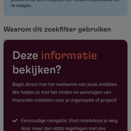
te voegen.
Waarom dit zoekfilter gebruiken
Sommige subsidieverstrekkers of fondsen zijn alleen
actief in een of meerdere provincies. Het kan dus slim zijn
Deze
informatie
om een selectie te maken op basis van de provincie. Je
weet dan zeker dat de resultaten zo nauwkeurig mogelijk
bekijken?
zijn.
Begin direct met het realiseren van jouw ambities.
Hoe bepaal ik de provincie die ik
We helpen je met het vinden en aanvragen van
moet selecteren
financiële middelen voor je organisatie of project!
In principe selecteer je hier de provincie waar je
organisatie is gevestigd.
Eenvoudige navigatie: Vind moeiteloos je weg
door meer dan 4000 regelingen met ons
Kanttekening