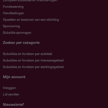
Fondswerving
Handleidingen
Opzetten en besturen van een stichting
Sponsoring
Subsidie aanvragen
Zoeken per categorie
4. Selecteer de juiste provincie
Om juiste provincie te selecteren ga je als volgt te werk.
Subsidies en fondsen per activiteit
4.1. Klik op het vakje voor Nederland
Subsidies en fondsen per interessegebied
Subsidies en fondsen per werkingsgebied
Mijn account
Inloggen
Lid worden
Nieuwsbrief
4.2. Kies nu de juiste provincie