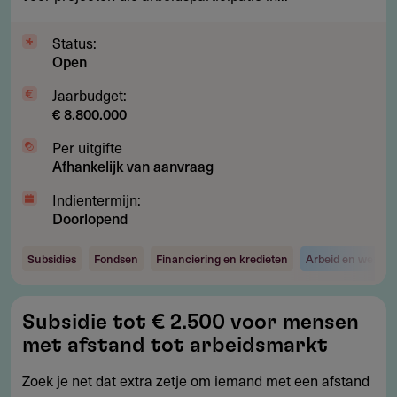
Status:
Open
Jaarbudget:
€ 8.800.000
Per uitgifte
Afhankelijk van aanvraag
Indientermijn:
Doorlopend
Subsidies
Fondsen
Financiering en kredieten
Arbeid en werkge
Subsidie
Subsidie tot € 2.500 voor mensen
tot
met afstand tot arbeidsmarkt
€
2.500
Zoek je net dat extra zetje om iemand met een afstand