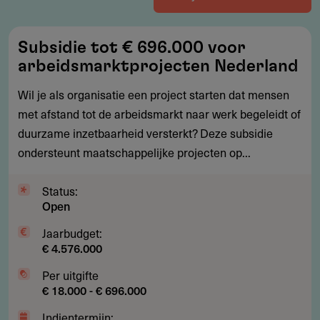
Subsidie
Subsidie tot € 696.000 voor
tot
arbeidsmarktprojecten Nederland
€
696.000
Wil je als organisatie een project starten dat mensen
voor
met afstand tot de arbeidsmarkt naar werk begeleidt of
arbeidsmarktprojecten
duurzame inzetbaarheid versterkt? Deze subsidie
Nederland
ondersteunt maatschappelijke projecten op...
Status:
Open
Jaarbudget:
€ 4.576.000
Per uitgifte
€ 18.000 - € 696.000
Indientermijn: