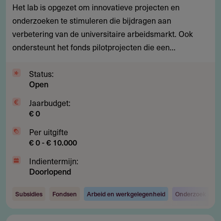
Het lab is opgezet om innovatieve projecten en
stimuleren
onderzoeken te stimuleren die bijdragen aan
die
verbetering van de universitaire arbeidsmarkt. Ook
bijdragen
ondersteunt het fonds pilotprojecten die een...
aan
verbetering
Status:
van
Open
de
universitaire
Jaarbudget:
€ 0
arbeidsmarkt
Per uitgifte
€ 0 - € 10.000
Indientermijn:
Doorlopend
Subsidies
Fondsen
Arbeid en werkgelegenheid
Onderzoek en o