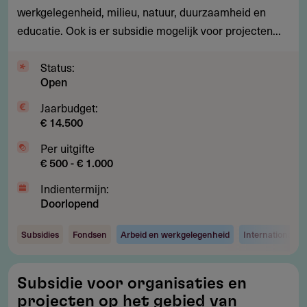
en
werkgelegenheid, milieu, natuur, duurzaamheid en
educatie
educatie. Ook is er subsidie mogelijk voor projecten...
Status:
Open
Jaarbudget:
€ 14.500
Per uitgifte
€ 500 - € 1.000
Indientermijn:
Doorlopend
Subsidies
Fondsen
Arbeid en werkgelegenheid
Internationaal
Subsidie
Subsidie voor organisaties en
voor
projecten op het gebied van