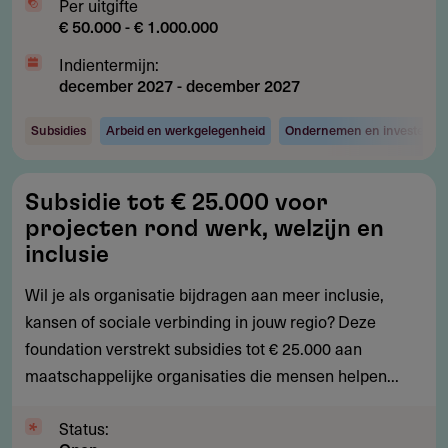
Per uitgifte
€ 50.000 - € 1.000.000
Indientermijn:
december 2027
-
december 2027
Subsidies
Arbeid en werkgelegenheid
Ondernemen en investeren
Subsidie
Subsidie tot € 25.000 voor
tot
projecten rond werk, welzijn en
€
inclusie
25.000
Wil je als organisatie bijdragen aan meer inclusie,
voor
kansen of sociale verbinding in jouw regio? Deze
projecten
foundation verstrekt subsidies tot € 25.000 aan
rond
maatschappelijke organisaties die mensen helpen...
werk,
welzijn
Status:
en