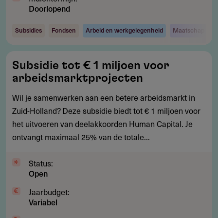
Doorlopend
Subsidies
Fondsen
Arbeid en werkgelegenheid
Maatschappij e
Subsidie
Subsidie tot € 1 miljoen voor
tot
arbeidsmarktprojecten
€
1
Wil je samenwerken aan een betere arbeidsmarkt in
miljoen
Zuid-Holland? Deze subsidie biedt tot € 1 miljoen voor
voor
het uitvoeren van deelakkoorden Human Capital. Je
arbeidsmarktprojecten
ontvangt maximaal 25% van de totale...
Status:
Open
Jaarbudget:
Variabel