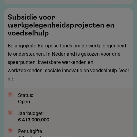
Subsidie
Subsidie voor
voor
werkgelegenheidsprojecten en
werkgelegenheidsprojecten
voedselhulp
en
Belangrijkste Europese fonds om de werkgelegenheid
voedselhulp
te ondersteunen. In Nederland is gekozen voor drie
speerpunten: kwetsbare werkenden en
werkzoekenden, sociale innovatie en voedselhulp. Voor
de...
Status:
Open
Jaarbudget:
€ 413.000.000
Per uitgifte