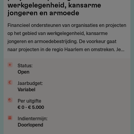
organisaties
werkgelegenheid, kansarme
en
jongeren en armoede
projecten
Financieel ondersteunen van organisaties en projecten
op
op het gebied van werkgelegenheid, kansarme
het
jongeren en armoedebestrijding. De voorkeur gaat
gebied
naar projecten in de regio Haarlem en omstreken. Je...
van
werkgelegenheid,
Status:
kansarme
Open
jongeren
en
Jaarbudget:
Variabel
armoede
Per uitgifte
€ 0 - € 5.000
Indientermijn:
Doorlopend