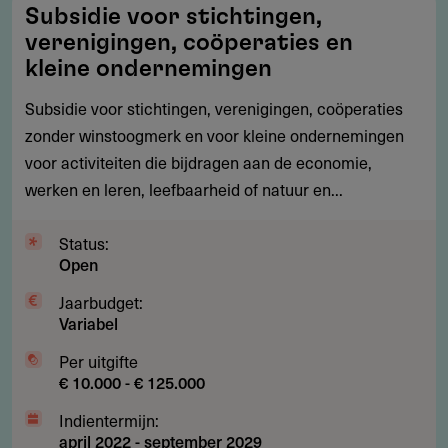
Subsidie
Subsidie voor stichtingen,
voor
verenigingen, coöperaties en
stichtingen,
kleine ondernemingen
verenigingen,
Subsidie voor stichtingen, verenigingen, coöperaties
coöperaties
zonder winstoogmerk en voor kleine ondernemingen
en
voor activiteiten die bijdragen aan de economie,
kleine
werken en leren, leefbaarheid of natuur en...
ondernemingen
Status:
Open
Jaarbudget:
Variabel
Per uitgifte
€ 10.000 - € 125.000
Indientermijn:
april 2022
-
september 2029