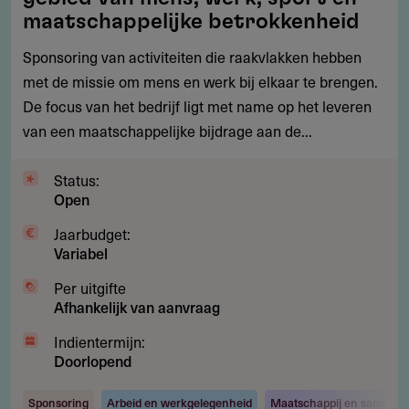
activiteiten
maatschappelijke betrokkenheid
op
Sponsoring van activiteiten die raakvlakken hebben
het
met de missie om mens en werk bij elkaar te brengen.
gebied
De focus van het bedrijf ligt met name op het leveren
van
van een maatschappelijke bijdrage aan de...
mens,
werk,
Status:
sport
Open
en
maatschappelijke
Jaarbudget:
Variabel
betrokkenheid
Per uitgifte
Afhankelijk van aanvraag
Indientermijn:
Doorlopend
Sponsoring
Arbeid en werkgelegenheid
Maatschappij en samenle