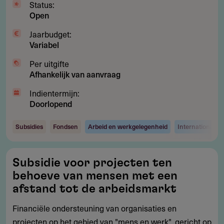
Status:
Open
Jaarbudget:
Variabel
Per uitgifte
Afhankelijk van aanvraag
Indientermijn:
Doorlopend
Subsidies
Fondsen
Arbeid en werkgelegenheid
Internationaal
Subsidie
Subsidie voor projecten ten
voor
behoeve van mensen met een
projecten
afstand tot de arbeidsmarkt
ten
Financiële ondersteuning van organisaties en
behoeve
projecten op het gebied van "mens en werk", gericht op
van