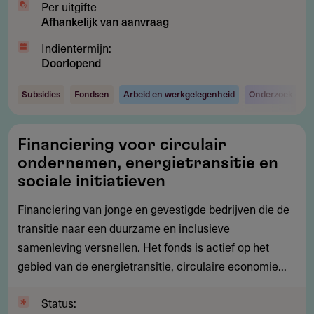
Per uitgifte
Afhankelijk van aanvraag
Indientermijn:
Doorlopend
Subsidies
Fondsen
Arbeid en werkgelegenheid
Onderzoek en o
Financiering
Financiering voor circulair
voor
ondernemen, energietransitie en
circulair
sociale initiatieven
ondernemen,
Financiering van jonge en gevestigde bedrijven die de
energietransitie
transitie naar een duurzame en inclusieve
en
samenleving versnellen. Het fonds is actief op het
sociale
gebied van de energietransitie, circulaire economie...
initiatieven
Status: