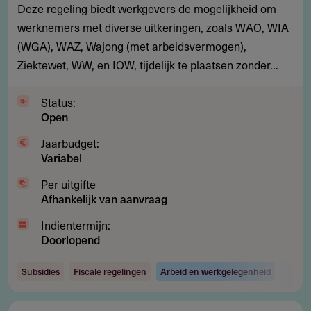
maanden
Deze regeling biedt werkgevers de mogelijkheid om
voor
werknemers met diverse uitkeringen, zoals WAO, WIA
aannemen
(WGA), WAZ, Wajong (met arbeidsvermogen),
personeel
Ziektewet, WW, en IOW, tijdelijk te plaatsen zonder...
met
uitkering
Status:
Open
Jaarbudget:
Variabel
Per uitgifte
Afhankelijk van aanvraag
Indientermijn:
Doorlopend
Subsidies
Fiscale regelingen
Arbeid en werkgelegenheid
Looncompensatie