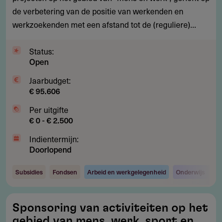
de verbetering van de positie van werkenden en
mensen
werkzoekenden met een afstand tot de (reguliere)...
met
een
Status:
afstand
Open
tot
de
Jaarbudget:
€ 95.606
arbeidsmarkt
Per uitgifte
€ 0 - € 2.500
Indientermijn:
Doorlopend
Subsidies
Fondsen
Arbeid en werkgelegenheid
Onderwijs
Sponsoring
Sponsoring van activiteiten op het
van
gebied van mens, werk, sport en