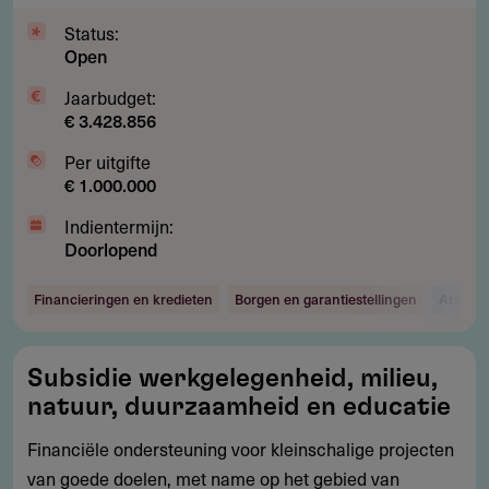
inclusieve
Status:
arbeidsmarkt
Open
Jaarbudget:
€ 3.428.856
Per uitgifte
€ 1.000.000
Indientermijn:
Doorlopend
Financieringen en kredieten
Borgen en garantiestellingen
Arbeid 
Subsidie
Subsidie werkgelegenheid, milieu,
werkgelegenheid,
natuur, duurzaamheid en educatie
milieu,
natuur,
Financiële ondersteuning voor kleinschalige projecten
duurzaamheid
van goede doelen, met name op het gebied van