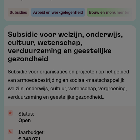
Subsidies
Arbeid en werkgelegenheid
Bouw en monumentenzorg
Subsidie
Subsidie voor welzijn, onderwijs,
voor
cultuur, wetenschap,
welzijn,
verduurzaming en geestelijke
onderwijs,
gezondheid
cultuur,
Subsidie voor organisaties en projecten op het gebied
wetenschap,
van armoedebestrijding en sociaal-maatschappelijk
verduurzaming
welzijn, onderwijs, cultuur, wetenschap, vergroening,
en
verduurzaming en geestelijke gezondheid...
geestelijke
gezondheid
Status:
Open
Jaarbudget:
€ 343.071