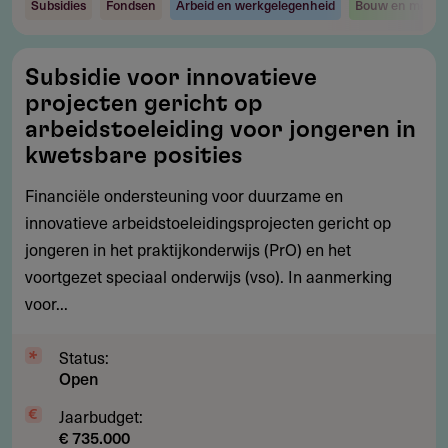
Subsidies
Fondsen
Arbeid en werkgelegenheid
Bouw en monu
Subsidie
Subsidie voor innovatieve
voor
projecten gericht op
innovatieve
arbeidstoeleiding voor jongeren in
projecten
kwetsbare posities
gericht
Financiële ondersteuning voor duurzame en
op
innovatieve arbeidstoeleidingsprojecten gericht op
arbeidstoeleiding
jongeren in het praktijkonderwijs (PrO) en het
voor
voortgezet speciaal onderwijs (vso). In aanmerking
jongeren
voor...
in
kwetsbare
Status:
posities
Open
Jaarbudget:
€ 735.000