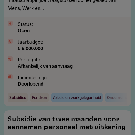
Mens, Werk en...
Status:
Open
Jaarbudget:
€ 9.000.000
Per uitgifte
Afhankelijk van aanvraag
Indientermijn:
Doorlopend
Subsidies
Fondsen
Arbeid en werkgelegenheid
Ondernemen en 
Subsidie
Subsidie van twee maanden voor
van
aannemen personeel met uitkering
twee