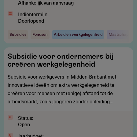
Afhankelijk van aanvraag
Indientermijn:
Doorlopend
Subsidies
Fondsen
Arbeid en werkgelegenheid
Maatschappij e
Subsidie
Subsidie voor ondernemers bij
voor
creëren werkgelegenheid
ondernemers
bij
Subsidie voor werkgevers in Midden-Brabant met
creëren
innovatieve ideeën om extra werkgelegenheid te
werkgelegenheid
creëren voor mensen met (enige) afstand tot de
arbeidsmarkt, zoals jongeren zonder opleiding...
Status:
Open
Jaarbudget: