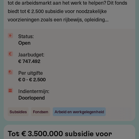
voor
tot de arbeidsmarkt aan het werk te helpen? Dit fonds
mensen
biedt tot € 2.500 subsidie voor noodzakelijke
met
voorzieningen zoals een rijbewijs, opleiding...
afstand
tot
Status:
Open
arbeidsmarkt
Jaarbudget:
€ 747.492
Per uitgifte
€ 0 - € 2.500
Indientermijn:
Doorlopend
Subsidies
Fondsen
Arbeid en werkgelegenheid
Tot
Tot € 3.500.000 subsidie voor
€