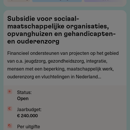
Subsidie
Subsidie voor sociaal-
voor
maatschappelijke organisaties,
sociaal-
opvanghuizen en gehandicapten-
maatschappelijke
en ouderenzorg
organisaties,
Financieel ondersteunen van projecten op het gebied
opvanghuizen
van o.a. jeugdzorg, gezondheidszorg, integratie,
en
mensen met een beperking, maatschappelijk werk,
gehandicapten-
ouderenzorg en vluchtelingen in Nederland...
en
ouderenzorg
Status:
Open
Jaarbudget:
€ 240.000
Per uitgifte