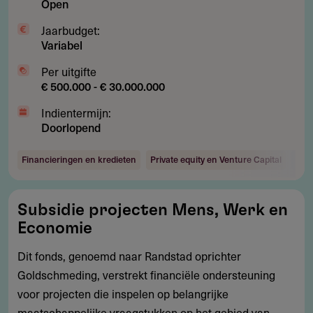
Open
Jaarbudget:
Variabel
Per uitgifte
€ 500.000 - € 30.000.000
Indientermijn:
Doorlopend
Financieringen en kredieten
Private equity en Venture Capital
Arb
Subsidie
Subsidie projecten Mens, Werk en
projecten
Economie
Mens,
Werk
Dit fonds, genoemd naar Randstad oprichter
en
Goldschmeding, verstrekt financiële ondersteuning
Economie
voor projecten die inspelen op belangrijke
maatschappelijke vraagstukken op het gebied van