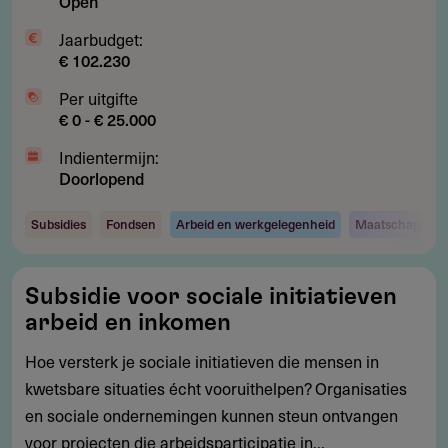
Open
inclusie
Jaarbudget:
€ 102.230
Per uitgifte
€ 0 - € 25.000
Indientermijn:
Doorlopend
Subsidies
Fondsen
Arbeid en werkgelegenheid
Maatschappij e
Subsidie
Subsidie voor sociale initiatieven
voor
arbeid en inkomen
sociale
initiatieven
Hoe versterk je sociale initiatieven die mensen in
arbeid
kwetsbare situaties écht vooruithelpen? Organisaties
en
en sociale ondernemingen kunnen steun ontvangen
inkomen
voor projecten die arbeidsparticipatie in...