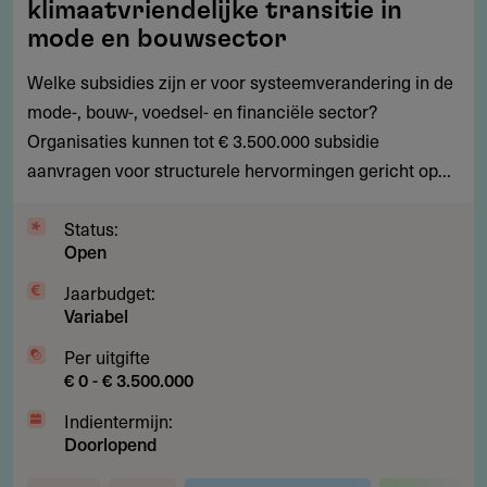
klimaatvriendelijke transitie in
3.500.000
mode en bouwsector
subsidie
Welke subsidies zijn er voor systeemverandering in de
voor
mode-, bouw-, voedsel- en financiële sector?
klimaatvriendelijke
Organisaties kunnen tot € 3.500.000 subsidie
transitie
aanvragen voor structurele hervormingen gericht op...
in
mode
Status:
en
Open
bouwsector
Jaarbudget:
Variabel
Per uitgifte
€ 0 - € 3.500.000
Indientermijn:
Doorlopend