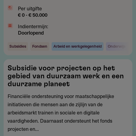
Per uitgifte
€ 0 - € 50.000
Indientermijn:
Doorlopend
Subsidies
Fondsen
Arbeid en werkgelegenheid
Onderwijs
Subsidie
Subsidie voor projecten op het
voor
gebied van duurzaam werk en een
projecten
duurzame planeet
op
Financiële ondersteuning voor maatschappelijke
het
initiatieven die mensen aan de zijlijn van de
gebied
arbeidsmarkt trainen in sociale en digitale
van
vaardigheden. Daarnaast ondersteunt het fonds
duurzaam
projecten en...
werk