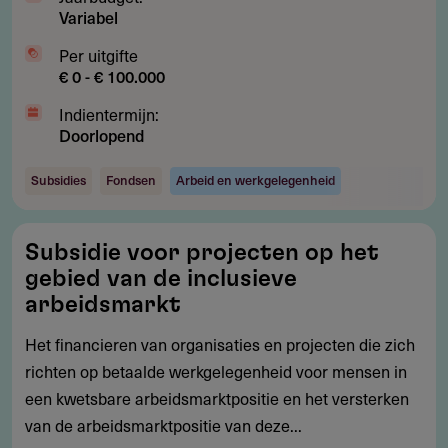
Variabel
Per uitgifte
€ 0 - € 100.000
Indientermijn:
Doorlopend
Subsidies
Fondsen
Arbeid en werkgelegenheid
Subsidie
Subsidie voor projecten op het
voor
gebied van de inclusieve
projecten
arbeidsmarkt
op
Het financieren van organisaties en projecten die zich
het
richten op betaalde werkgelegenheid voor mensen in
gebied
een kwetsbare arbeidsmarktpositie en het versterken
van
van de arbeidsmarktpositie van deze...
de