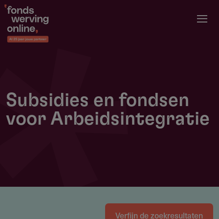
Overslaan
en
naar
de
inhoud
gaan
Subsidies en fondsen
voor Arbeidsintegratie
Verfijn de zoekresultaten