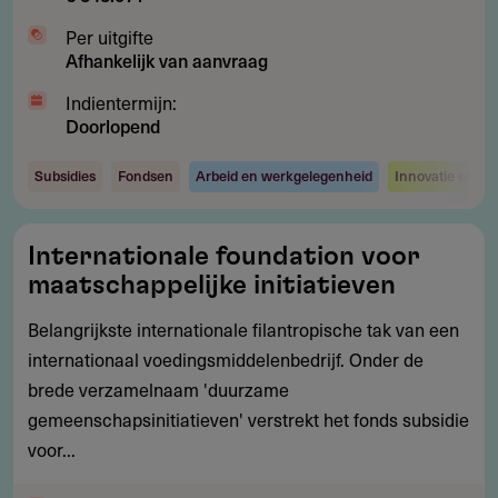
Per uitgifte
Afhankelijk van aanvraag
Indientermijn:
Doorlopend
Subsidies
Fondsen
Arbeid en werkgelegenheid
Innovatie en te
Internationale
Internationale foundation voor
foundation
maatschappelijke initiatieven
voor
maatschappelijke
Belangrijkste internationale filantropische tak van een
initiatieven
internationaal voedingsmiddelenbedrijf. Onder de
brede verzamelnaam 'duurzame
gemeenschapsinitiatieven' verstrekt het fonds subsidie
voor...