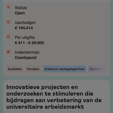
en
Status:
een
Open
duurzame
planeet
Jaarbudget:
€ 194.414
Per uitgifte
€ 411 - € 28.000
Indientermijn:
Doorlopend
Subsidies
Fondsen
Arbeid en werkgelegenheid
Maatschappij e
Innovatieve
Innovatieve projecten en
projecten
onderzoeken te stimuleren die
en
bijdragen aan verbetering van de
onderzoeken
universitaire arbeidsmarkt
te