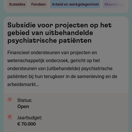
Subsidies
Fondsen
Arbeid en werkgelegenheid
Maatschappij e
Subsidie
Subsidie voor projecten op het
voor
gebied van uitbehandelde
projecten
psychiatrische patiënten
op
Financieel ondersteunen van projecten en
het
wetenschappelijk onderzoek, gericht op het
gebied
ondersteunen van (uitbehandelde) psychiatrische
van
patiënten bij hun terugkeer in de samenleving en de
uitbehandelde
arbeidsmarkt...
psychiatrische
patiënten
Status:
Open
Jaarbudget:
€ 70.000