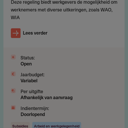
Deze regeling biedt werkgevers de mogelijkheid om
werknemers met diverse uitkeringen, zoals WAO,
WIA
Gebruikersnotities
Lees verder
regeling/verstrekker
Deel je kennis/ervaring over deze regeling of
verstrekker met de Fondswervingonline community.
Status:
Open
Jaarbudget:
Variabel
Relevante links
Per uitgifte
Afhankelijk van aanvraag
UWV Werkgeversportaal
Indientermijn:
Doorlopend
Contact
Subsidies
Arbeid en werkgelegenheid