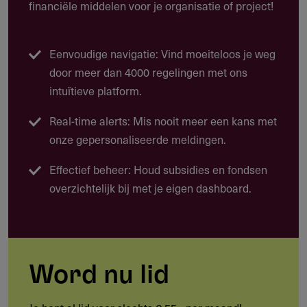
geen hogere premie hoeft te betalen voor de Ziektewet;
financiële middelen voor je organisatie of project!
geen hogere premie hoeft te betalen als hij in de WGA
komt.
Eenvoudige navigatie: Vind moeiteloos je weg
door meer dan 4000 regelingen met ons
intuïtieve platform.
Voorwaarden
Real-time alerts: Mis nooit meer een kans met
onze gepersonaliseerde meldingen.
Je werknemer heeft recht op een no-riskpolis als hij bij het
begin van zijn dienstverband aan een van de volgende
Effectief beheer: Houd subsidies en fondsen
voorwaarden voldoet:
overzichtelijk bij met je eigen dashboard.
Hij heeft een WIA-, WAO-, WAZ- of Wajong-uitkering.
Hij kreeg ooit een Wajong-uitkering.
Hij heeft problemen (gehad) door zijn ziekte of handicap
Word nu lid
bij het volgen van onderwijs. En hij komt binnen 5 jaar
na afloop van het onderwijs bij u in dienst.