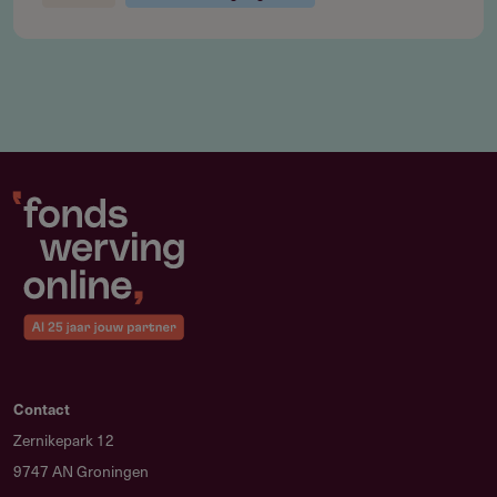
UWV
https://www.uwv.nl/werkgevers/index.aspx
Contact
Zernikepark 12
9747 AN Groningen