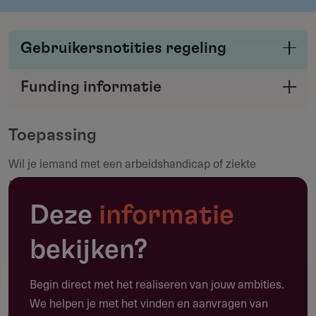
Gebruikersnotities regeling
Deel je kennis/ervaring over deze regeling of
Funding informatie
verstrekker met de Fondswervingonline
Deel deze pagina
community.
Toepassing
Wil je iemand met een arbeidshandicap of ziekte
Maak een notitie
aannemen? Dan kun je gebruikmaken van de no-riskpolis.
Deze
informatie
De no-riskpolis is een regeling die geldt als je een
werknemer met een ziekte of handicap in dienst neemt.
bekijken?
De regeling houdt in dat je:
een Ziektewet-uitkering voor je werknemer kunt krijgen
Begin direct met het realiseren van jouw ambities.
als hij ziek wordt;
We helpen je met het vinden en aanvragen van