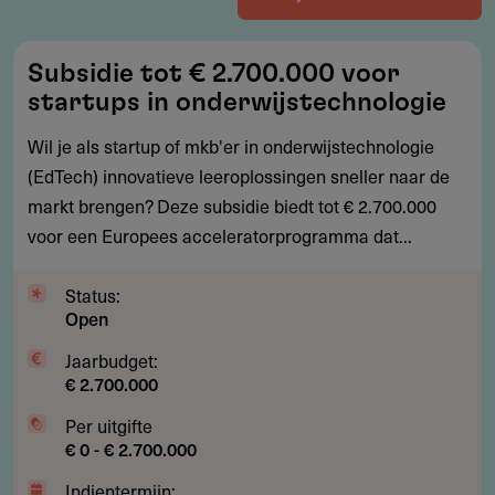
Subsidie
Subsidie tot € 2.700.000 voor
tot
startups in onderwijstechnologie
€
2.700.000
Wil je als startup of mkb'er in onderwijstechnologie
voor
(EdTech) innovatieve leeroplossingen sneller naar de
startups
markt brengen? Deze subsidie biedt tot € 2.700.000
in
voor een Europees acceleratorprogramma dat...
onderwijstechnologie
Status:
Open
Jaarbudget:
€ 2.700.000
Per uitgifte
€ 0 - € 2.700.000
Indientermijn: