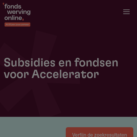
Overslaan
en
naar
de
inhoud
gaan
Subsidies en fondsen
voor Accelerator
Verfijn de zoekresultaten