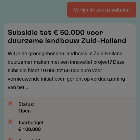
Verfijn de zoekresultaten
Subsidie
Subsidie tot € 50.000 voor
tot
duurzame landbouw Zuid-Holland
€
50.000
Wil je de grondgebonden landbouw in Zuid-Holland
voor
duurzamer maken met een innovatief project? Deze
duurzame
subsidie biedt 10.000 tot 50.000 euro voor
landbouw
vernieuwende initiatieven gericht op verduurzaming
Zuid-
van het...
Holland
Status:
Open
Jaarbudget:
€ 100.000