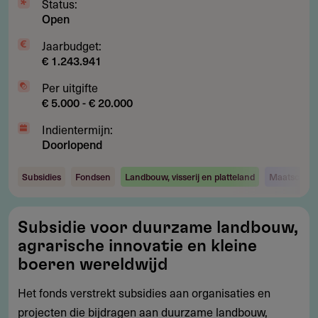
Status:
Open
Jaarbudget:
€ 1.243.941
Per uitgifte
€ 5.000 - € 20.000
Indientermijn:
Doorlopend
Subsidies
Fondsen
Landbouw, visserij en platteland
Maatschapp
Subsidie
Subsidie voor duurzame landbouw,
voor
agrarische innovatie en kleine
duurzame
boeren wereldwijd
landbouw,
Het fonds verstrekt subsidies aan organisaties en
agrarische
projecten die bijdragen aan duurzame landbouw,
innovatie