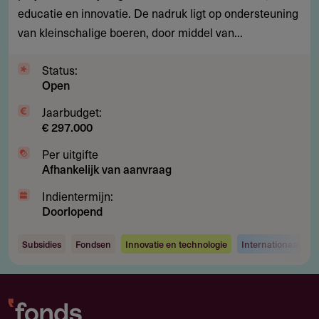
educatie en innovatie. De nadruk ligt op ondersteuning
en
van kleinschalige boeren, door middel van...
kleine
boeren
Status:
wereldwijd
Open
Jaarbudget:
€ 297.000
Per uitgifte
Afhankelijk van aanvraag
Indientermijn:
Doorlopend
Subsidies
Fondsen
Innovatie en technologie
Internationaal on