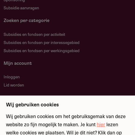
Subsidie aanvragen
Zoeken per categorie
Subsidies en fondsen per activiteit
Subsidies en fondsen per interessegebied
Subsidies en fondsen per werkingsgebied
Mijn account
Inloggen
Lid worden
Nieuwsbrief
Wij gebruiken cookies
Blijf op de hoogte over nieuwe regelingen en
fondsen
Wij gebruiken cookies om het gebruiksgemak van deze
website zo fijn mogelijk te maken. Je kunt
hier
lezen
welke cookies we plaatsen. Wil je dit niet? Klik dan op