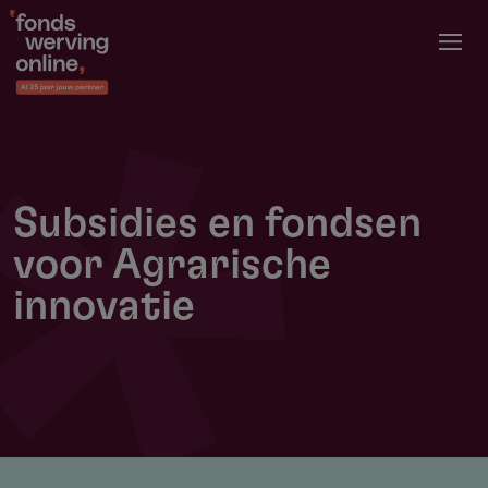
Overslaan
en
naar
de
inhoud
gaan
Subsidies en fondsen
voor Agrarische
innovatie