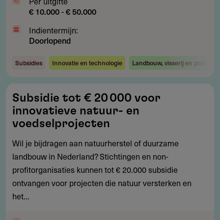
Per uitgifte
€ 10.000 - € 50.000
Indientermijn:
Doorlopend
Subsidies
Innovatie en technologie
Landbouw, visserij en plattelan
Subsidie
Subsidie tot € 20 000 voor
tot
innovatieve natuur- en
€
voedselprojecten
20 000
Wil je bijdragen aan natuurherstel of duurzame
voor
landbouw in Nederland? Stichtingen en non-
innovatieve
profitorganisaties kunnen tot € 20.000 subsidie
natuur-
ontvangen voor projecten die natuur versterken en
en
het...
voedselprojecten