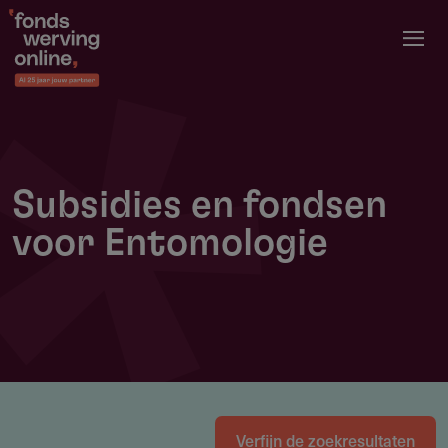
Overslaan
en
naar
de
inhoud
gaan
Subsidies en fondsen
voor Entomologie
Verfijn de zoekresultaten