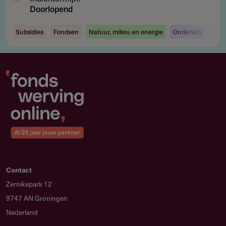
Doorlopend
Subsidies
Fondsen
Natuur, milieu en energie
Onderwijs
Onde
Contact
Zernikepark 12
9747 AN Groningen
Nederland