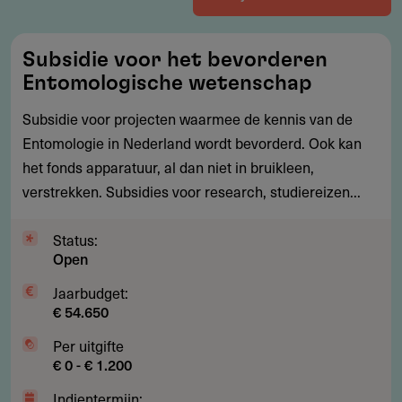
Subsidie
Subsidie voor het bevorderen
voor
Entomologische wetenschap
het
bevorderen
Subsidie voor projecten waarmee de kennis van de
Entomologische
Entomologie in Nederland wordt bevorderd. Ook kan
wetenschap
het fonds apparatuur, al dan niet in bruikleen,
verstrekken. Subsidies voor research, studiereizen...
Status:
Open
Jaarbudget:
€ 54.650
Per uitgifte
€ 0 - € 1.200
Indientermijn: