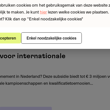
ebruiken cookies om het gebruiksgemak van deze website zo
ijk te maken. Je kunt
hier
lezen welke cookies we plaatsen. 
iet? Klik dan op ''Enkel noodzakelijke cookies"
cepteren
Enkel noodzakelijke cookies
 voor internationale
enement in Nederland? Deze subsidie biedt tot € 3 miljoen 
onale kampioenschappen en kwalificatietoernooien...