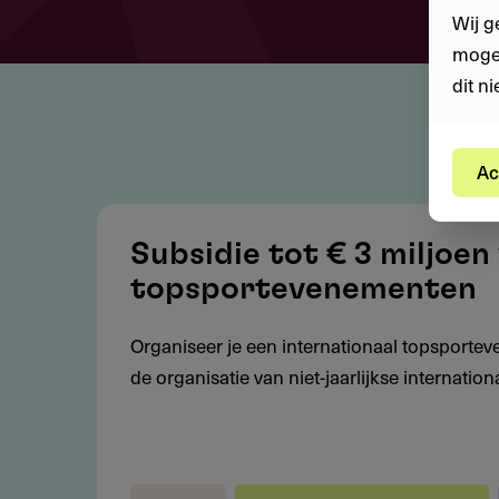
Wij g
mogel
dit n
Ac
Subsidie
tot
Subsidie tot € 3 miljoen
€
topsportevenementen
3
miljoen
Organiseer je een internationaal topsportev
voor
de organisatie van niet-jaarlijkse internati
internationale
topsportevenementen