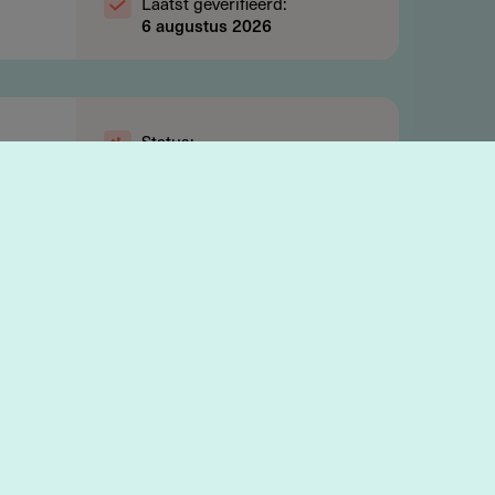
Laatst geverifieerd:
6 augustus 2026
Status:
e
Open
Jaarbudget:
€ 8.000.000
 1,5
Per uitgifte
€ 0 - € 1.500.000
Indientermijn:
augustus 2026
-
mei 2027
Laatst geverifieerd:
6 augustus 2026