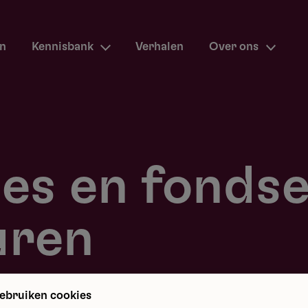
en
Kennisbank
Verhalen
Over ons
ies en fonds
uren
ebruiken cookies