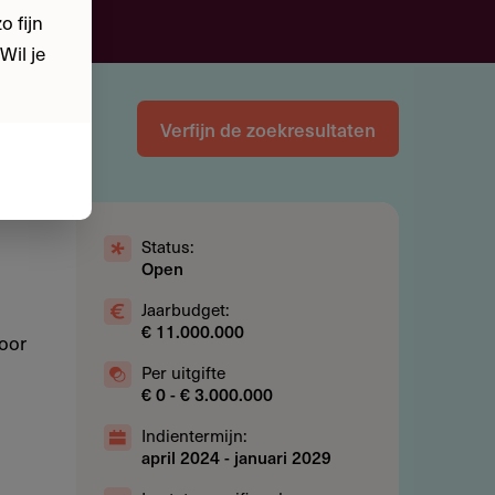
 fijn
Wil je
Verfijn de zoekresultaten
Status:
Open
Jaarbudget:
€ 11.000.000
voor
Per uitgifte
€ 0 - € 3.000.000
Indientermijn:
april 2024
-
januari 2029