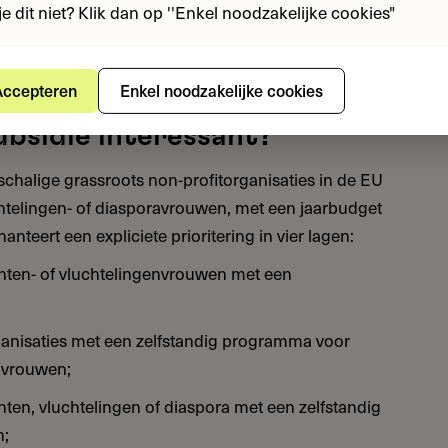
je dit niet? Klik dan op ''Enkel noodzakelijke cookies"
 twaalf maanden, met vier online trainingsmodules
l. Voor organisaties die willen professionaliseren is
ijk deel van de waarde.
ccepteren
Enkel noodzakelijke cookies
ubsidie interessant?
schalige grassroots non-profitorganisaties in de EU
htelingen- of diasporavrouwen, met een jaarbudget
nteert een expliciete prioritering in vier lagen:
anten- of vluchtelingenvrouwen met een
anisaties met een zelfstandig programma voor
nvrouwen;
nten, vluchtelingen of diaspora met een zelfstandig
n;