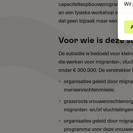
Wil 
capaciteitsopbouwprogramma van
en een fysieke workshop in Brusse
dat geen bijzaak maar een wezenl
A
Voor wie is deze s
De subsidie is bedoeld voor klein
die werken voor migranten-, vluc
onder € 300.000. De verstrekker ha
organisaties geleid door migr
mensenrechtenmissie;
grassroots vrouwenrechtenorg
migranten- en/of vluchtelinge
organisaties geleid door migra
programma voor deze vrouwe