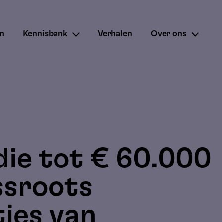
en
Kennisbank
Verhalen
Over ons
die tot € 60.000
ssroots
ies van