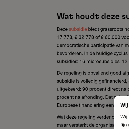
Wat houdt deze su
Deze
subsidie
biedt grassroots n
17.778, € 32.778 of € 60.000 voo
democratische participatie van 
bevorderen. In de huidige cyclus 
subsidies: 16 microsubsidies, 12 
De regeling is opvallend goed afg
subsidie is volledig gefinancierd
uitgekeerd: 90 procent direct na
procent na afronding. Dat scheelt
Europese financiering een struike
Wij
Wij
Wat deze regeling verder ondersche
fij
maar versterkt de organisatie era