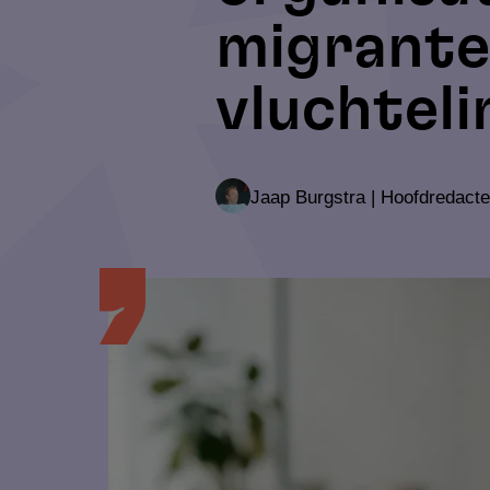
migrante
vluchtel
Jaap Burgstra | Hoofdredacte