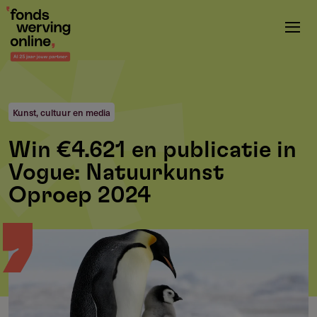
Overslaan
en
naar
de
inhoud
gaan
Kunst, cultuur en media
Win €4.621 en publicatie in
Vogue: Natuurkunst
Oproep 2024