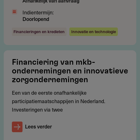
Afhankelijk van aanvraag
Deel je kennis/ervaring over deze regeling of
verstrekker met de Fondswervingonline community.
Indientermijn:
Doorlopend
Financieringen en kredieten
Innovatie en technologie
Contact
Financiering van mkb-
Permira Advisers LLP
ondernemingen en innovatieve
Bockenheimer Landstrasse 33
zorgondernemingen
60325
Frankfurt am Main
Duitsland
Een van de eerste onafhankelijke
https://www.permira.com
participatiemaatschappijen in Nederland.
Investeringen via twee
Lees verder