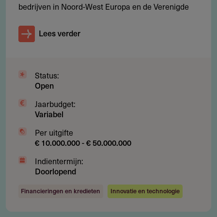
bedrijven in Noord-West Europa en de Verenigde
Financieringsfase
Lees verder
Buy
-out
Groeikapitaal
Status:
Kredietverstrekking (Direct Lending, CLO Management
Open
en Structured Credit)
Jaarbudget:
Variabel
Per uitgifte
€ 10.000.000 - € 50.000.000
Voorwaarden
Indientermijn:
Actief in één van bovengenoemde sectoren
Doorlopend
Groeipotentie
Financieringen en kredieten
Innovatie en technologie
Potentie voor operationele verbetering
Internationale expansie