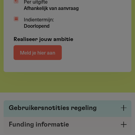
Per uitgifte
Afhankelijk van aanvraag
Indientermijn:
Doorlopend
Realiseer jouw ambitie
Meld je hier aan
Gebruikersnotities regeling
Deel je kennis/ervaring over deze regeling of
Funding informatie
verstrekker met de Fondswervingonline
Deel deze pagina
community.