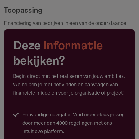
Toepassing
Financiering van bedrijven in een van de onderstaande
Maak een notitie
sectoren.
Deze
informatie
Technologie
De recente geschiedenis van de technologie is er een van
bekijken?
digitale convergentie die de media- en
telecommunicatiesector massaal heeft ontwricht. Maar
Begin direct met het realiseren van jouw ambities.
nieuwe, steeds veranderende technologieën hebben
We helpen je met het vinden en aanvragen van
gevolgen voor bedrijven in elke sector, aangezien
financiële middelen voor je organisatie of project!
'software primacy', de groei van 'big data' en de opkomst
van sociale netwerken een revolutie teweegbrengen in
bestaande bedrijfsmodellen en nieuwe
Eenvoudige navigatie: Vind moeiteloos je weg
groeimogelijkheden creëren.
door meer dan 4000 regelingen met ons
intuïtieve platform.
Consumenten