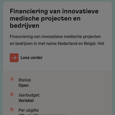
Financiering van innovatieve
medische projecten en
Werkgebied
bedrijven
Internationaal.
Financiering van innovatieve medische projecten
en bedrijven in met name Nederland en België. Het
Lees verder
Aanvragen
Neem eerst contact op met de verstrekker.
Status:
Open
Jaarbudget:
Gebruikersnotities
Variabel
regeling/verstrekker
Per uitgifte