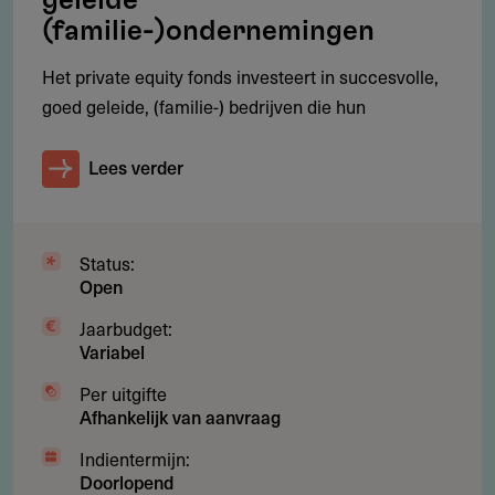
geleide
Nederland
(familie-)ondernemingen
info@npm-capital.com
https://www.npm-capital.com/nl
Het private equity fonds investeert in succesvolle,
goed geleide, (familie-) bedrijven die hun
Lees verder
Status:
Open
Jaarbudget:
Variabel
Per uitgifte
Afhankelijk van aanvraag
Indientermijn:
Doorlopend