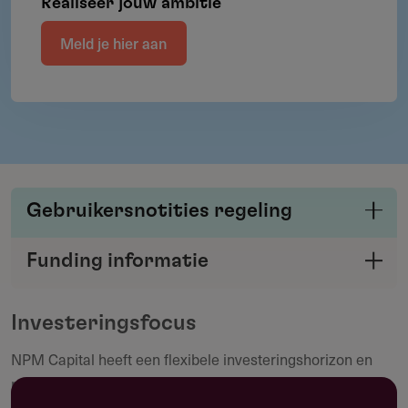
Realiseer jouw ambitie
Meld je hier aan
Gebruikersnotities regeling
Deel je kennis/ervaring over deze regeling of
Funding informatie
verstrekker met de Fondswervingonline
Deel deze pagina
community.
Investeringsfocus
NPM
Capital
heeft een flexibele investeringshorizon en
Maak een notitie
ruimschoots beschikbaarheid over kapitaal, waardoor zij