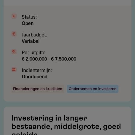
Status:
Open
Gebruikersnotities
Jaarbudget:
regeling/verstrekker
Variabel
Deel je kennis/ervaring over deze regeling of
Per uitgifte
verstrekker met de Fondswervingonline community.
€ 2.000.000 - € 7.500.000
Indientermijn:
Doorlopend
Financieringen en kredieten
Ondernemen en investeren
Contact
NPM Capital N.V
Breitnerstraat 1
Investering in langer
Postbus 7224
bestaande, middelgrote, goed
1007 JE
Amsterdam