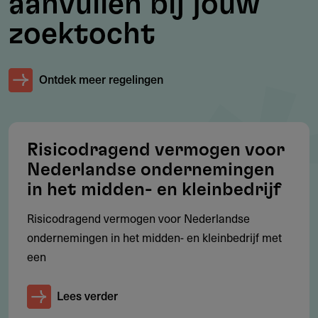
aanvullen bij jouw
Een sterk en toegewijd management team
zoektocht
Groeipotentie middels een geografisch en/of over
sectoren schaalbaar model of via buy-and-build
Ontdek meer regelingen
Ondernemingen waarin wij een initieel equity ticket van
€ 35 à € 300 miljoen kunnen investeren
Risicodragend vermogen voor
Nederlandse ondernemingen
Investeringsbedragen
in het midden- en kleinbedrijf
Van € 35 tot € 300 miljoen.
Risicodragend vermogen voor Nederlandse
ondernemingen in het midden- en kleinbedrijf met
een
Aanvragen
Zie contactgegevens.
Lees verder