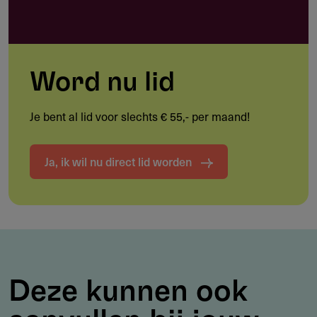
Groeikapitaal
NPM
investeert zowel als
meerderheids
- en als
minderheidsaandeelhouder.
Word nu lid
Je bent al lid voor slechts € 55,- per maand!
Regio
Ja, ik wil nu direct lid worden
Benelux
Investeringscriteria
Een hoofdkantoor in de Benelux
Een verdedigbare marktpositie of een duurzaam
Deze kunnen ook
competitief voordeel