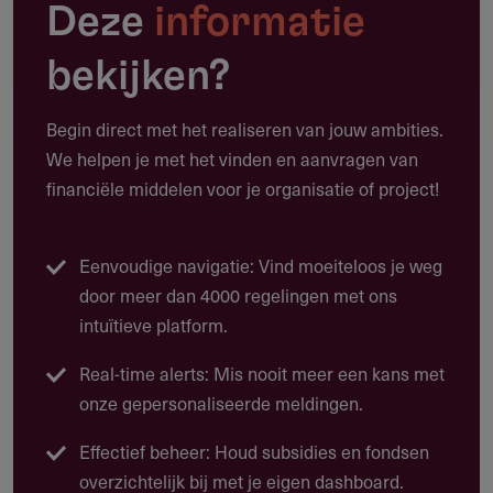
samen met de participaties verder vooruit kunnen kijken
Deze
informatie
om te investeren in lange termijn waarde creatie.
bekijken?
Dit doen zij door management te stimuleren in hun
ondernemerschap en hen daar actief bij te ondersteunen
Begin direct met het realiseren van jouw ambities.
via o.a. de onderstaande thema´s.
We helpen je met het vinden en aanvragen van
Thema´s
financiële middelen voor je organisatie of project!
Everything is Digital
Feeding the World
Eenvoudige navigatie: Vind moeiteloos je weg
door meer dan 4000 regelingen met ons
Sustainable Future
intuïtieve platform.
Healthy Life and Learning
Real-time alerts: Mis nooit meer een kans met
onze gepersonaliseerde meldingen.
Financieringsfase
Effectief beheer: Houd subsidies en fondsen
overzichtelijk bij met je eigen dashboard.
Management Buy-O
uts