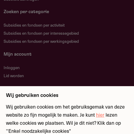
Zoeken per categorie
Subsidies en fondsen per activiteit
Subsidies en fondsen per interessegebied
Subsidies en fondsen per werkingsgebied
Mijn account
Inloggen
Lid worden
Nieuwsbrief
Wij gebruiken cookies
Blijf op de hoogte over nieuwe regelingen en
fondsen
Wij gebruiken cookies om het gebruiksgemak van deze
website zo fijn mogelijk te maken. Je kunt
hier
lezen
welke cookies we plaatsen. Wil je dit niet? Klik dan op
Meld je aan
''Enkel noodzakelijke cookies"