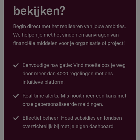
bekijken?
Hierbij kan onder meer gedacht worden aan:
(Familie)bedrijven waar geen opvolging is, of waarbij de
Begin direct met het realiseren van jouw ambities.
financiering van de overname financieel niet haalbaar is
We helpen je met het vinden en aanvragen van
voor de opvolger.
financiële middelen voor je organisatie of project!
Management Buy-out (MBO), hierbij neemt de huidige
directie de onderneming over van de oorspronkelijke
Eenvoudige navigatie: Vind moeiteloos je weg
eigenaar; vaak is hier additioneel kapitaal benodigd.
door meer dan 4000 regelingen met ons
Management Buy-in (MBI), hierbij neemt een
intuïtieve platform.
buitenstaander de onderneming over van de
Real-time alerts: Mis nooit meer een kans met
oorspronkelijke eigenaar; vaak is hier additioneel
onze gepersonaliseerde meldingen.
kapitaal benodigd.
Pre-exit; hierbij wenst de huidige eigenaar een gedeelte
Effectief beheer: Houd subsidies en fondsen
van zijn aandelenbezit te vervreemden, ten einde over
overzichtelijk bij met je eigen dashboard.
een aantal jaren het resterende deel te vervreemden.