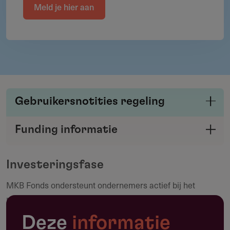
Meld je hier aan
Gebruikersnotities regeling
Deel je kennis/ervaring over deze regeling of
Funding informatie
verstrekker met de Fondswervingonline
Deel deze pagina
community.
Investeringsfase
MKB Fonds ondersteunt ondernemers actief bij het
Maak een notitie
realiseren van gefaseerde bedrijfsopvolging,
professionaliseren van de onderneming en groei middels
Deze
informatie
overnames (buy & build).