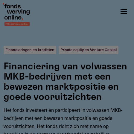
Overslaan
en
naar
de
inhoud
gaan
Financieringen en kredieten
Private equity en Venture Capital
Financiering van volwassen
MKB-bedrijven met een
bewezen marktpositie en
goede vooruitzichten
Het fonds investeert en participeert in volwassen MKB-
bedrijven met een bewezen marktpositie en goede
vooruitzichten. Het fonds richt zich met name op
bedrijven in de sectoren groothandel en zakelijke