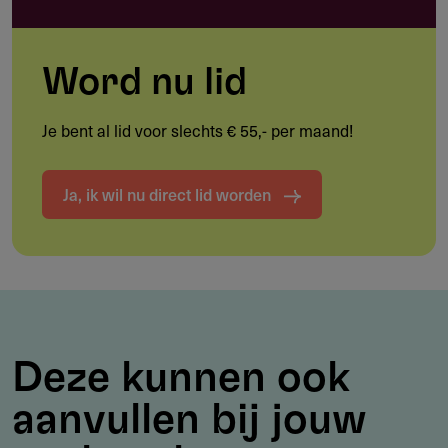
Buy & Build; uitbreiding van de activiteiten, bijvoorbeeld
door een overname van een ander bedrijf.
Word nu lid
Je bent al lid voor slechts € 55,- per maand!
Sectoren
MKB Fonds investeert voornamelijk in de sectoren
Ja, ik wil nu direct lid worden
groothandel en zakelijke dienstverlening (onder andere
ICT).
Regio
Nederland.
Deze kunnen ook
aanvullen bij jouw