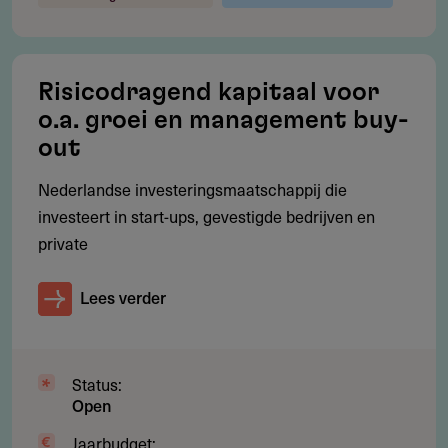
Contact
MKB Fonds
Risicodragend kapitaal voor
Amsteldijk Noord 55
o.a. groei en management buy-
Postbus 2127
out
1180 EC
Amstelveen
Nederlandse investeringsmaatschappij die
Nederland
investeert in start-ups, gevestigde bedrijven en
info@mkb-fonds.nl
private
https://mkb-fonds.nl
Lees verder
Status:
Open
Jaarbudget: