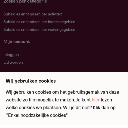
Zoeken per categorie
Subsidies en fondsen per activiteit
Subsidies en fondsen per interessegebied
Subsidies en fondsen per werkingsgebied
Mijn account
Inloggen
Lid worden
Nieuwsbrief
Wij gebruiken cookies
Blijf op de hoogte over nieuwe regelingen en
fondsen
Wij gebruiken cookies om het gebruiksgemak van deze
website zo fijn mogelijk te maken. Je kunt
hier
lezen
welke cookies we plaatsen. Wil je dit niet? Klik dan op
Meld je aan
''Enkel noodzakelijke cookies"