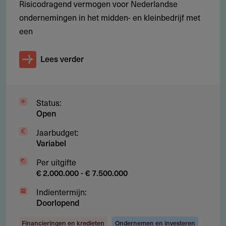
Risicodragend vermogen voor Nederlandse
investeerders
ondernemingen in het midden- en kleinbedrijf met
een
Aanvragen
Lees verder
Zie contactgegevens.
Status:
Open
Jaarbudget:
Gebruikersnotities
Variabel
regeling/verstrekker
Per uitgifte
Deel je kennis/ervaring over deze regeling of
€ 2.000.000 - € 7.500.000
verstrekker met de Fondswervingonline community.
Indientermijn:
Doorlopend
Financieringen en kredieten
Ondernemen en investeren