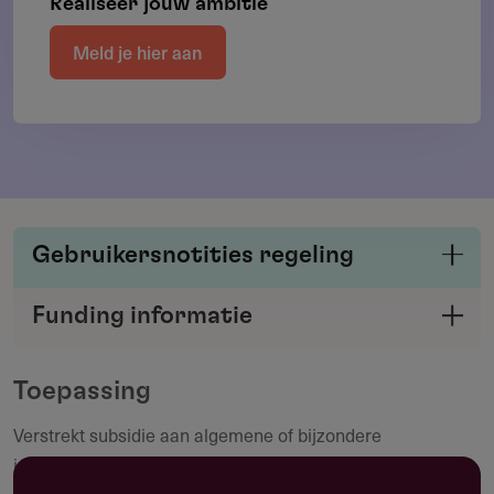
Realiseer jouw ambitie
Meld je hier aan
Gebruikersnotities regeling
Deel je kennis/ervaring over deze regeling of
Funding informatie
verstrekker met de Fondswervingonline
Deel deze pagina
community.
Toepassing
Verstrekt subsidie aan algemene of bijzondere
Maak een notitie
instellingen, welke werkzaam zijn op maatschappelijk- of