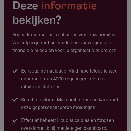
cultureel terrein, dan wel op het gebied van de
Deze
informatie
volksgezondheid, al dan niet ter ondersteuning van
bepaalde projecten.
bekijken?
Daarnaast verstrekt het fonds beurzen aan studenten
Begin direct met het realiseren van jouw ambities.
geneeskunde, in het bijzonder de homeopathie, voor zover
We helpen je met het vinden en aanvragen van
hier niet door de overheid in wordt voorzien.
financiële middelen voor je organisatie of project!
Eenvoudige navigatie: Vind moeiteloos je weg
Doelgroep
door meer dan 4000 regelingen met ons
Organisaties en projecten op maatschappelijk- of
intuïtieve platform.
cultureel terrein, dan wel op het gebied van de
Real-time alerts: Mis nooit meer een kans met
volksgezondheid
onze gepersonaliseerde meldingen.
Studenten geneeskunde, in het bijzonder de
Effectief beheer: Houd subsidies en fondsen
homeopathie
overzichtelijk bij met je eigen dashboard.