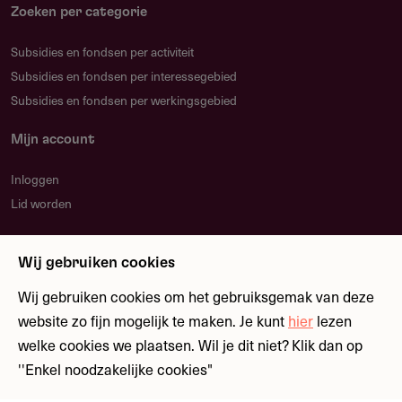
Zoeken per categorie
Subsidies en fondsen per activiteit
Subsidies en fondsen per interessegebied
Subsidies en fondsen per werkingsgebied
Mijn account
Inloggen
Lid worden
Nieuwsbrief
Wij gebruiken cookies
Blijf op de hoogte over nieuwe regelingen en
fondsen
Wij gebruiken cookies om het gebruiksgemak van deze
website zo fijn mogelijk te maken. Je kunt
hier
lezen
welke cookies we plaatsen. Wil je dit niet? Klik dan op
Meld je aan
''Enkel noodzakelijke cookies"