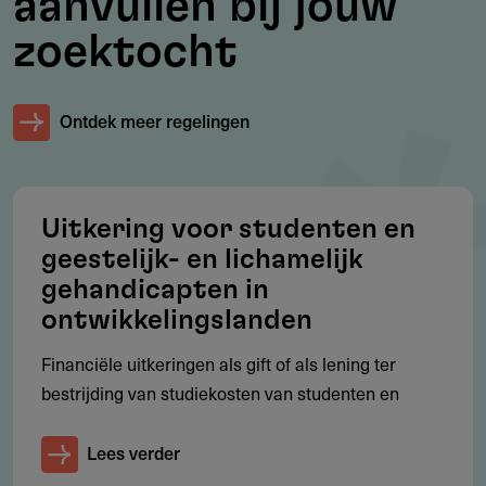
aanvullen bij jouw
Meesturen studenten geneeskunde
zoektocht
Projectplan
Begroting voor komend studiejaar
Ontdek meer regelingen
Overzicht van de studieresultaten van het afgelopen
jaar
Uitkering voor studenten en
geestelijk- en lichamelijk
Bijlagen
gehandicapten in
ontwikkelingslanden
Statuten
217.54 kB
Financiële uitkeringen als gift of als lening ter
bestrijding van studiekosten van studenten en
Lees verder