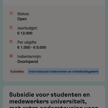
Gebruikersnotities
regeling/verstrekker
Status:
Deel je kennis/ervaring over deze regeling of
Open
verstrekker met de Fondswervingonline community.
Jaarbudget:
€ 12.000
Per uitgifte
€ 1.000 - € 5.000
Contact
Indientermijn:
Doorlopend
Buwalda Stichting
De Krite 6
Subsidies
Internationaal ondernemen en ontwikkelingswerk
8748 GG
Witmarsum
Nederland
Subsidie voor studenten en
Statuten
217.54 kB
medewerkers universiteit,