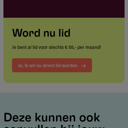
Werkgebied
Nederland.
Word nu lid
Je bent al lid voor slechts € 55,- per maand!
Voorwaarden
Ja, ik wil nu direct lid worden
De student geneeskunde moet minder draagkrachtig
zijn
Zie ook de statuten (zie bijlage).
Aanvragen
Deze kunnen ook
Schriftelijk (zie contactgegevens).