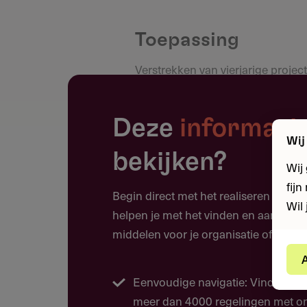
Toepassing
Verstrekken van vierjarige project
auteurshonoraria en redactiekost
Deze
informati
Wij
Doelgroep
bekijken?
Wij
Aanvragen is mogelijk voor in Ne
fij
Begin direct met het realiseren van j
rechtsbevoegdheid zonder winstoo
Wil 
helpen je met het vinden en aanvrage
tijdschrift.
middelen voor je organisatie of projec
A
Eenvoudige navigatie: Vind moeit
Voorwaarden
meer dan 4000 regelingen met ons