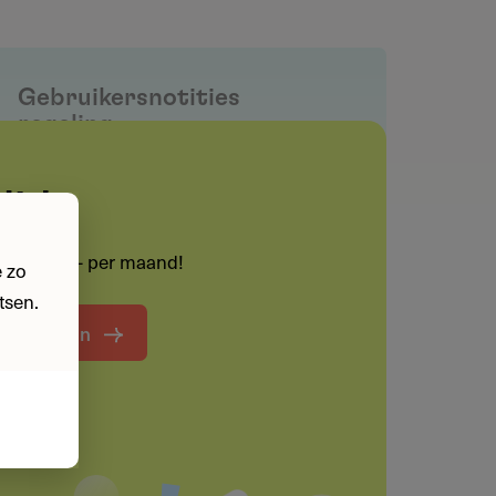
Gebruikersnotities
regeling
Deel je kennis/ervaring over deze
lid
regeling of verstrekker met de
Fondswervingonline community.
lechts € 55,- per maand!
 zo
tsen.
Maak een notitie
t lid worden
Funding informatie
Deel deze pagina