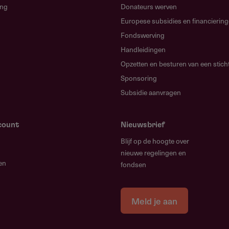
ing
Donateurs werven
Europese subsidies en financierin
Fondswerving
Handleidingen
enbladen zijn uitgesloten van aanvragen, met
Opzetten en besturen van een stich
oor de beroepspraktijk van literair schrijven en
Sponsoring
Subsidie aanvragen
count
Nieuwsbrief
Blijf op de hoogte over
nieuwe regelingen en
 € 60.000 subsidie, ofwel maximaal € 15.000 per jaar.
en
fondsen
ag door de redactie worden aangewend ter dekking
noraria.
Meld je aan