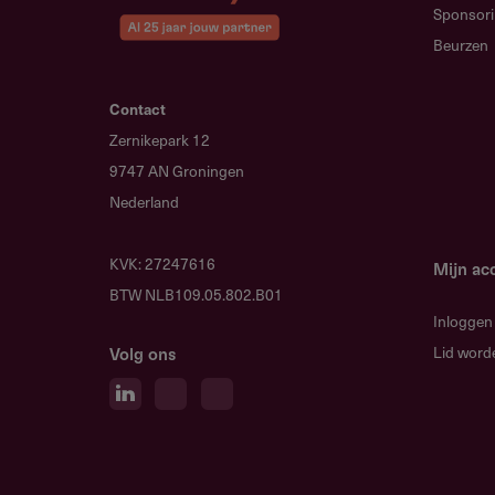
Sponsor
Beurzen
Restricties
Contact
Wetenschappelijke, vak- en led
Zernikepark 12
uitzondering van tijdschriften v
9747 AN Groningen
vertalen
Nederland
KVK: 27247616
Mijn ac
BTW NLB109.05.802.B01
Subsidie
Inloggen
Een tijdschrift ontvangt maximaal
Lid word
Volg ons
Maximaal 25% van de subsidie m
van andere kosten dan auteursho