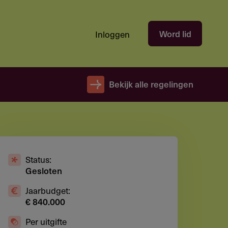
Hoofdnavigatie
Word lid
Inloggen
gebruikersectie
-
niet
Bekijk alle regelingen
ingelogd
Status:
Gesloten
Jaarbudget:
€ 840.000
Per uitgifte