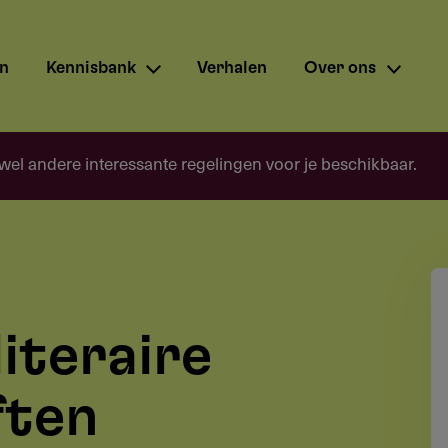
en
Kennisbank
Verhalen
Over ons
 wel andere interessante regelingen voor je beschikbaar.
literaire
ften