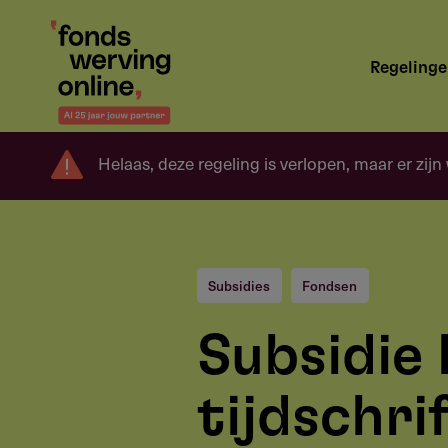
Overslaan
en
Hoofdnavigatie
naar
Regeling
de
inhoud
gaan
Helaas, deze regeling is verlopen, maar er zijn
Subsidies
Fondsen
Subsidie 
tijdschri