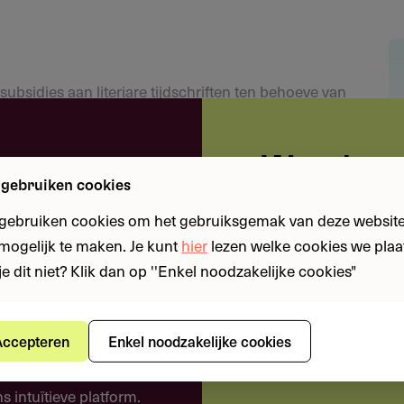
subsidies aan literiare tijdschriften ten behoeve van
en.
e
Word nu 
 gebruiken cookies
Je bent al lid voor s
 gebruiken cookies om het gebruiksgemak van deze website
derland gevestigde rechtspersoon met volledige
n mogelijk te maken. Je kunt
hier
lezen welke cookies we plaa
ouw ambities. We
gmerk, met als activiteit het produceren van een
je dit niet? Klik dan op ''Enkel noodzakelijke cookies"
Ja, ik wil nu direc
n van financiële
t!
ccepteren
Enkel noodzakelijke cookies
eloos je weg door
 intuïtieve platform.