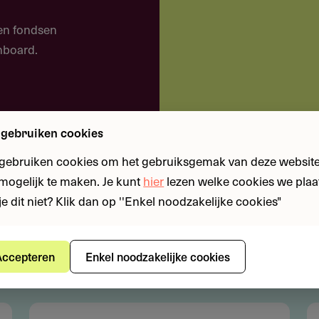
 en fondsen
 zoals stichtingen en verenigingen.
shboard.
 gebruiken cookies
 gebruiken cookies om het gebruiksgemak van deze website
n mogelijk te maken. Je kunt
hier
lezen welke cookies we plaa
je dit niet? Klik dan op ''Enkel noodzakelijke cookies"
aanvullen bij jouw
en CultuurFonds op Naam van het Prins Bernhard
ccepteren
Enkel noodzakelijke cookies
 zelf of een aanvraag gehonoreerd wordt uit het eigen