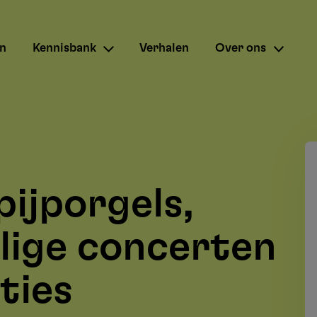
en
Kennisbank
Verhalen
Over ons
pijporgels,
lige concerten
ties