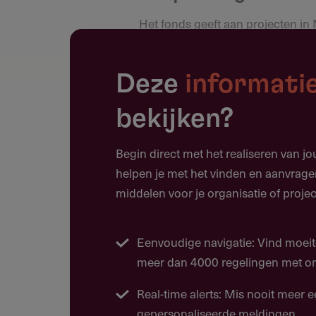
Het fonds geeft aan projecten in
kleinschalige concerten en/of ex
Voorbeelden ondersteunde pro
Deze
informati
Restauratie orgel
bekijken?
Concertreeks
Muziektheaterproductie
Begin direct met het realiseren van j
helpen je met het vinden en aanvrage
Muziekproductie
middelen voor je organisatie of projec
Tentoonstelling
Concours
Eenvoudige navigatie: Vind moeit
Lesmateriaal aanschaf doe-org
meer dan 4000 regelingen met ons
Real-time alerts: Mis nooit meer 
gepersonaliseerde meldingen.