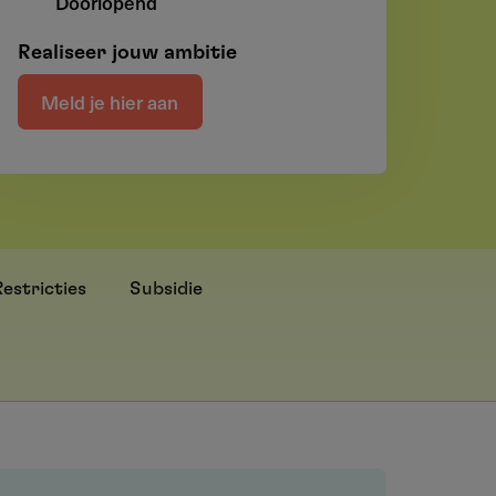
Doorlopend
Realiseer jouw ambitie
Meld je hier aan
Restricties
Subsidie