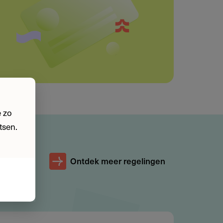
 zo
tsen.
Ontdek meer regelingen