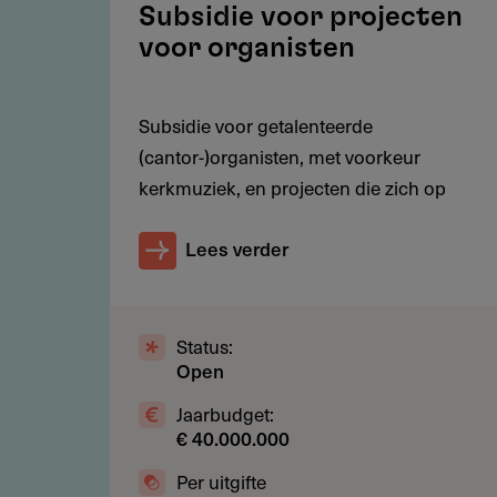
budget, uit dat van een Fonds op 
Subsidie voor projecten
aanvraag moet je dus voldoen aan
voor organisten
Subsidie voor getalenteerde
Voorwaarden
(cantor-)organisten, met voorkeur
kerkmuziek, en projecten die zich op
Wil je snel te weten komen of jo
'quickscan' op de website van het 
Lees verder
Je kunt ook het document 'Beste
specifieke richtlijnen (zie bijlag
daarnaast een aantal aanvullende
Status:
Open
Jaarbudget:
€ 40.000.000
Restricties
Per uitgifte
Het fonds neemt geen verzoeken 