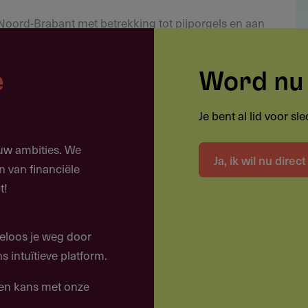
 Noord-Brabant met betrekking tot pijporgels en aan
posities op monumentale locaties.
jecten
e
Word nu 
Je bent al lid voor s
ouw ambities. We
Ja, ik wil nu direc
n van financiële
t!
eloos je weg door
el
 intuïtieve platform.
een kans met onze