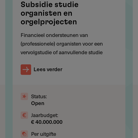
Naam, of uit een combinatie. Bij een eventuele
Subsidie studie
 de criteria van het overkoepelende fonds.
organisten en
orgelprojecten
Financieel ondersteunen van
(professionele) organisten voor een
vervolgstudie of aanvullende studie
uw project voldoet aan de voorwaarden? Doe dan de
fonds (zie links).
Lees verder
dingenbeleid' raadplegen voor de algemene en
en). De provinciale afdeling Noord-Brabant kent
 voorwaarden (zie links).
Status:
Open
Jaarbudget:
€ 40.000.000
Per uitgifte
in behandeling voor: