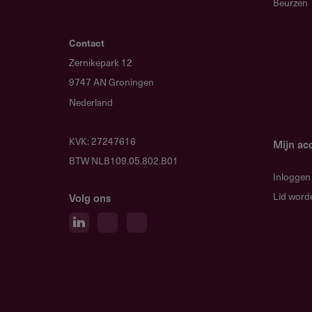
Beurzen
Online, via de website van het fond
Contact
Aanvragen worden behandeld doo
Zernikepark 12
9747 AN Groningen
Meesturen
Nederland
KvK nummer en een uittreksel v
IBAN rekeningnummer
KVK: 27247616
Mijn ac
BTW NLB109.05.802.B01
Motivatiebrief
Inloggen
Kopie statuten
Lid word
Volg ons
Meest recente jaarverslag (jaar
Projectplan/concept
Projectbegroting en dekkings
PR- en marketingplan (bij midd