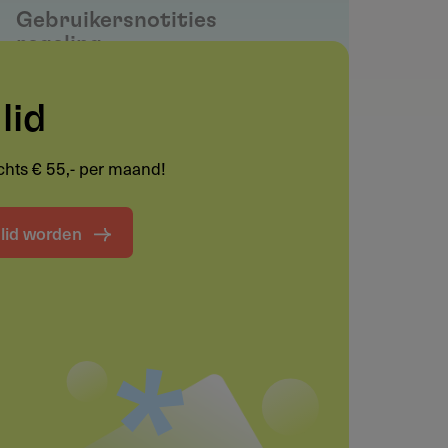
Gebruikersnotities
regeling
Deel je kennis/ervaring over deze
lid
regeling of verstrekker met de
Fondswervingonline community.
lechts € 55,- per maand!
Maak een notitie
t lid worden
Funding informatie
Deel deze pagina