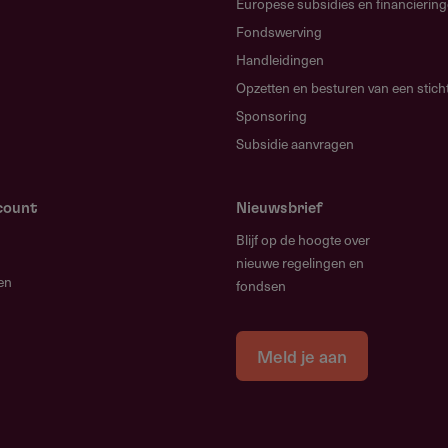
Europese subsidies en financierin
Fondswerving
s (zie links).
Handleidingen
r het Prins Bernhard Cultuurfonds Noord-Brabant.
Opzetten en besturen van een stich
Sponsoring
Subsidie aanvragen
an inschrijving
count
Nieuwsbrief
Blijf op de hoogte over
nieuwe regelingen en
en
fondsen
overzicht en jaarrekening)
Meld je aan
plan
elgrote en grote projecten)