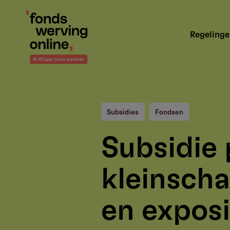
Overslaan
en
Hoofdnavigatie
naar
Regeling
de
inhoud
gaan
Subsidies
Fondsen
Subsidie 
kleinscha
en exposi