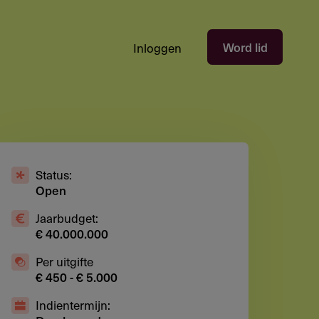
Hoofdnavigatie
Word lid
Inloggen
gebruikersectie
-
niet
ingelogd
Status:
Open
Jaarbudget:
€ 40.000.000
Per uitgifte
€ 450 - € 5.000
Indientermijn: