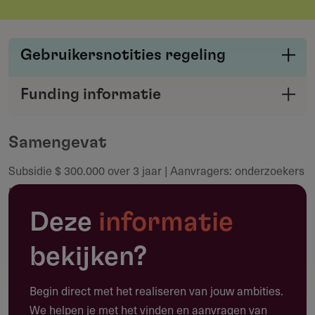
Gebruikersnotities regeling
Deel je kennis/ervaring over deze regeling of
Funding informatie
verstrekker met de Fondswervingonline
Deel deze pagina
community.
Samengevat
Subsidie $ 300.000 over 3 jaar | Aanvragers: onderzoekers
Maak een notitie
met PhD (max 10 jaar oud) | Deadline: 31 juli 2026 |
Maximaal 10 fellowships
Deze
informatie
bekijken?
Toepassing
Begin direct met het realiseren van jouw ambities.
Waarvoor kun je deze subsidie gebruiken?
We helpen je met het vinden en aanvragen van