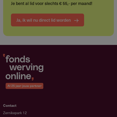
Je bent al lid voor slechts € 55,- per maand!
Doelgroep
Ja, ik wil nu direct lid worden
Wie kan deze subsidie aanvragen?
Beginnende en mid-career onderzoekers wereldwijd die in
dienst zijn van een universiteit of onderzoeksinstituut en
hun PhD of gelijkwaardig onderzoeksdoctoraat in de
afgelopen tien jaar behaalden.
Onderzoekers met een PhD behaald op of na 1 januari
2016
In dienst van een universiteit of onderzoeksinstituut bij
aanvang van de fellowship
Een MD-graad of gelijkwaardig (zoals MBBS) telt als
gelijkwaardig onderzoeksdoctoraat
Contact
Individuele aanvragers — onderzoeksteams komen niet
Zernikepark 12