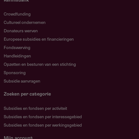
Kennisbank
PhD niet eerder behaald dan 1 januari 2016;
Crowdfunding
gedocumenteerde loopbaanonderbrekingen kunnen
Cultureel ondernemen
deze termijn verlengen
Donateurs werven
In dienst van een universiteit of onderzoeksinstituut bij
Europese subsidies en financieringen
de start van de fellowship
Fondswerving
De financiering wordt toegekend aan en beheerd door
Handleidingen
je instelling
Opzetten en besturen van een stichting
Sponsoring
Individuele aanvraag die aansluit bij minimaal één
Subsidie aanvragen
onderzoeksthema
Deelname aan bijeenkomsten en cohortactiviteiten
Zoeken per categorie
gedurende de looptijd van drie jaar
Subsidies en fondsen per activiteit
Subsidies en fondsen per interessegebied
Subsidies en fondsen per werkingsgebied
Restricties
Mijn account