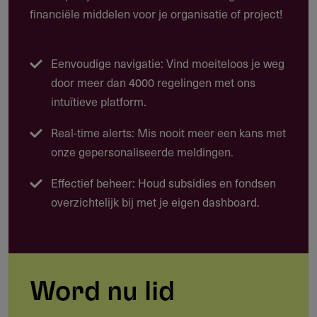
financiële middelen voor je organisatie of project!
Deze subsidie biedt $ 300.000 over drie jaar voor
onderzoek dat het inzicht vergroot in hoe kinderen zich
ontwikkelen en gedijen in uiteenlopende omstandigheden.
Eenvoudige navigatie: Vind moeiteloos je weg
Het onderzoek sluit aan bij minimaal één van drie thema's.
door meer dan 4000 regelingen met ons
De jongste kinderen (0–8 jaar) in crisis- en
intuïtieve platform.
conflictsituaties, inclusief humanitaire noodsituaties en
Real-time alerts: Mis nooit meer een kans met
langdurige ontheemding
onze gepersonaliseerde meldingen.
Inclusie en welzijn van neurodivergente kinderen (tot 18
Effectief beheer: Houd subsidies en fondsen
jaar), met een focus op autisme en ADHD
overzichtelijk bij met je eigen dashboard.
Leren en ontwikkeling van kinderen (tot 18 jaar) in een
wereld met kunstmatige intelligentie (AI)
De rol van spel mag worden onderzocht waar relevant,
maar is optioneel en geen voorwaarde voor deelname.
Word nu lid