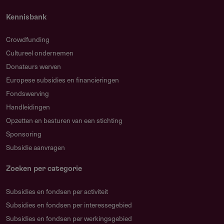
Waar is deze subsidie beschikbaar?
Kennisbank
Wereldwijd. Projecten kunnen overal ter wereld
Crowdfunding
plaatsvinden. Je hebt wel een bankrekening nodig die
Cultureel ondernemen
elektronische betalingen in Amerikaanse dollars kan
Donateurs werven
ontvangen.
Europese subsidies en financieringen
Fondswerving
Handleidingen
Opzetten en besturen van een stichting
Voorwaarden
Sponsoring
Welke voorwaarden gelden?
Subsidie aanvragen
Maximaal 7 jaar ervaring in natuurbescherming
Zoeken per categorie
Eén aanvraag per aanvrager
Subsidies en fondsen per activiteit
Aanvraag uitsluitend via het online aanvraagportal;
Subsidies en fondsen per interessegebied
aanvragen per e-mail worden niet behandeld
Subsidies en fondsen per werkingsgebied