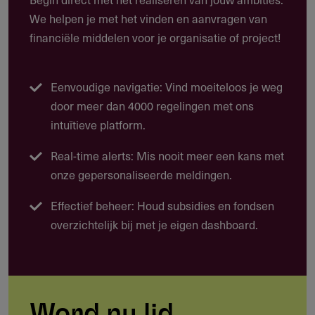
Waarvoor kun je deze subsidie gebruiken?
We helpen je met het vinden en aanvragen van
financiële middelen voor je organisatie of project!
Deze subsidie biedt tot $ 5.000 voor individuele
natuurbeschermers die zich inzetten voor de bescherming
van bedreigde diersoorten, habitats en ecosystemen
Eenvoudige navigatie: Vind moeiteloos je weg
wereldwijd. Acht aanvragers ontvangen in 2026 een
door meer dan 4000 regelingen met ons
subsidie voor een projectperiode van één jaar.
intuïtieve platform.
Bestaande of nieuwe natuurbeschermingsinitiatieven,
Real-time alerts: Mis nooit meer een kans met
inclusief pilot- en proof-of-conceptprojecten
onze gepersonaliseerde meldingen.
Veldonderzoek en uitvoering van
Effectief beheer: Houd subsidies en fondsen
beschermingsactiviteiten
overzichtelijk bij met je eigen dashboard.
Reiskosten en redelijke projectgerelateerde uitgaven
Ondersteuning van lokaal personeel in het projectland
Stagevergoedingen en honoraria voor gastsprekers (per
geval beoordeeld)
Word nu lid