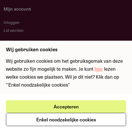
Projectactiviteiten uitvoerbaar tussen september 2026
Mijn account
en september 2027
Toegang tot een bankrekening voor elektronische
Inloggen
betalingen in USD
Lid worden
Je toont aan hoe de financiering direct bijdraagt aan
Nieuwsbrief
bescherming van bedreigde soorten, habitats,
Wij gebruiken cookies
Blijf op de hoogte over nieuwe regelingen en
ecosystemen of biodiversiteit
fondsen
Wij gebruiken cookies om het gebruiksgemak van deze
website zo fijn mogelijk te maken. Je kunt
hier
lezen
Na toekenning gelden aanvullende verplichtingen,
welke cookies we plaatsen. Wil je dit niet? Klik dan op
waaronder deelname aan minimaal één virtueel
Meld je aan
''Enkel noodzakelijke cookies"
netwerkevenement, medewerking aan een educatieve les,
een halfjaarlijkse en een eindrapportage, en een financiële
eindverantwoording met bonnen.
Accepteren
Ⓒ Fondswervingonline 2026
Gebruikersvoorwaarden
Privacystatement
Enkel noodzakelijke cookies
Cookies
Restricties