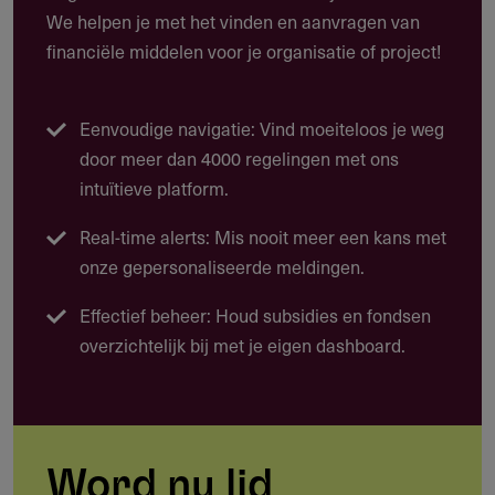
Waarvoor kun je deze subsidie gebruiken?
We helpen je met het vinden en aanvragen van
financiële middelen voor je organisatie of project!
Deze subsidie biedt tussen de 50.000 en 125.000 euro per
kalenderjaar voor een tweejarig activiteitenprogramma
binnen vormgeving, architectuur of digitale cultuur. Het
Eenvoudige navigatie: Vind moeiteloos je weg
programma vormt de kerntaak van je instelling en draagt
door meer dan 4000 regelingen met ons
bij aan kwaliteit, ontwikkeling en professionalisering van
intuïtieve platform.
de creatieve industrie.
Real-time alerts: Mis nooit meer een kans met
Programma's binnen vormgeving, architectuur of
onze gepersonaliseerde meldingen.
digitale cultuur
Effectief beheer: Houd subsidies en fondsen
Cross-overs tussen deze drie ontwerpdisciplines
overzichtelijk bij met je eigen dashboard.
Activiteiten van labs, werkplaatsen, platforms en
presentatieplekken
Programma's die ontwerpkracht inzetten bij
maatschappelijke opgaven
Word nu lid