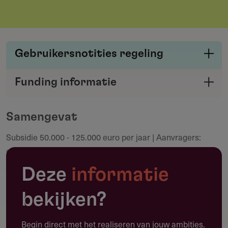
Gebruikersnotities regeling
Deel je kennis/ervaring over deze regeling of
Funding informatie
verstrekker met de Fondswervingonline
Deel deze pagina
community.
Samengevat
Subsidie 50.000 - 125.000 euro per jaar | Aanvragers:
Maak een notitie
culturele instellingen | Deadline: 15 juni 2026 | Looptijd: 2
jaar (2027-2028)
Deze
informatie
bekijken?
Toepassing
Begin direct met het realiseren van jouw ambities.