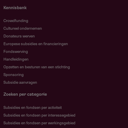
Instelling is gevestigd binnen het Koninkrijk en
Kennisbank
ingeschreven in het handelsregister
Crowdfunding
Activiteitenprogramma vormt de kerntaak van de
Cultureel ondernemen
instelling
Donateurs werven
Gevraagde subsidie tussen 50.000 en 125.000 euro per
Europese subsidies en financieringen
kalenderjaar
Fondswerving
Handleidingen
Maximaal 80% van de directe activiteitenlasten wordt
Opzetten en besturen van een stichting
gesubsidieerd (minimaal 20% cofinanciering)
Sponsoring
Tweejarig programma met gedetailleerde uitwerking
Subsidie aanvragen
voor het eerste kalenderjaar
Zoeken per categorie
Sluitende begroting volgens vastgesteld format
Subsidies en fondsen per activiteit
Reflectie op Governance Code Cultuur en Fair Practice
Subsidies en fondsen per interessegebied
Code
Subsidies en fondsen per werkingsgebied