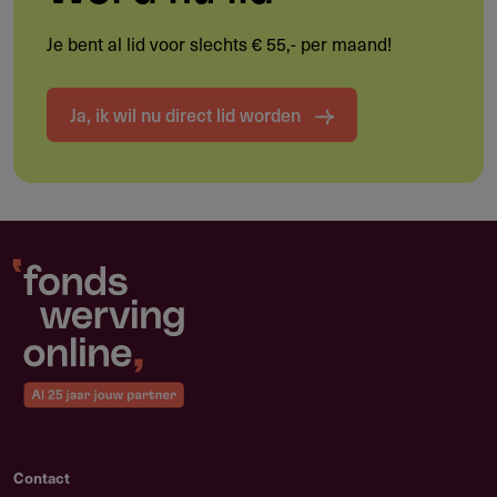
Experiment, onderzoek, reflectie en debat binnen het
vakgebied
Je bent al lid voor slechts € 55,- per maand!
Ja, ik wil nu direct lid worden
Doelgroep
Wie kan deze subsidie aanvragen?
Culturele instellingen met een non-profit, privaatrechtelijke
rechtspersoon die vanuit hun kerntaak bijdragen aan
vormgeving, architectuur of digitale cultuur.
Lokale architectuurcentra
Platforms en presentatieplekken voor vormgeving
Medialabs en werkplaatsen voor digitale cultuur
Labs en initiërende instellingen binnen de
Contact
ontwerpdisciplines