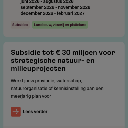
juni 2026
-
augustus 2026
binnen of buiten Europa plaatsvinden, maar moet relevant
september 2026
-
november 2026
zijn voor Europese belangen. Publicatie is verplicht in
december 2026
-
februari 2027
minimaal twee landen, waarvan minimaal één Europees
Subsidies
Landbouw, visserij en platteland
medium gericht op een Europees publiek.
Subsidie tot € 30 miljoen voor
Voorwaarden
strategische natuur- en
Welke voorwaarden gelden?
milieuprojecten
Team van minimaal twee professionele journalisten
Werkt jouw provincie, waterschap,
en/of nieuwsmedia, woonachtig of geregistreerd in
natuurorganisatie of kennisinstelling aan een
minimaal twee verschillende landen
meerjarig plan voor
Het voorstel bevat een hypothese,
onderzoeksmethodologie en gedetailleerde begroting
Lees verder
volgens het budgettemplate
Minimaal twee intentieverklaringen (letters of intent)