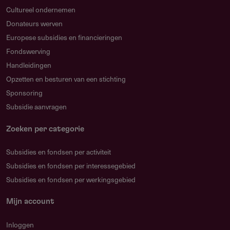
Cultureel ondernemen
Donateurs werven
Subsidieadvies
Europese subsidies en financieringen
Fondswerving
Hoe maak je je aanvraag sterker?
Handleidingen
Formuleer een toetsbare onderzoekshypothese met een
Opzetten en besturen van een stichting
heldere methodologie. De jury beoordeelt expliciet hoe
Sponsoring
aannemelijk het is dat je de hypothese met de
Subsidie aanvragen
voorgestelde aanpak kunt verifiëren.
Welke fouten moet je vermijden?
Zoeken per categorie
Lever alle documenten direct bij de aanvraag aan: ID's
Subsidies en fondsen per activiteit
en cv's van personen, statuten van rechtspersonen.
Subsidies en fondsen per interessegebied
Onvolledige aanvragen worden niet-ontvankelijk
Subsidies en fondsen per werkingsgebied
verklaard.
Hoe stel je een kansrijk budget op?
Mijn account
Begin met een overtuigend projectplan en stel daarna
Inloggen
een realistische begroting op volgens het verplichte