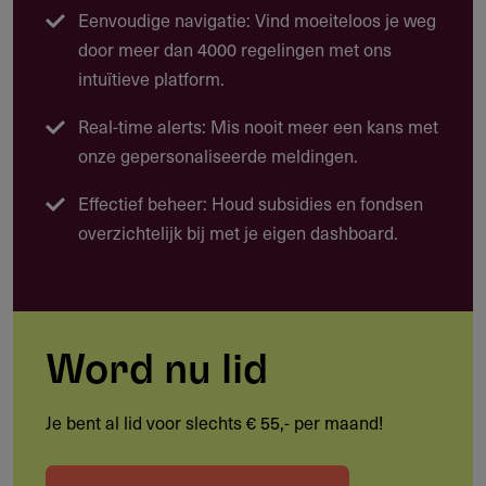
onderzoek naar het welzijn en de leefomstandigheden van
Eenvoudige navigatie: Vind moeiteloos je weg
landbouwdieren, met name in de intensieve veehouderij
door meer dan 4000 regelingen met ons
en commerciële viskwekerij.
intuïtieve platform.
Onderzoek naar de leefomstandigheden van kippen
Real-time alerts: Mis nooit meer een kans met
(vleeskuikens en legkippen), varkens, runderen en
onze gepersonaliseerde meldingen.
kweekvis zoals zalm, tilapia en steur
Effectief beheer: Houd subsidies en fondsen
Onderzoek naar regulering en transparantie in de
overzichtelijk bij met je eigen dashboard.
voedselketen
Onderzoek naar de relatie tussen dierenwelzijn en
volksgezondheid
Verhalen over economische druk op producenten,
Word nu lid
alternatieve productiemodellen of handelsstromen, mits
duidelijk verbonden met dierenwelzijn
Je bent al lid voor slechts € 55,- per maand!
Vergelijkend onderzoek naar lokale kwesties en
beleidsmaatregelen in twee of meer landen, regio's of