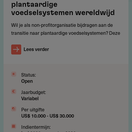
plantaardige
Freelance journalisten (natuurlijke personen)
voedselsystemen wereldwijd
Nieuwsmedia (rechtspersonen, minimaal 12 maanden
Wil je als non-profitorganisatie bijdragen aan de
vóór de deadline officieel opgericht)
transitie naar plantaardige voedselsystemen? Deze
Journalisten in loondienst vallen onder het medium
waarvoor zij werken
Lees verder
Solo aanvragen is niet mogelijk; je hebt minimaal één
teamlid in een ander land nodig.
Status:
Open
Jaarbudget:
Werkgebied
Variabel
Waar is deze subsidie beschikbaar?
Per uitgifte
US$ 10.000 - US$ 30.000
Europa, gedefinieerd als de 47 lidstaten van de Raad van
Europa plus Belarus en Kosovo. Het onderzoek mag
Indientermijn: