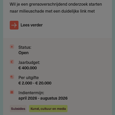
Wil je een grensoverschrijdend onderzoek starten
Alle publicatievormen zijn toegestaan: krant- en
naar milieuschade met een duidelijke link met
tijdschriftartikelen, radio- en televisiedocumentaires,
fotoreportages, podcasts, boeken en cross-mediale
Lees verder
formats.
Status:
Restricties
Open
Jaarbudget:
Wat wordt niet gesubsidieerd?
€ 400.000
(Post)productiekosten zoals montage, sound design,
Per uitgifte
graphics, websitebouw of colour grading
€ 2.000 - € 20.000
Overhead: administratie, coördinatoren,
Indientermijn:
projectmanagers, financiële medewerkers
april 2026
-
augustus 2026
Aanschaf van apparatuur zoals IT-hardware, telefoons,
Subsidies
Kunst, cultuur en media
camera's of microfoons