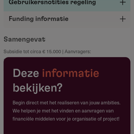
Gebruikersnotities regeling
Deel je kennis/ervaring over deze regeling of
Funding informatie
verstrekker met de Fondswervingonline
Deel deze pagina
community.
Samengevat
Subsidie tot circa € 15.000 | Aanvragers:
Maak een notitie
grensoverschrijdende teams van minimaal twee
journalisten of nieuwsmedia | Deadline: 27 augustus 2026,
Deze
informatie
13:00 CET | Totaalbudget 2026: € 300.000
bekijken?
Begin direct met het realiseren van jouw ambities.
Toepassing
We helpen je met het vinden en aanvragen van
Waarvoor kun je deze subsidie gebruiken?
financiële middelen voor je organisatie of project!
Deze subsidie financiert grensoverschrijdend journalistiek