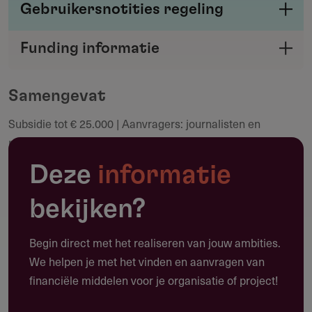
Gebruikersnotities regeling
Deel je kennis/ervaring over deze regeling of
Funding informatie
verstrekker met de Fondswervingonline
Deel deze pagina
community.
Samengevat
Subsidie tot € 25.000 | Aanvragers: journalisten en
Maak een notitie
mediaorganisaties | Meerdere tenderperioden per jaar, tot
3009-2028 | Subsidieplafond € 333.333 per jaar
Deze
informatie
bekijken?
Toepassing
Begin direct met het realiseren van jouw ambities.
Waarvoor kun je deze subsidie gebruiken?
We helpen je met het vinden en aanvragen van
financiële middelen voor je organisatie of project!
Deze subsidie biedt tot € 25.000 voor de totstandkoming
van een geschreven of audiovisuele journalistieke