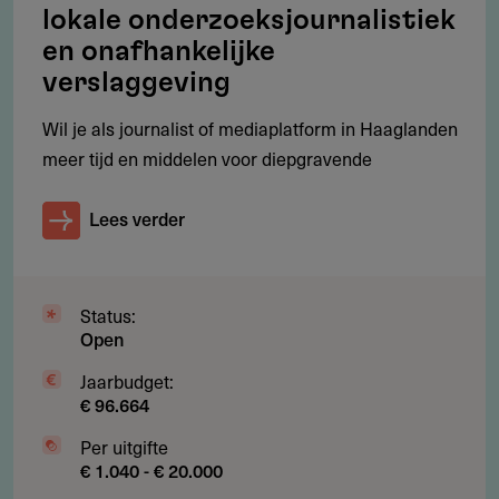
lokale onderzoeksjournalistiek
en onafhankelijke
Subsidie
verslaggeving
Hoeveel subsidie kun je aanvragen?
Wil je als journalist of mediaplatform in Haaglanden
meer tijd en middelen voor diepgravende
De subsidie bedraagt maximaal 80% van de subsidiabele
kosten, tot € 25.000 per aanvraag. Het minimum
Lees verder
aangevraagde bedrag is € 1.500.
Subsidieplafond € 333.333 per jaar voor 2026, 2027 en
2028
Status:
Plafond geldt gezamenlijk voor beide tenderperioden in
Open
hetzelfde jaar
Jaarbudget:
€ 96.664
Eigen bijdrage van minimaal 20% van de begrote kosten
verplicht
Per uitgifte
€ 1.040 - € 20.000
Subsidiabele kosten zijn loonkosten, reis-, verblijf- en