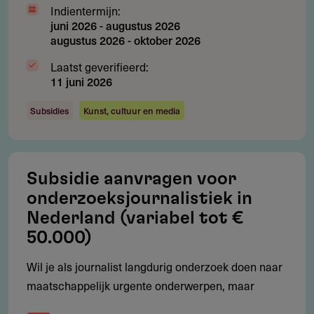
Indientermijn:
Project gestart binnen 1 maand na bekendmaking van
juni 2026
-
augustus 2026
de subsidieverstrekking
augustus 2026
-
oktober 2026
Publicatie of uitzending uiterlijk 12 maanden na
Laatst geverifieerd:
11 juni 2026
bekendmaking
Eigen bijdrage minimaal een vijfde deel (20%) van de
Subsidies
Kunst, cultuur en media
begrote kosten
Aanvraag haalt minimaal 60 punten op de zes
selectiecriteria
Subsidie aanvragen voor
onderzoeksjournalistiek in
De zes selectiecriteria zijn: onderwerp in een kleine
Nederland (variabel tot €
gemeente (max 20 punten), coproductie (max 20),
journalistieke vernieuwing (max 20), kwaliteit en diepgang
50.000)
(max 20), actualiteit en maatschappelijke relevantie (max
Wil je als journalist langdurig onderzoek doen naar
20), impact (max 20).
maatschappelijk urgente onderwerpen, maar