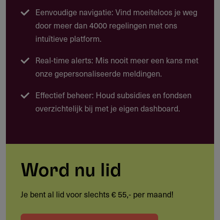
productie over een Zuid-Hollands onderwerp.
Eenvoudige navigatie: Vind moeiteloos je weg
Eenmalige journalistieke producties (artikel of
door meer dan 4000 regelingen met ons
reportage)
intuïtieve platform.
In tijd afgebakende reeksen (serie of dossier)
Real-time alerts: Mis nooit meer een kans met
onze gepersonaliseerde meldingen.
Verdiepende journalistiek of onderzoeksjournalistiek
Coproducties tussen mediaorganisaties of met
Effectief beheer: Houd subsidies en fondsen
kennisinstituten
overzichtelijk bij met je eigen dashboard.
Vernieuwende vormen van journalistiek of inzet van
nieuwe technologie
De productie moet bijdragen aan een betrokken, goed
Word nu lid
geïnformeerde Zuid-Hollandse samenleving.
Je bent al lid voor slechts € 55,- per maand!
Doelgroep