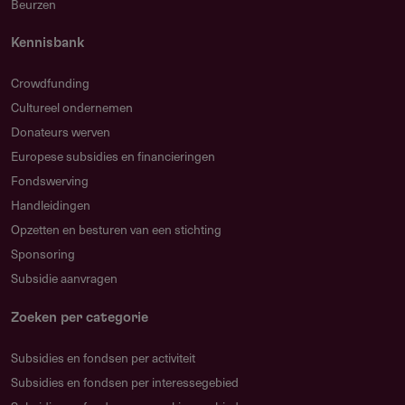
Beurzen
(impact).
Kennisbank
Crowdfunding
FAQ
Cultureel ondernemen
Wat is het doel van deze subsidie?
Donateurs werven
Het stimuleren van onderscheidende lokale, regionale
Europese subsidies en financieringen
en provinciale journalistiek in Zuid-Holland, om bij te
Fondswerving
dragen aan een goed geïnformeerde samenleving en
Handleidingen
functionerende democratie.
Opzetten en besturen van een stichting
Sponsoring
Wie kan aanvragen?
Subsidie aanvragen
Natuurlijke personen en mediaorganisaties met een
redactiestatuut die actief zijn in Zuid-Holland.
Zoeken per categorie
Zelfstandige journalisten dienen aan te vragen in
coproductie met een mediaorganisatie.
Subsidies en fondsen per activiteit
Subsidies en fondsen per interessegebied
Hoeveel kan ik aanvragen?