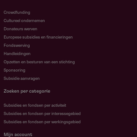
Voorwaarden
Crowdfunding
Welke voorwaarden gelden?
Cultureel ondernemen
De film moet fictie (inclusief animatie) of documentaire
Donateurs werven
zijn met een minimumduur van 60 minuten
Europese subsidies en financieringen
Het eerste auteursrecht moet in 2024 of later zijn
Fondswerving
vastgesteld
Handleidingen
Opzetten en besturen van een stichting
Het productiebudget mag maximaal € 30.000.000
Sponsoring
bedragen
Subsidie aanvragen
Minimaal 50% van het productiebudget moet afkomstig
zijn uit MEDIA-deelnemende landen
Zoeken per categorie
De film moet in meerderheid geproduceerd zijn door
Subsidies en fondsen per activiteit
producenten uit deelnemende landen
Subsidies en fondsen per interessegebied
Subsidies en fondsen per werkingsgebied
Significante deelname (meer dan 50% van de punten)
van professionals uit deelnemende landen, bepaald via
Mijn account