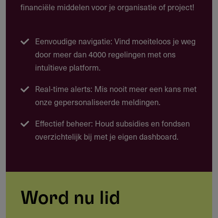
financiële middelen voor je organisatie of project!
Deze subsidie biedt financiering voor pan-Europese
distributiecampagnes van recente niet-nationale Europese
films, gecoördineerd door de sales agent van de film.
Eenvoudige navigatie: Vind moeiteloos je weg
Theatrale distributie (bioscooprelease) buiten het land
door meer dan 4000 regelingen met ons
van herkomst van de film
intuïtieve platform.
Online distributie via streamingplatforms en video-on-
Real-time alerts: Mis nooit meer een kans met
demand
onze gepersonaliseerde meldingen.
Promotie- en advertentiekosten van distributeurs in
Effectief beheer: Houd subsidies en fondsen
verschillende Europese landen
overzichtelijk bij met je eigen dashboard.
Coördinatieactiviteiten door de sales agent, zoals
gezamenlijk promotiemateriaal, releaseplanning en
data-analyse
Productie van een internationale trailer
Word nu lid
Ondertiteling, nasynchronisatie en waar van toepassing