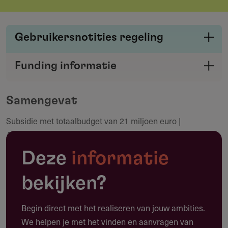
Gebruikersnotities regeling
Deel je kennis/ervaring over deze regeling of
Funding informatie
verstrekker met de Fondswervingonline
Deel deze pagina
community.
Samengevat
Subsidie met totaalbudget van 21 miljoen euro |
Maak een notitie
Aanvragers: Europese sales agents | Deadlines: 19 maart
en 16 juli 2026 | Financieringspercentage: 90%
Deze
informatie
bekijken?
Toepassing
Begin direct met het realiseren van jouw ambities.
Waarvoor kun je deze subsidie gebruiken?
We helpen je met het vinden en aanvragen van