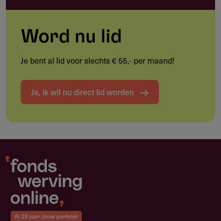
inkomsten ontvangt
Word nu lid
Doelgroep
Je bent al lid voor slechts € 55,- per maand!
Wie kan deze subsidie aanvragen?
Ja, ik wil nu direct lid worden
Jonge onderzoekers op het terrein van kindergeneeskunde
of een verwant vakgebied die verbonden zijn aan een
universiteit of wetenschappelijk instituut in het Koninkrijk
der Nederlanden.
Promovendi (onderzoekers bezig met een
promotietraject)
Onderzoekers die in het kalenderjaar van aanvraag niet
langer dan vier jaar geleden zijn gepromoveerd
Op de vierjaartermijn is de KNAW extensieregeling van