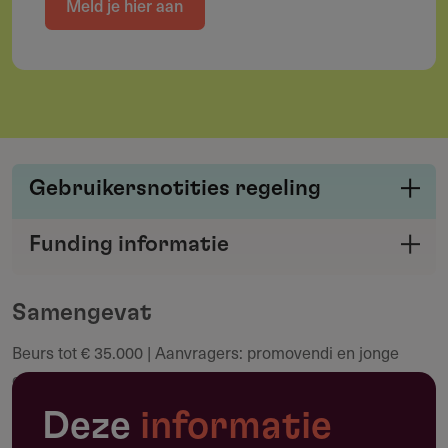
Meld je hier aan
Gebruikersnotities regeling
Deel je kennis/ervaring over deze regeling of
Funding informatie
verstrekker met de Fondswervingonline
Deel deze pagina
community.
Samengevat
Beurs tot € 35.000 | Aanvragers: promovendi en jonge
Maak een notitie
onderzoekers | Deadline: 6 mei 2026 | Werkbezoek 1-12
maanden buiten Nederland
Deze
informatie