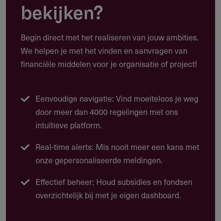
bekijken?
Toepassing
Begin direct met het realiseren van jouw ambities.
Waarvoor kun je deze subsidie gebruiken?
We helpen je met het vinden en aanvragen van
financiële middelen voor je organisatie of project!
Deze beurs biedt tot € 35.000 voor een werkbezoek op het
gebied van medisch, biomedisch en biologisch onderzoek
in relatie tot kindergeneeskunde of verwante vakgebieden.
Eenvoudige navigatie: Vind moeiteloos je weg
Werkbezoek aan een universiteit of onderzoeksinstituut
door meer dan 4000 regelingen met ons
buiten Nederland
intuïtieve platform.
Reiskosten voor één heen- en terugreis (trein of
Real-time alerts: Mis nooit meer een kans met
economy class vlucht)
onze gepersonaliseerde meldingen.
Accommodatiekosten tijdens het verblijf
Effectief beheer: Houd subsidies en fondsen
Kosten voor primair levensonderhoud (dagelijkse
overzichtelijk bij met je eigen dashboard.
boodschappen, verzekeringen, lokaal vervoer), alleen
als je gedurende het werkbezoek geen salaris of andere